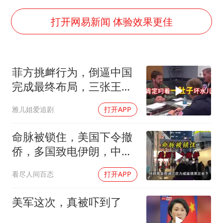
国乒男单横滨冠军赛全军覆没
U17国足点球大战淘汰河床晋级决赛
打开网易新闻 体验效果更佳
胡彦斌获《歌手2026》歌王
日本试射“战斧”导弹，国防部回应
菲方挑衅行为，倒逼中国
胡彦斌韩磊 谁帮谁
完成最终布局，三张王牌
百花奖开幕式
现身黄岩岛
雅儿姐爱追剧
打开APP
美股存储板块集体大跌
夯实基础开新局
命脉被锁住，美国下令撤
侨，多国致电伊朗，中国
两大判断全部成真
看尽人间百态
打开APP
美军这次，真被吓到了