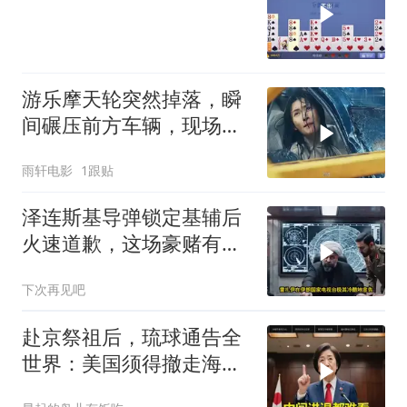
游乐摩天轮突然掉落，瞬
间碾压前方车辆，现场状
况惊险万分
雨轩电影
1跟贴
泽连斯基导弹锁定基辅后
火速道歉，这场豪赌有多
疯狂？
下次再见吧
赴京祭祖后，琉球通告全
世界：美国须得撤走海马
斯，日本陷入被动