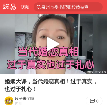
视频
泉州市委书记张毅恭被查
“电影+”如何激发千亿级消费新活力？
全球首个长时储能一体化产业园量产
台风白海豚已进入24小时警戒线
中国女篮70-67险胜尼日利亚女篮
上海：台风白海豚或将带来龙卷风
四川宜宾高县4.9级地震致1死
00:00
05:24
中巨芯：上半年归母净利润1405.77万元
Play
Ent
full
秋天的第一杯奶茶到底有多火
婚姻大课，当代婚恋真相！过于真实，
也过于扎心！
38岁演员求职万岁山NPC成功
胜宏科技：股票交易异常波动
段子来了哦
0
四川