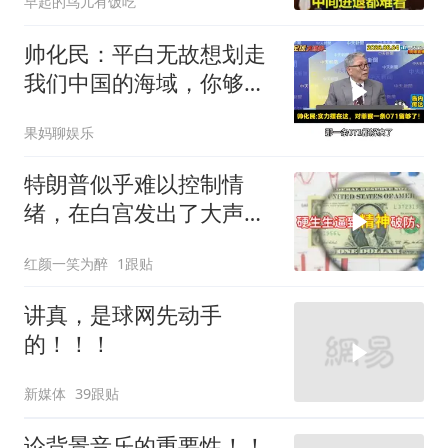
早起的鸟儿有饭吃
帅化民：平白无故想划走
我们中国的海域，你够格
吗？
果妈聊娱乐
特朗普似乎难以控制情
绪，在白宫发出了大声咒
骂
红颜一笑为醉
1跟贴
讲真，是球网先动手
的！！！
新媒体
39跟贴
论背景音乐的重要性！！