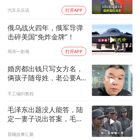
汽车乐乐说
打开APP
俄乌战火四年，俄军导弹
击碎美国“免炸金牌”！
周哥一影视
打开APP
婚房都出钱只写女方名，
俩孩子随母姓，老公要AA
制？七公句句扎心
手工编织教程
毛泽东出题没人能答，陆
定一妻子说出答案，毛主
席听后高兴异常
晨曦故事汇聚