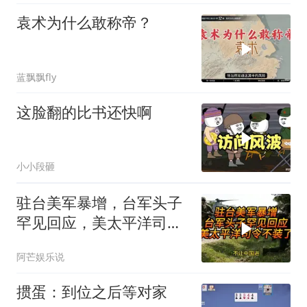
袁术为什么敢称帝？
蓝飘飘fly
这脸翻的比书还快啊
小小段砸
驻台美军暴增，台军头子
罕见回应，美太平洋司令
不装了！
阿芒娱乐说
掼蛋：到位之后等对家