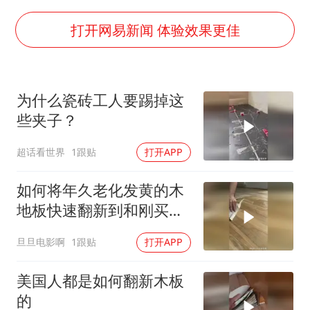
酒店回应车内过夜被收150元
杭州全市有序停课
打开网易新闻 体验效果更佳
商场现钱学森巨幅海报 负责人回应
36岁男演员成景区NPC后人气爆棚
为什么瓷砖工人要踢掉这
“不怕六爷挂得多 就怕六爷挂一颗”
些夹子？
微信又有新功能，你可以“撤回”你的撤回了！
超话看世界
1跟贴
打开APP
乐享全民健身 共筑健康中国
如何将年久老化发黄的木
地板快速翻新到和刚买的
一样？
旦旦电影啊
1跟贴
打开APP
美国人都是如何翻新木板
的