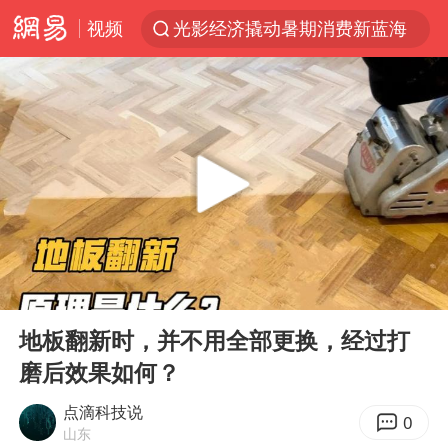
视频
光影经济撬动暑期消费新蓝海
马克·艾伦退出斯诺克中国公开赛
新疆优化调整景区内自驾服务费
上四休三，但降薪1000元，你接受吗？
央视新主播李秋莹孙亚鹏亮相
情侣平潭拍日出坠崖1死1伤
老挝国会主席赛宋蓬逝世
00:00
00:34
黄金牛市回来了吗
Play
Ent
full
《欢迎来龙餐馆》口碑
地板翻新时，并不用全部更换，经过打
磨后效果如何？
茅台部分直营店飞天茅台提价
白海豚将正面袭击贯穿浙江
点滴科技说
0
山东