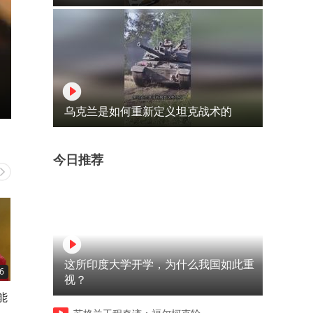
乌克兰是如何重新定义坦克战术的
今日推荐
这所印度大学开学，为什么我国如此重
6
09:50
03:48
视？
能
男人为了20万竟然跑去酒店刺
男人第一次去 就险些为自己
杀黑老大
好奇心付出代价