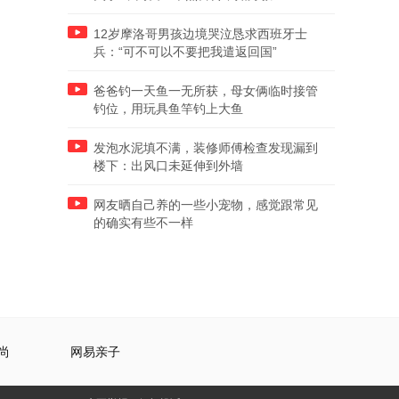
12岁摩洛哥男孩边境哭泣恳求西班牙士
兵：“可不可以不要把我遣返回国”
爸爸钓一天鱼一无所获，母女俩临时接管
钓位，用玩具鱼竿钓上大鱼
发泡水泥填不满，装修师傅检查发现漏到
楼下：出风口未延伸到外墙
网友晒自己养的一些小宠物，感觉跟常见
的确实有些不一样
尚
网易亲子