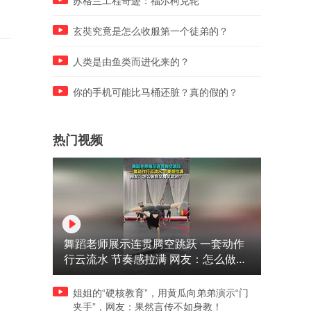
苏格兰工程奇迹：福尔柯克轮
玄奘究竟是怎么收服第一个徒弟的？
人类是由鱼类而进化来的？
你的手机可能比马桶还脏？真的假的？
热门视频
舞蹈老师展示连贯腾空跳跃 一套动作
行云流水 节奏感拉满 网友：怎么做到
又舞又武的？
姐姐的“硬核教育”，用黄瓜向弟弟演示“门
夹手”，网友：果然言传不如身教！