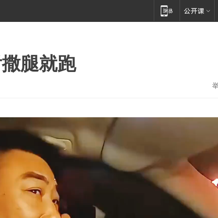
后撒腿就跑