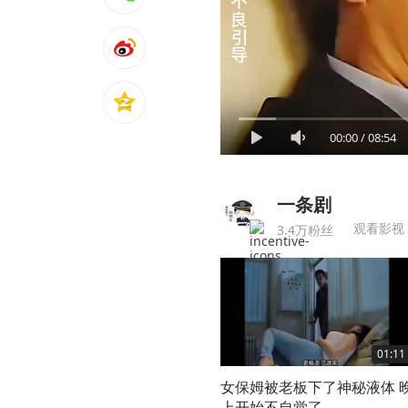
00:00
/
08:54
一条剧
观看影视
3.4万粉丝
01:11
女保姆被老板下了神秘液体 
上开始不自觉了