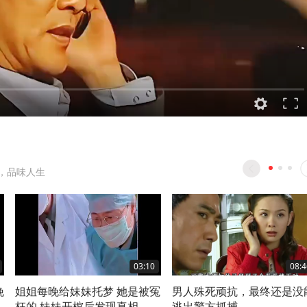
，品味人生
03:10
08:4
晚
姐姐每晚给妹妹托梦 她是被冤
男人殊死顽抗，最终还是没
枉的 妹妹开棺后发现真相
逃出警方抓捕