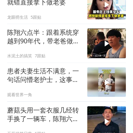
就错直接拿下做老婆
龙眼唠生活
5跟贴
陈翔六点半：跟着系统穿
越到90年代，带老爸做生
意致富！
水泥土的搞笑
7跟贴
患者夫妻生活不满意，一
句话问懵老护士，这事可
不敢乱说！
观看世界一角
蘑菇头用一套衣服几经转
手换了一辆车，陈翔六点
半