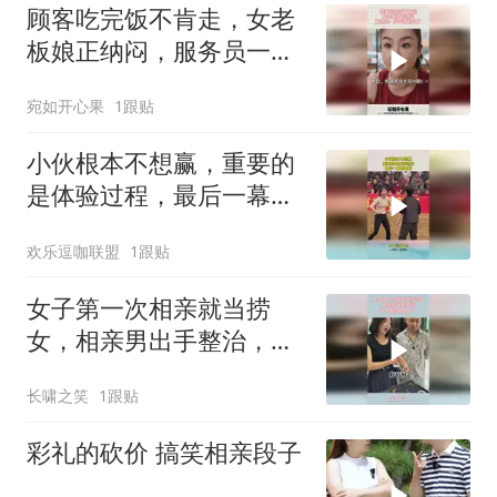
顾客吃完饭不肯走，女老
板娘正纳闷，服务员一声
叫喊明白了
宛如开心果
1跟贴
小伙根本不想赢，重要的
是体验过程，最后一幕看
傻眼
欢乐逗咖联盟
1跟贴
女子第一次相亲就当捞
女，相亲男出手整治，女
子瞬间傻眼了！
长啸之笑
1跟贴
彩礼的砍价 搞笑相亲段子