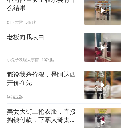
么结果
姐叫大雷
5跟贴
老板向我表白
小兔子发现大事情
10跟贴
都说我杀价狠，是阿达西
开价在先
添福玉器
美女大街上抢衣服，直接
掏钱付款，下幕大哥太亏
了