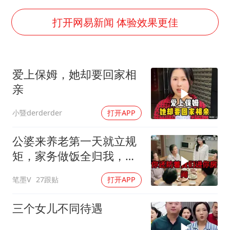
以军士兵把枪口对准中国记者
打开网易新闻 体验效果更佳
于东来直播和胖东来核心团队开会
2025年小学教师减少13.19万
泰国：高度重视中国游客旅游体验
爱上保姆，她却要回家相
王艺迪无缘横滨赛决赛
亲
上海大部迎大暴雨
小暨derderder
打开APP
构建更高水平的全民健身公共服务体系
公婆来养老第一天就立规
矩，家务做饭全归我，老
公点头，我一句话令全桌
笔墨V
27跟贴
打开APP
寂静
三个女儿不同待遇