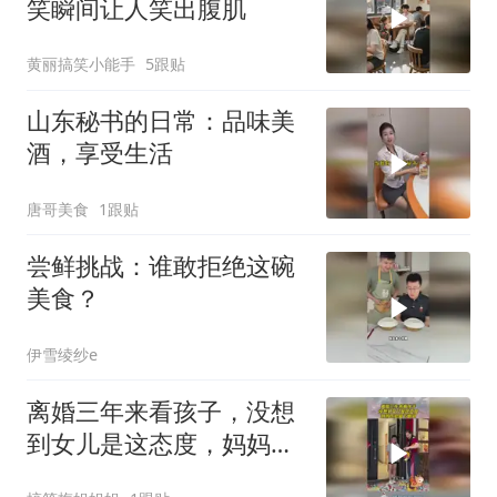
笑瞬间让人笑出腹肌
黄丽搞笑小能手
5跟贴
山东秘书的日常：品味美
酒，享受生活
唐哥美食
1跟贴
尝鲜挑战：谁敢拒绝这碗
美食？
伊雪绫纱e
离婚三年来看孩子，没想
到女儿是这态度，妈妈伤
心留下眼泪！