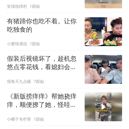
笑塌地球村
1跟贴
有猪蹄你也吃不着。让你
吃独食的
小蜜情感说
1跟贴
假装后视镜坏了，趁机忽
悠点零花钱，看媳妇会不
会给
我每天九点睡
7跟贴
《新版捞痒痒》帮她挠痒
痒，顺便撩了她，怪哇
咯！
小椰子专栏呀
1跟贴