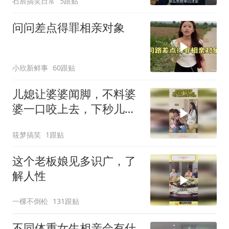
石辰搞笑日常
5跟贴
问问差点得罪相亲对象
小欣新鲜事
60跟贴
儿媳让婆婆闻脚，不料婆
婆一口咬上去，下秒儿媳
疼的爬不起来
筱梦搞笑
1跟贴
这个老板娘见多识广，了
解人性
一棵不倒松
131跟贴
不同体重女生相亲会有什