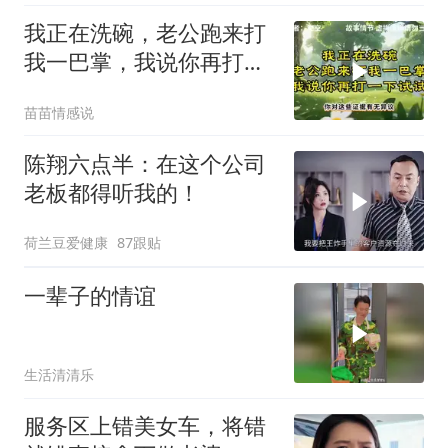
我正在洗碗，老公跑来打
我一巴掌，我说你再打一
下试试
苗苗情感说
陈翔六点半：在这个公司
老板都得听我的！
荷兰豆爱健康
87跟贴
一辈子的情谊
生活清清乐
服务区上错美女车，将错