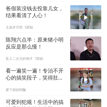
爸假装没钱去投靠儿女，
结果看清了人心！
玉波岁月情
5跟贴
陈翔六点半：原来猪小明
反应是那么慢！
坠入二次元的海洋
7跟贴
看一遍笑一遍！专治不开
心的搞笑段子，笑得肚子
疼
爱下厨的阿酾
可爱到犯规！生活中的搞