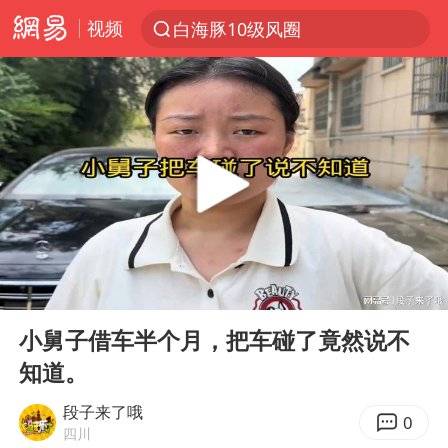
视频
上半年我国经营主体结构持续优化
上海暴雨红色预警
上海：5号线16号线浦江线全线停运
上海全域长途客运班次全部停运
周星驰母亲现身香港路演现场
王传君 《披荆斩棘》
国足U17与阿森纳决赛取消 并列冠军
00:00
02:21
上海有出现龙卷潜势
Play
Ent
full
小舅子借车半个月，把车碰了竟然说不
王艺迪2-4不敌张本美和止步4强
知道。
上门女婿出轨女邻居多年被判重婚罪
段子来了哦
1枚就能让航母瘫痪 轰-6J实力有多强
0
四川