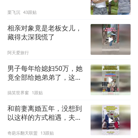
栗飞沉
43跟贴
相亲对象竟是老板女儿，
藏得太深我慌了
阿天爱旅行
男子每年给媳妇50万，她
竟全部给她弟弟了，这样
的无底洞谁养得起？
搞笑世界窗
1跟贴
和前妻离婚五年，没想到
以这样的方式相遇，夫妻
还是原配的好！
奇葩乐翻天联盟
13跟贴