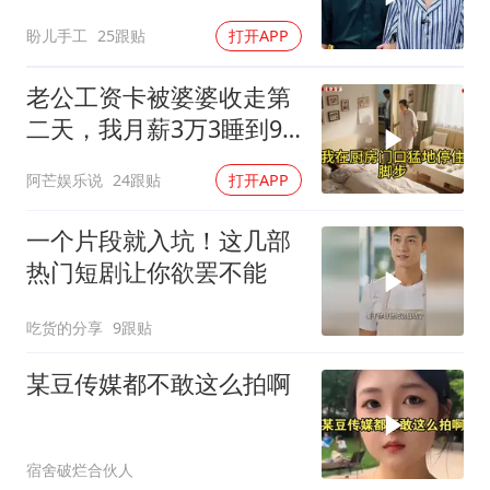
盼儿手工
25跟贴
打开APP
老公工资卡被婆婆收走第
二天，我月薪3万3睡到9
点没起来，婆婆推门问我
阿芒娱乐说
24跟贴
打开APP
怎么没做早饭
一个片段就入坑！这几部
热门短剧让你欲罢不能
吃货的分享
9跟贴
某豆传媒都不敢这么拍啊
宿舍破烂合伙人