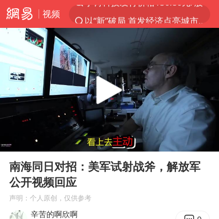
视频
以“新”破局 首发经济点亮城市消费活力
台风白海豚即将进入48小时警戒线
郑国霖回应去景区上班被保安拦下
中央气象台发布台风黄色预警
80后女柜员逆袭成4200亿银行副行长
感觉全东北都在等7号
扎哈罗娃批广岛市长不提美国原子弹
00:00
07:46
女子利用漏洞0元薅走3000多件家电
Play
Ent
full
金饰克价大幅跳涨
南海同日对招：美军试射战斧，解放军
公开视频回应
多地要求领导干部带头休假
声明：个人原创，仅供参考
对话重庆地铁吐血女孩
辛苦的啊欣啊