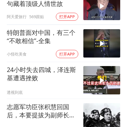
句藏着顶级人情世故
阿天爱旅行
569跟贴
打开APP
特朗普面对中国，有三个
“不敢相信”-全集
小怪吃美食
打开APP
24小时失去四城，泽连斯
基遭遇挫败
透视到底
志愿军功臣张积慧回国
后，本要提拔为副师长，
为何刘亚楼会反对？