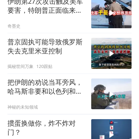
伊朗第27次攻击触及美军
要害，特朗普正面临来自
三个方向的挑战
奇墨史
普京固执可能导致俄罗斯
失去克里米亚控制
揭秘世间万象
120跟贴
把伊朗的劝说当耳旁风，
哈马斯非要和以色列和
解，德黑兰损失重大
神秘的未知领域
掼蛋换做你，炸不炸对
门？