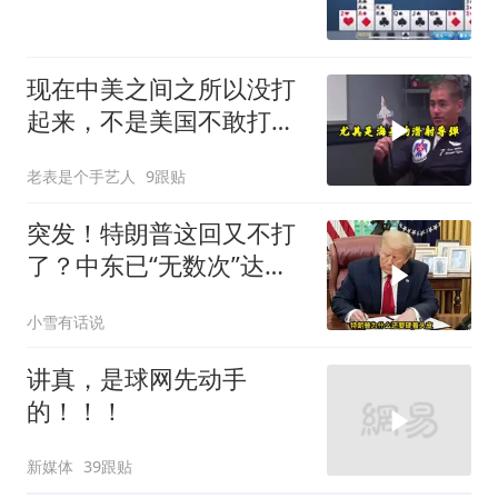
现在中美之间之所以没打
起来，不是美国不敢打或
者没那个能力
老表是个手艺人
9跟贴
突发！特朗普这回又不打
了？中东已“无数次”达成
停火协议
小雪有话说
讲真，是球网先动手
的！！！
新媒体
39跟贴