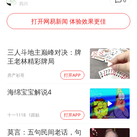
关之琳否认与27岁模特的恋情
0
四川
村民谈“梅姨”：叫的其实是“媒姨”
打开网易新闻 体验效果更佳
中方回应日本广岛核爆81周年
中国五箭齐发反制美国
韩国到底有多热
三人斗地主巅峰对决：牌
龚宝冬烈士安葬仪式举行
王老林精彩牌局
中国经济展现强大韧性和活力
房产衫哥
打开APP
海绵宝宝解说4
十一1118
1跟贴
打开APP
莫言：五句民间老话，句