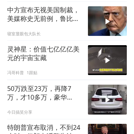
中方宣布无视美国制裁，
美媒称史无前例，鲁比
奥：或追加二次制裁
寝室显眼包大队长
灵神星：价值七亿亿亿美
元的宇宙宝藏
冯哥科普
1跟贴
50万跌至23万，再降7
万，才10多万，豪华
SUV“降价王
今日搞笑分享
特朗普宣布取消，不到24