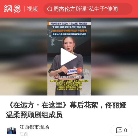
视频
周杰伦方辟谣“私生子”传闻
山东财大教授刘海明逝世 终年38岁
官方通报传销头目出狱办书院
逃犯看演唱会 刚出地铁就被逮住
台风白海豚可能在浙江登陆
因凡蒂诺首次公开道歉
《Monica》填词人黎彼得去世
00:00
00:33
人贩子“梅姨”真实姓名曝光
Play
Ent
full
谷歌首席科学家Jeff Dean离职创业
《在远方・在这里》幕后花絮，佟丽娅
温柔照顾剧组成员
“银行午休1.5小时”留个窗口行不行
41岁女子为鼓励女儿考上985研究生
江西都市现场
0
江西