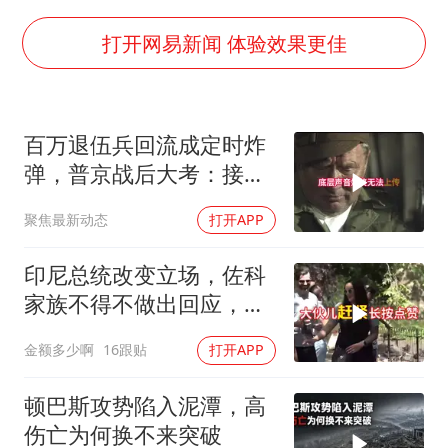
蜜雪冰城员工抽烟收银 门店现已停业
陕西柞水遭遇暴雨五千余户群众转移
打开网易新闻 体验效果更佳
汕头市政府被约谈
董路致歉：泰国10岁黑人父母是伪造的
百万退伍兵回流成定时炸
13岁少年白天写作业晚上夜市炒粉
弹，普京战后大考：接不
总书记关心百姓身边这些民生大事
住就是历史重演
聚焦最新动态
打开APP
印尼总统改变立场，佐科
家族不得不做出回应，局
势分析
金额多少啊
16跟贴
打开APP
顿巴斯攻势陷入泥潭，高
伤亡为何换不来突破