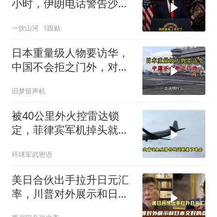
小时，伊朗电话警告沙
特，不要配合美国
一饮山河
1跟贴
日本重量级人物要访华，
中国不会拒之门外，对日
本公事公办就够了
旧梦留声机
被40公里外火控雷达锁
定，菲律宾军机掉头就
跑，欧盟1500万也救不了
环球军武密语
场
美日合伙出手拉升日元汇
率，川普对外展示和日本
交好的态度