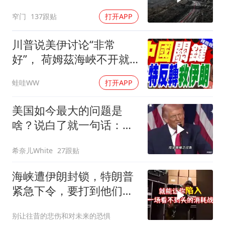
窄门
137跟贴
打开APP
川普说美伊讨论“非常
好”， 荷姆茲海峽不开就
出重拳｜帅化民.孙大千.
蛙哇WW
打开APP
谢寒冰｜辣晚报20260805
美国如今最大的问题是
啥？说白了就一句话：战
略连贯性太差！
希奈儿White
27跟贴
海峡遭伊朗封锁，特朗普
紧急下令，要打到他们承
受不住
别让往昔的悲伤和对未来的恐惧