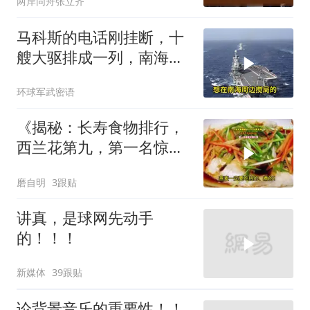
两岸同舟张立齐
马科斯的电话刚挂断，十
艘大驱排成一列，南海这
盘棋翻篇了
环球军武密语
《揭秘：长寿食物排行，
西兰花第九，第一名惊
人！》
磨自明
3跟贴
讲真，是球网先动手
的！！！
新媒体
39跟贴
论背景音乐的重要性！！