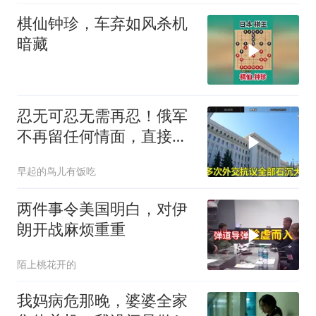
棋仙钟珍，车弃如风杀机
暗藏
忍无可忍无需再忍！俄军
不再留任何情面，直接炸
平基辅美国军工厂
早起的鸟儿有饭吃
两件事令美国明白，对伊
朗开战麻烦重重
陌上桃花开的
我妈病危那晚，婆婆全家