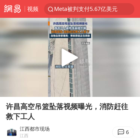
视频
Meta被判支付5.67亿美元
台风白海豚逼近 暴雨大暴雨来袭
47岁妈妈突然产女 26岁女儿：很震惊
阿根廷足协发文力挺因凡蒂诺
中国稀土盘中涨停
A股开盘：民爆、CPO等概念走强
日本广岛民众举行游行反对政府行径
00:00
00:11
21楼高空抛物嫌疑人被拘留
Play
Ent
full
男子杀人后逃进深山21年活得像野人
许昌高空吊篮坠落视频曝光，消防赶往
救下工人
日韩股市高开跳水 SK海力士下挫转跌
台风白海豚最新路径研判来了
江西都市现场
6
江西