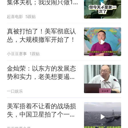
集体关机；我没闹只做1
事，6天后她打来电话：
起喜电影
5跟贴
你是不是疯了？
真被打怕了！美军彻底认
怂，大规模撤军开始了！
小豆豆赛事
1跟贴
金灿荣：以东方的发展态
势和实力，老美想要遏制
简直是痴人说梦
一口娱乐
美军捂着不让看的战场损
失，中国卫星拍了个一清
二楚