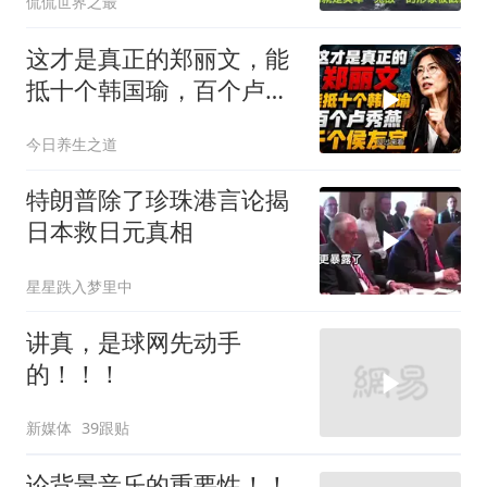
侃侃世界之最
这才是真正的郑丽文，能
抵十个韩国瑜，百个卢秀
燕，千个侯友宜
今日养生之道
特朗普除了珍珠港言论揭
日本救日元真相
星星跌入梦里中
讲真，是球网先动手
的！！！
新媒体
39跟贴
论背景音乐的重要性！！