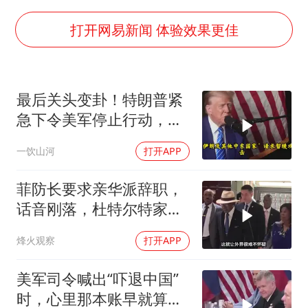
OpenAI为免费用户升级GPT-5.6 Luna
船舶避风项目停工 多地全力防台风
打开网易新闻 体验效果更佳
我国编制完成新版全月地质图
“深圳地面沉降致车辆损坏”不实
最后关头变卦！特朗普紧
男子结婚8年发现3个女儿均非亲生
急下令美军停止行动，他
奋进开新局 实干挑大梁
认清了残酷的现实！
一饮山河
打开APP
菲防长要求亲华派辞职，
话音刚落，杜特尔特家族
就给他当头一棒
烽火观察
打开APP
美军司令喊出“吓退中国”
时，心里那本账早就算清