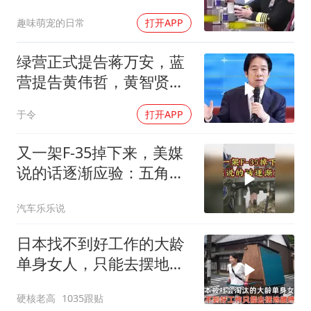
楚了
趣味萌宠的日常
打开APP
绿营正式提告蒋万安，蓝
营提告黄伟哲，黄智贤不
装了？
于令
打开APP
又一架F-35掉下来，美媒
说的话逐渐应验：五角大
楼要亏大了
汽车乐乐说
日本找不到好工作的大龄
单身女人，只能去摆地
摊，一天有多心累？
硬核老高
1035跟贴