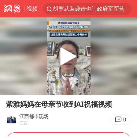
视频
胡塞武装袭击也门政府军军营
日本试射“战斧”导弹，国防部回应
东航：国内客票提前14天免费退改
台风白海豚中心风力增强
四川宜宾高县4.9级地震致1死
向鹏0-3不敌张本智和
“新疆阿勒泰八月能滑雪”不实
00:00
00:27
刘国正说向鹏打得很窝囊
Play
Ent
full
山东一元代青花杯离奇失踪
紫雅妈妈在母亲节收到AI祝福视频
我国外贸延续良好增长态势
江西都市现场
0
江西
宇树科技中一签需缴款7.54万元