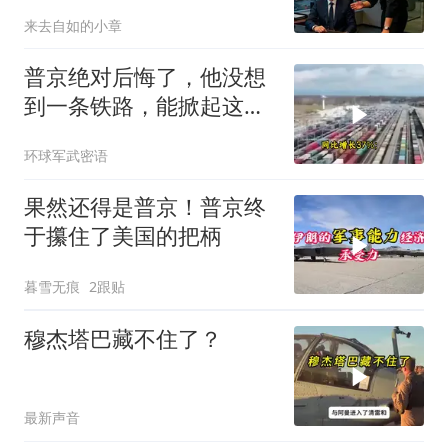
来去自如的小章
普京绝对后悔了，他没想
到一条铁路，能掀起这么
大的风浪，中亚格局彻底
环球军武密语
改写
果然还得是普京！普京终
于攥住了美国的把柄
暮雪无痕
2跟贴
穆杰塔巴藏不住了？
最新声音