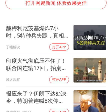
国防部：中国军队坚决反制任何闹海挑衅图谋
打开网易新闻 体验效果更佳
陈幸同晋级WTT横滨冠军赛8强
百花奖开幕式
赫梅利尼茨基爆炸7小
两名乘客在飞机上因调节座椅起冲突
时，5特种兵失踪，真相
女儿为争财产堵门阻挠父亲出殡
远超想象
丁睋解说
打开APP
夯实基础开新局
印度火气彻底压不住了！
联合国连输17回，拍桌子
把五常全数落一遍
烽火观察
打开APP
报应来了？伊朗下达处决
令，特朗普连喊8次停
手，海外资产遭清算