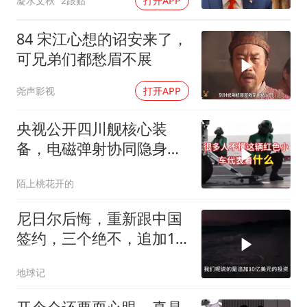
凝水文秋
2跟贴
打开APP
84 宋江心想的诏安来了，
可兄弟们都愁眉不展
尧声影视
打开APP
央视公开四川舰核心装
备，电磁弹射协同隐身无
人机，位居世界前列
陌上桃花开的
尼日尔后悔，重新跟中国
签约，三个绝不，追加10
亿！
地球记