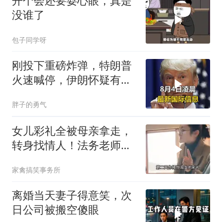
开个会还要耍心眼，真是
没谁了
包子同学呀
刚投下重磅炸弹，特朗普
火速喊停，伊朗怀疑有
诈，美国发撤侨警告
胖子的勇气
女儿彩礼全被母亲拿走，
转身找情人！法务老师硬
核介入讨回公道！
家禽搞笑事务所
离婚当天妻子得意笑，次
日公司被搬空傻眼