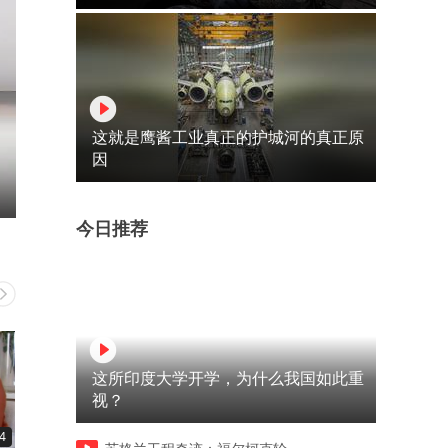
这就是鹰酱工业真正的护城河的真正原
因
今日推荐
这所印度大学开学，为什么我国如此重
视？
4
04:07
06:11