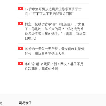
12岁摩洛哥男孩边境哭泣恳求西班牙士
兵：“可不可以不要把我遣返回国”
博主口技模仿古筝“弹”《枉凝眉》，“太像
了～你是吃古筝长大的吗？”“或将成为首
位考级不带古筝的选手。”（来源：新华每
日电讯）
爸爸钓一天鱼一无所获，母女俩临时接管
钓位，用玩具鱼竿钓上大鱼
华山论“毽”名场面上新！网友：毽子不是
你踢我捡，我踢你捡吗
尚
网易亲子