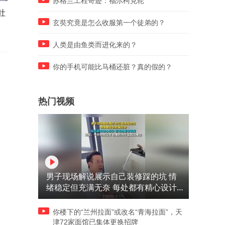
苏格兰工程奇迹：福尔柯克轮
吐
台湾汉光演习封锁桥梁，称这
翟东升老师：中国变强了，
是引进美国的先进装置！
方的话风为什么变了？
玄奘究竟是怎么收服第一个徒弟的？
人类是由鱼类而进化来的？
你的手机可能比马桶还脏？真的假的？
热门视频
男子现场解说展示自己装修踩的坑 情
绪稳定但充满无奈 每处都有精心设计
但每处都有瑕疵 网友：一开始我没笑
但看到洗手盆我没绷住
你楼下的“兰州拉面”或改名“青海拉面”，天
津72家面馆已集体更换招牌