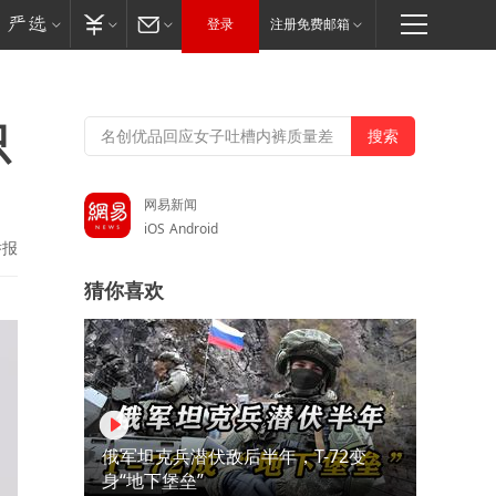
登录
注册免费邮箱
只
网易新闻
iOS
Android
举报
猜你喜欢
俄军坦克兵潜伏敌后半年，T-72变
身“地下堡垒”