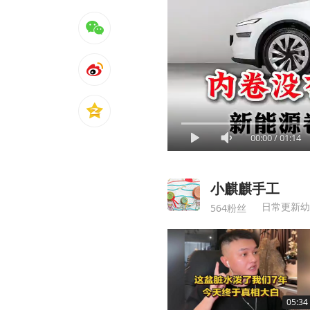
00:00
/
01:14
小麒麒手工
日常更新幼
564粉丝
05:34