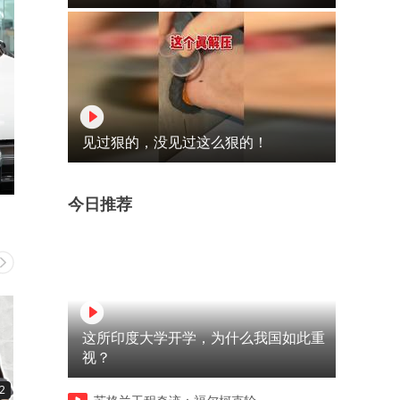
见过狠的，没见过这么狠的！
今日推荐
这所印度大学开学，为什么我国如此重
视？
2
01:21
05:29