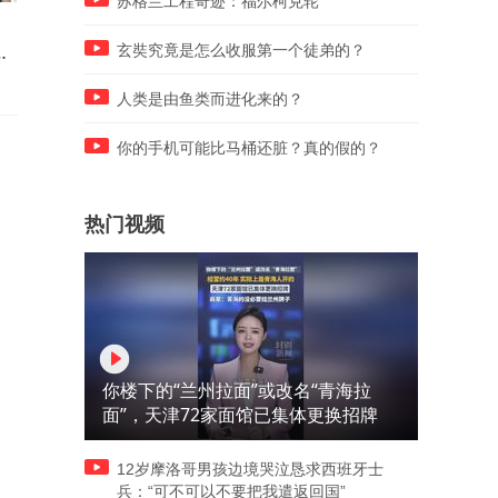
苏格兰工程奇迹：福尔柯克轮
传祺越7正式亮相，重新定义
入门裸车不到20万起 后轮转
混
最舒适悦野方盒子
向+激光雷达 智己L6抄底老
玄奘究竟是怎么收服第一个徒弟的？
还是等新款？
人类是由鱼类而进化来的？
你的手机可能比马桶还脏？真的假的？
热门视频
你楼下的“兰州拉面”或改名“青海拉
面”，天津72家面馆已集体更换招牌
12岁摩洛哥男孩边境哭泣恳求西班牙士
兵：“可不可以不要把我遣返回国”