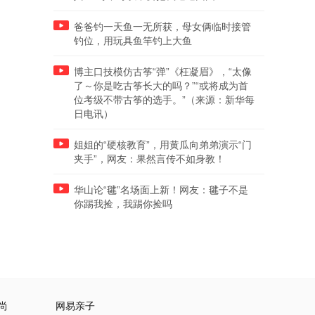
爸爸钓一天鱼一无所获，母女俩临时接管
钓位，用玩具鱼竿钓上大鱼
博主口技模仿古筝“弹”《枉凝眉》，“太像
了～你是吃古筝长大的吗？”“或将成为首
位考级不带古筝的选手。”（来源：新华每
日电讯）
姐姐的“硬核教育”，用黄瓜向弟弟演示“门
夹手”，网友：果然言传不如身教！
华山论“毽”名场面上新！网友：毽子不是
你踢我捡，我踢你捡吗
尚
网易亲子