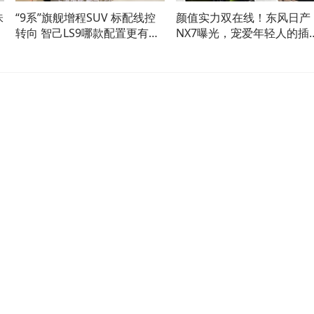
味
“9系”旗舰增程SUV 标配线控
颜值实力双在线！东风日产
转向 智己LS9哪款配置更有性
NX7曝光，宠爱年轻人的插
价比？
SUV来了