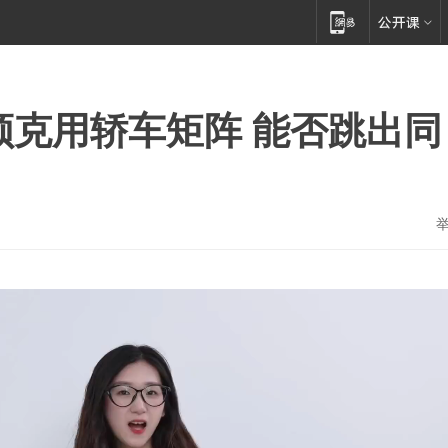
领克用轿车矩阵 能否跳出同