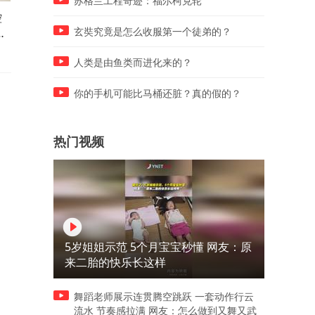
苏格兰工程奇迹：福尔柯克轮
控
颜值实力双在线！东风日产
传祺越7正式亮相，重新定义
性
NX7曝光，宠爱年轻人的插混
最舒适悦野方盒子
玄奘究竟是怎么收服第一个徒弟的？
SUV来了
人类是由鱼类而进化来的？
你的手机可能比马桶还脏？真的假的？
热门视频
5岁姐姐示范 5个月宝宝秒懂 网友：原
来二胎的快乐长这样
舞蹈老师展示连贯腾空跳跃 一套动作行云
流水 节奏感拉满 网友：怎么做到又舞又武