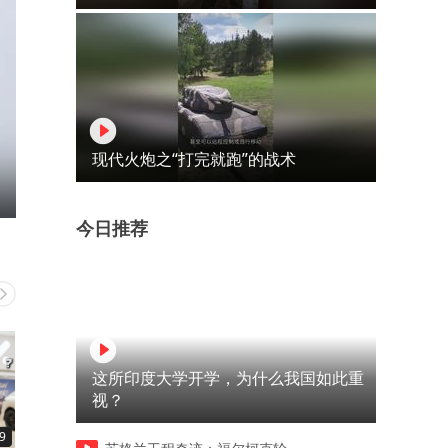
现代火炮之“打完就跑”的战术
今日推荐
这所印度大学开学，为什么我国如此重
视？
9
02:12
01:21