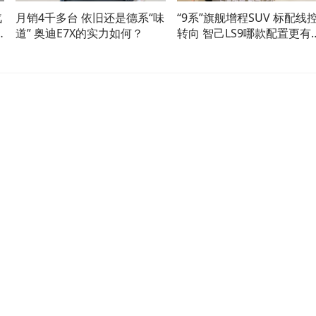
汽
月销4千多台 依旧还是德系“味
“9系”旗舰增程SUV 标配线
道” 奥迪E7X的实力如何？
转向 智己LS9哪款配置更有
价比？