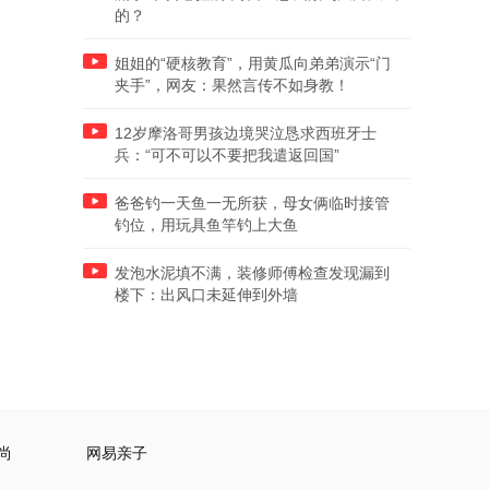
的？
姐姐的“硬核教育”，用黄瓜向弟弟演示“门
夹手”，网友：果然言传不如身教！
12岁摩洛哥男孩边境哭泣恳求西班牙士
兵：“可不可以不要把我遣返回国”
爸爸钓一天鱼一无所获，母女俩临时接管
钓位，用玩具鱼竿钓上大鱼
发泡水泥填不满，装修师傅检查发现漏到
楼下：出风口未延伸到外墙
尚
网易亲子