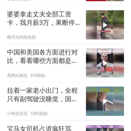
婆婆拿走丈夫全部工资
卡，我月薪3万，果断停
做早饭
喂河马的陈加西
中国和美国各方面进行对
比，看看哪些方面都是谁
领先
周周出精品
310跟贴
拉着一家老小出门，全程
只有副驾驶没睡觉，国产
车越来越离谱
小奇说生活
1895跟贴
宝马女司机占道疯狂骂