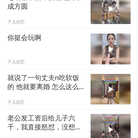
成方圆
千儿综艺
你挺会玩啊
千儿综艺
就说了一句丈夫n吃软饭
的 他就要离婚 怎么这么
小家子气
千儿综艺
老公发工资后给儿子六
千，我直接怒怼，没想到
是给我儿子了