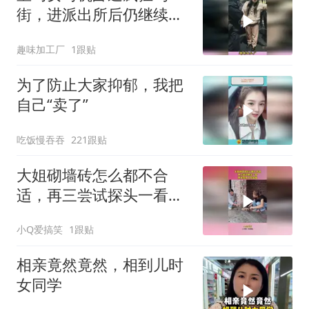
街，进派出所后仍继续发
飙，完整事件大揭秘
趣味加工厂
1跟贴
为了防止大家抑郁，我把
自己“卖了”
吃饭慢吞吞
221跟贴
大姐砌墙砖怎么都不合
适，再三尝试探头一看，
原来是有人在捣鬼！
小Q爱搞笑
1跟贴
相亲竟然竟然，相到儿时
女同学