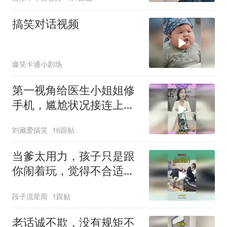
搞笑对话视频
爆笑卡通小剧场
第一视角给医生小姐姐修
手机，尴尬状况接连上
演，结局让人笑出猪
刘藏爱搞笑
16跟贴
当爹太用力，孩子只是跟
你闹着玩，觉得不合适就
说出来！
段子流星雨
1跟贴
老话诚不欺，没有规矩不