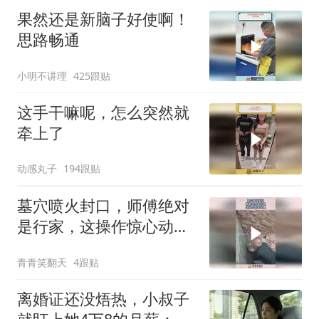
果然还是新脑子好使啊！
思路畅通
小明不讲理
425跟贴
这手干嘛呢，怎么突然就
牵上了
动感丸子
194跟贴
墓穴喷火封口，师傅绝对
是行家，这操作惊心动
魄！
青青笑翻天
4跟贴
离婚证还没焐热，小叔子