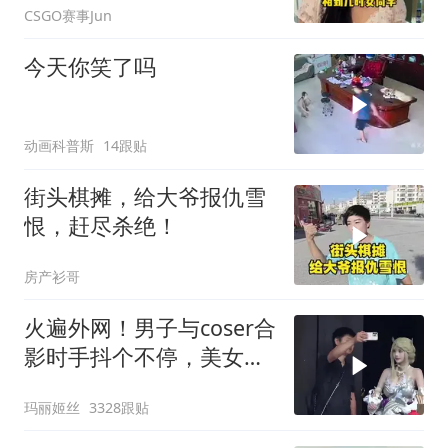
CSGO赛事Jun
今天你笑了吗
动画科普斯
14跟贴
街头棋摊，给大爷报仇雪
恨，赶尽杀绝！
房产衫哥
火遍外网！男子与coser合
影时手抖个不停，美女做
出一个意外举动
玛丽姬丝
3328跟贴