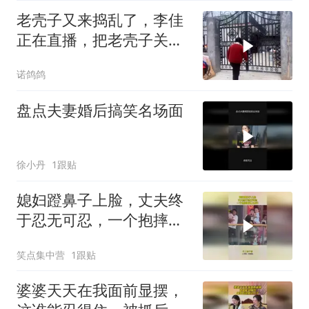
老壳子又来捣乱了，李佳
正在直播，把老壳子关在
大门外一天没开门
诺鸽鸽
盘点夫妻婚后搞笑名场面
徐小丹
1跟贴
媳妇蹬鼻子上脸，丈夫终
于忍无可忍，一个抱摔瞬
间上西天！
笑点集中营
1跟贴
婆婆天天在我面前显摆，