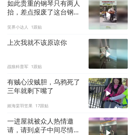
如此贵重的钢琴只有两人
抬，差点报废了这台钢
琴，原价八千要赔偿一万
笑界小达人
1跟贴
了
上次我就不该原谅你
战狼科普军
1跟贴
有贼心没贼胆，乌鸦死了
三年就剩下嘴了
姬海棠羽笠果
17跟贴
一进屋就被众人热情邀
请，请到桌子中间尽情跳