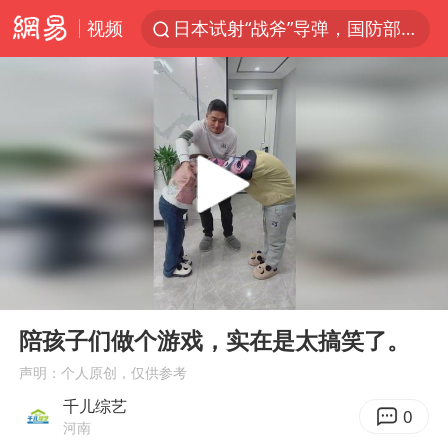
视频
日本试射“战斧”导弹，国防部回应
台风白海豚中心风力增强
向鹏0-3不敌张本智和
百花奖开幕式
四川宜宾高县4.9级地震致1死
广东雷州通报特教老师招聘违规事件
山东一元代青花杯离奇失踪
00:00
00:11
“新疆阿勒泰八月能滑雪”不实
Play
Ent
full
刘国正说向鹏打得很窝囊
陪孩子们做个游戏，实在是太搞笑了。
我国外贸延续良好增长态势
声明：个人原创，仅供参考
千儿综艺
国防部：中国军队坚决反制任何闹海挑衅图谋
0
河南