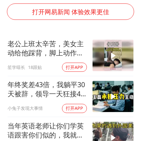
陈幸同晋级WTT横滨冠军赛8强
打开网易新闻 体验效果更佳
宇树科技中一签需缴款7.54万元
两名乘客在飞机上因调节座椅起冲突
女儿为争财产堵门阻挠父亲出殡
老公上班太辛苦，美女主
今日立秋你咬秋了吗
动给他踩背，脚上动作太
夯实基础开新局
熟练！
笙学嘻长
18跟贴
打开APP
年终奖差43倍，我躺平30
天被辞，领导一天狂接47
个退单电话
小兔子发现大事情
打开APP
当年英语老师让你们学英
语跟害你们似的，我就是