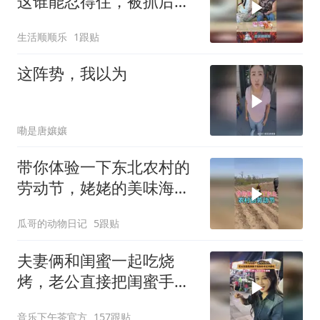
这谁能忍得住，被抓后没
脸见人了！
生活顺顺乐
1跟贴
这阵势，我以为
嘞是唐孃孃
带你体验一下东北农村的
劳动节，姥姥的美味海鲜
大餐！
瓜哥的动物日记
5跟贴
夫妻俩和闺蜜一起吃烧
烤，老公直接把闺蜜手里
的串拿过来就吃
音乐下午茶官方
157跟贴