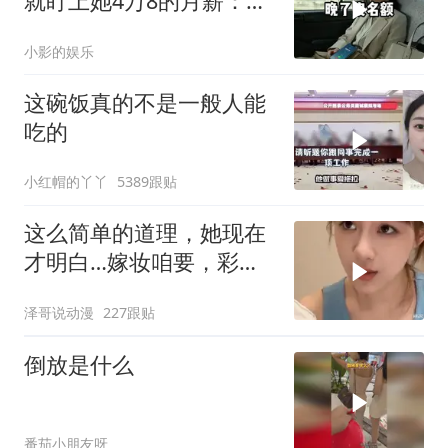
就盯上她4万8的月薪：转
我
小影的娱乐
这碗饭真的不是一般人能
吃的
小红帽的丫丫
5389跟贴
这么简单的道理，她现在
才明白…嫁妆咱要，彩礼
咱也给！
泽哥说动漫
227跟贴
倒放是什么
番茄小朋友呀