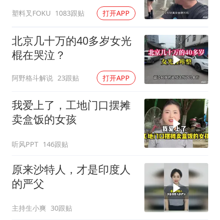
吃了没有文化的亏
塑料叉FOKU
1083跟贴
打开APP
北京几十万的40多岁女光
棍在哭泣？
阿野格斗解说
23跟贴
打开APP
我爱上了，工地门口摆摊
卖盒饭的女孩
听风PPT
146跟贴
原来沙特人，才是印度人
的严父
主持生小爽
30跟贴