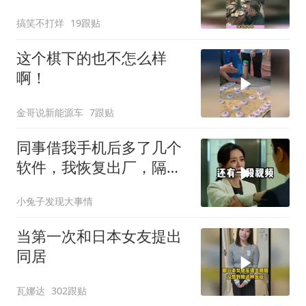
舞，原来她是大家掌
搞笑不打烊
19跟贴
这个棋下的也不怎么样
啊！
金哥说新能源车
7跟贴
同事借我手机后多了几个
软件，我恢复出厂，隔壁
总监竟被带走
小兔子发现大事情
当第一次和日本女友提出
同居
瓦娜达
302跟贴