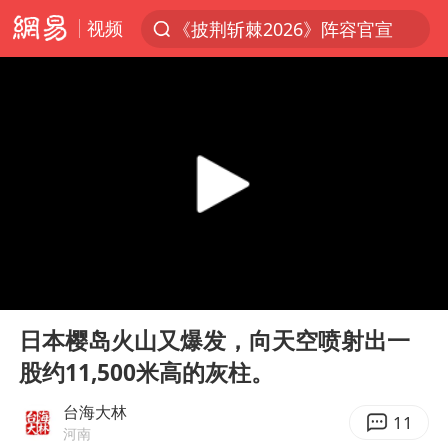
视频
《披荆斩棘2026》阵容官宣
上半年我国经营主体结构持续优化
杭州机场已取消航班388架次
浙江省委书记：该停下的坚决停下来
中国籍豪华游艇富商之子在泰国被杀
白海豚北上或致京津冀暴雨
广西公开征集涉黑涉恶犯罪线索
00:00
00:33
看完所有石窟需2000元？景区回应
Play
Ent
full
上海中心千吨“镇楼神器”摆动明显
日本樱岛火山又爆发，向天空喷射出一
股约11,500米高的灰柱。
新疆一婚礼线上邀请引热议
世界第1特鲁姆普斯诺克中国赛一轮游
台海大林
11
河南