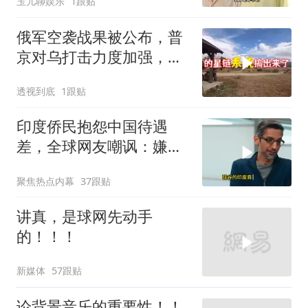
玉儿聊娱乐
1跟贴
俄军空袭战果被公布，普
京对乌打击力度加强，泽
连斯基难有作为
透视到底
1跟贴
印度侨民抱怨中国待遇
差，全球网友嘲讽：嫌差
就回印度啊
聚焦热点内幕
37跟贴
讲真，是球网先动手
的！！！
新媒体
57跟贴
论背景音乐的重要性！！