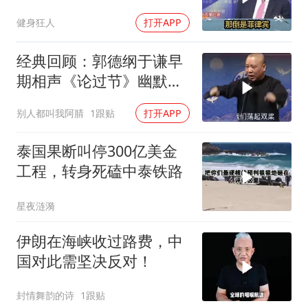
菲律宾怎么做！
健身狂人
打开APP
经典回顾：郭德纲于谦早
期相声《论过节》幽默风
趣爆笑不断
别人都叫我阿腈
1跟贴
打开APP
泰国果断叫停300亿美金
工程，转身死磕中泰铁路
星夜涟漪
伊朗在海峡收过路费，中
国对此需坚决反对！
封情舞韵的诗
1跟贴