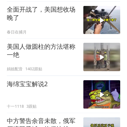
全面开战了，美国想收场
晚了
春日在捕月
美国人做圆柱的方法堪称
一绝
娟姐配音
1402跟贴
海绵宝宝解说2
十一1118
3跟贴
中方警告余音未散，俄军