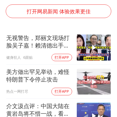
国足U17与阿森纳决赛取消 并列冠军
上门女婿出轨女邻居多年被判重婚罪
打开网易新闻 体验效果更佳
构建更高水平的全民健身公共服务体系
韩军前线部队连曝丑闻
无视警告，郑丽文现场打
云南一男子胃中取出180颗铁钉
脸吴子嘉！赖清德出手，
曹颖儿子首次演长剧
卢秀燕再次交底
健身狂人
6跟贴
打开APP
以军士兵把枪口对准中国记者
奋力开创中国式现代化建设新局面
美方做出罕见举动，难怪
特朗普下令停止攻击
热点一网打尽
打开APP
介文汲点评：中国大陆在
黄岩岛将不惜一战，看你