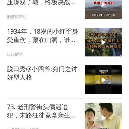
压境双子城，终极决战开
打，俄向亚洲借兵
旧梦留声机
1934年，18岁的小红军身
受重伤，藏在山洞，谁料
被民团头目发现
仅仅解说
脱口秀@小四爷:穷门之讨
好型人格
73. 老刑警街头偶遇逃
犯，末路狂徒竟拿亲生儿
子当作人质落网！