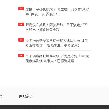
惊艳！字都飘起来了 博主在田间创作“悬浮
字” 网友：真·裸眼3D！
距离仅几英尺！阿拉斯加一男子淡定拍下
灰熊水中捕食鲑鱼全程
美国渔民钓获鲨鱼徒手将其拽回大海 目击
者直呼震惊 （视频来源：参考消息）
男子偶遇路灯螺丝发红 以为是小灯 却发现
能点燃香烟 当事人：已报警处理
尚
网易亲子