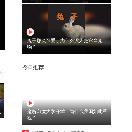
兔子那么可爱，为什么没人把它当宠
物？
今日推荐
这所印度大学开学，为什么我国如此重
1
01:03
10:50
视？
，
我防、我拦、我拉、我拽…滑
8.4台媒 四川舰搭配攻击21
不溜丢，好无奈[赞][赞][赞]
人机，战力拉满！