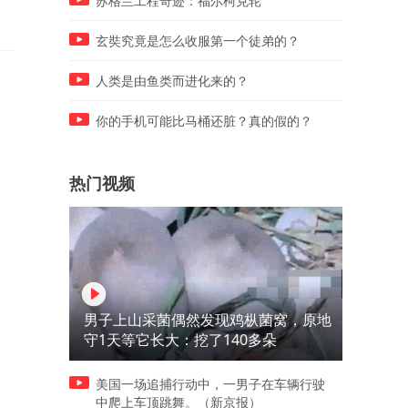
苏格兰工程奇迹：福尔柯克轮
玄奘究竟是怎么收服第一个徒弟的？
人类是由鱼类而进化来的？
你的手机可能比马桶还脏？真的假的？
热门视频
男子上山采菌偶然发现鸡枞菌窝，原地
守1天等它长大：挖了140多朵
美国一场追捕行动中，一男子在车辆行驶
中爬上车顶跳舞。（新京报）