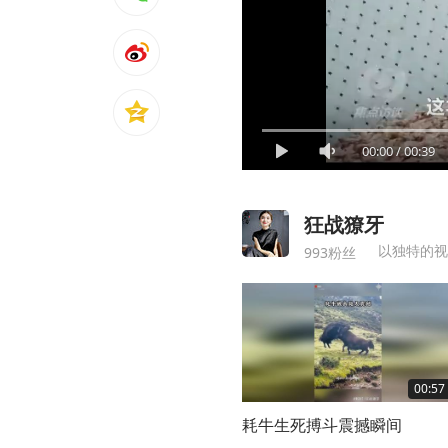
00:00
/
00:39
狂战獠牙
以独特的视
993粉丝
00:57
耗牛生死搏斗震撼瞬间