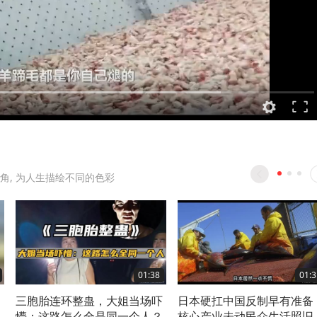
角, 为人生描绘不同的色彩
01:38
01:3
三胞胎连环整蛊，大姐当场吓
日本硬扛中国反制早有准备
懵：这路怎么全是同一个人？
核心产业未动民众生活照旧