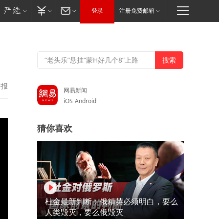
登录
注册免费邮箱
举报
网易新闻
iOS
Android
猜你喜欢
杜金最新判断：俄精英必须明白，要么
人类毁灭，要么俄毁灭