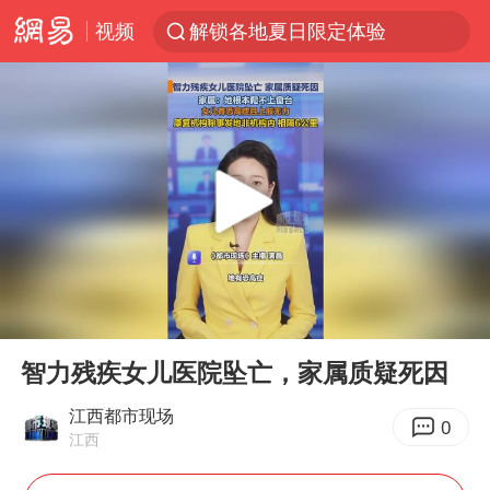
视频
解锁各地夏日限定体验
富婆带资进组给自己硬加60多场吻戏
酒店回应车内过夜被收150元
名创优品一次性内裤 颜面尽失
“六爷”挂一颗出场
金饰克价一夜涨回1300元
白海豚将正面袭击贯穿浙江
00:00
00:32
视频丨中国东方电气集团原党组副书记、董事宋致远被查
Play
Ent
full
梁家辉：到内地拍戏不是北上是回归
智力残疾女儿医院坠亡，家属质疑死因
牛津大学一纸声明甩不了锅
江西都市现场
0
江西
女主硬加吻戏短剧已下架