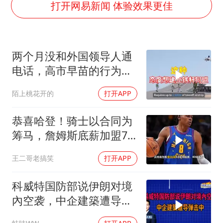
浙江台州《告全体市民书》
打开网易新闻 体验效果更佳
香港宏福苑火灾或由烟头引起
黄金创今年来最大单周涨幅
两个月没和外国领导人通
郑丽文：台湾从来没有“独立”过
电话，高市早苗的行为让
网传《披荆斩棘2026》名单
日本媒体不解
陌上桃花开的
打开APP
36岁男演员成景区NPC后人气爆棚
人民的健康、体质、幸福一脉相承
恭喜哈登！骑士以合同为
筹马，詹姆斯底薪加盟76
人，东部格局生变
王二哥老搞笑
打开APP
科威特国防部说伊朗对境
內空袭，中企建築遭导弹
击中｜介文汲.谢寒冰.张