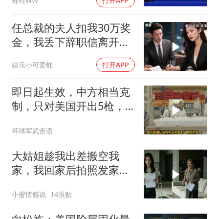
蛙哇WW
打开APP
延廷｜辣晚报20260806
任总裁的夫人扣我30万奖
金，我丢下辞职信离开，
当晚她慌忙问：甲方只和
娱乐小可爱蛙
打开APP
你签约
即日起生效，中方相当克
制，只对美国开出5枪，
商务部二号令颁布
环球军武密语
大姑姐趁我出差搬空我
家，我回家后拍照发家族
群里，她看到后崩溃了
小蜜情感说
14跟贴