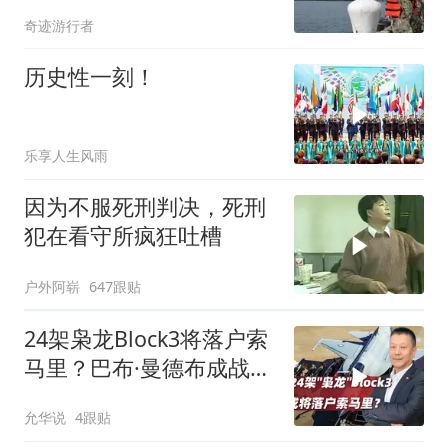
真相曝光
奇迹游行者
历史性一刻！
乐享人生风雨
因为不服死刑判决，死刑
犯在看守所疯狂吐槽
户外阿崭
647跟贴
24架枭龙Block3将落户索
马里？巴布·曼德布成战略
支点
允华说
4跟贴