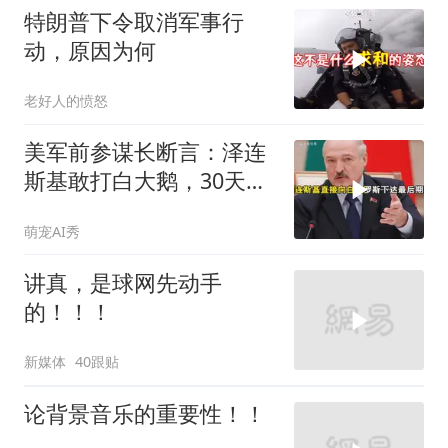
特朗普下令取消军事行
动，原因为何
老好人的愤怒
美军前参谋长断言：泽连
斯基敢打白大鹅，30天内
大乌必投降
萌宠AI秀
讲真，是球网先动手
的！！！
新媒体
40跟贴
论背景音乐的重要性！！