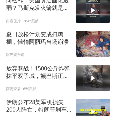
向松祚：美国阶层固化最
弱？马斯克发火箭就是答
案！
白宸侃片
2845跟贴
夏日放松计划变成扫鸡
棚，懒惰阿丽玛当场崩溃
阿芒娱乐说
放弃巷战！1500公斤炸弹
抹平双子城，顿巴斯正变
成一场拆城游戏
阿离家居
659跟贴
伊朗公布28架军机损失
200人阵亡，特朗普刹车