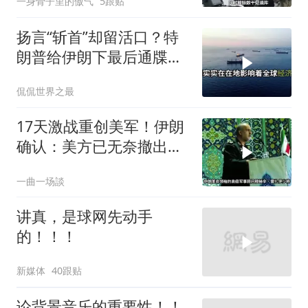
一身骨子里的傲气
5跟贴
扬言“斩首”却留活口？特
朗普给伊朗下最后通牒，
这盘棋下得真精
侃侃世界之最
17天激战重创美军！伊朗
确认：美方已无奈撤出两
处军事基地
一曲一场談
讲真，是球网先动手
的！！！
新媒体
40跟贴
论背景音乐的重要性！！