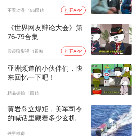
不看动漫
186跟贴
打开APP
《世界网友辩论大会》第
76-79合集
霞霞聊影视
1跟贴
打开APP
亚洲频道的小伙伴们，快
来回忆一下吧！
精品街拍
1跟贴
黄岩岛立规矩，美军司令
的喊话里藏着多少玄机
铁甲雄狮