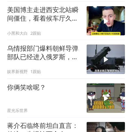
美国博主走进西安北站瞬
间僵住，看着候车厅久久
说不出话语
小黑和大白
2跟贴
乌情报部门爆料朝鲜导弹
部队已经进入俄罗斯，乌
军40天任务失败
娱界新视野
1跟贴
你俩笑啥呢？
星光乐世界
蒋介石临终前坦白直言：