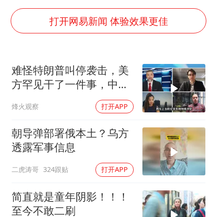
浙江台州《告全体市民书》
打开网易新闻 体验效果更佳
人民的健康、体质、幸福一脉相承
难怪特朗普叫停袭击，美
方罕见干了一件事，中方
智库预测有事发生
烽火观察
打开APP
朝导弹部署俄本土？乌方
透露军事信息
二虎涛哥
324跟贴
打开APP
简直就是童年阴影！！！
至今不敢二刷