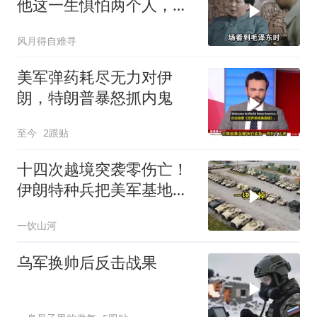
他这一生惧怕两个人，却
只敬佩一个人！
风月得自难寻
美军弹药耗尽无力对伊
朗，特朗普暴怒抓内鬼
至今
2跟贴
十四次越境突袭零伤亡！
伊朗特种兵把美军基地当
后花园，美情报网成了睁
一饮山河
眼瞎
乌军换帅后反击战果