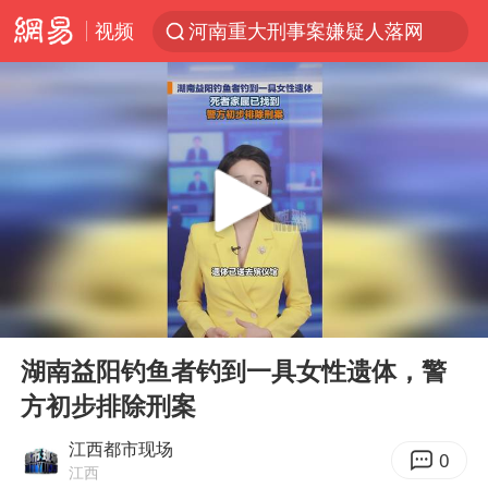
河南重大刑事案嫌疑人落网
视频
黄金创今年来最大单周涨幅
名创优品一次性内裤 颜面尽失
视频丨中国东方电气集团原党组副书记、董事宋致远被查
金饰克价一夜涨回1300元
梁家辉：到内地拍戏不是北上是回归
白海豚将正面袭击贯穿浙江
00:00
00:18
酒店回应车内过夜被收150元
Play
Ent
full
网传《披荆斩棘2026》名单
湖南益阳钓鱼者钓到一具女性遗体，警
方初步排除刑案
牛津大学一纸声明甩不了锅
女主硬加吻戏短剧已下架
江西都市现场
0
江西
香港宏福苑火灾或由烟头引起