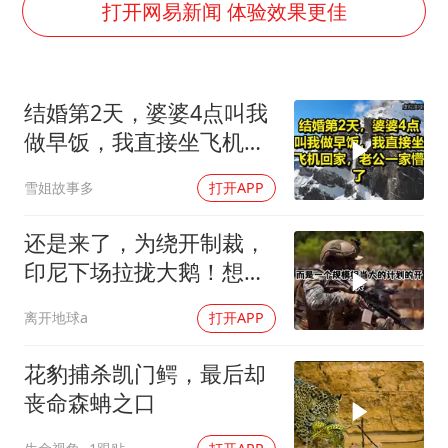
“银行午休1.5小时”留个窗口行不行
打开网易新闻 体验效果更佳
如何把百年大党建设得更加坚强有力
曝张一鸣下死命令：不依赖AI蒸馏技术
结婚第2天，婆婆4点叫我
余承东口误将24999元电脑报成2499
做早饭，我直接坐飞机回
你常吃的兰州拉面要改名了
家，老公一家懵了！
雪姐故事多
打开APP
李嫣近照曝光
总书记关心百姓身边这些民生大事
还是来了，为绕开制裁，
印尼下场拉拢大鹅！想让
普京震住中方？
离开地球a
打开APP
花豹捕杀凯门鳄，最后却
丧命森蚺之口