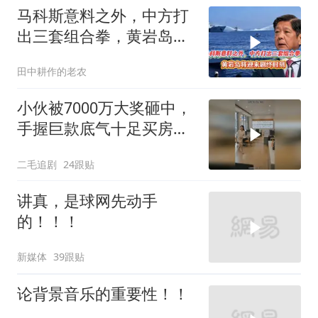
马科斯意料之外，中方打
出三套组合拳，黄岩岛将
迎来剧终时刻
田中耕作的老农
小伙被7000万大奖砸中，
手握巨款底气十足买房不
问价！
二毛追剧
24跟贴
讲真，是球网先动手
的！！！
新媒体
39跟贴
论背景音乐的重要性！！