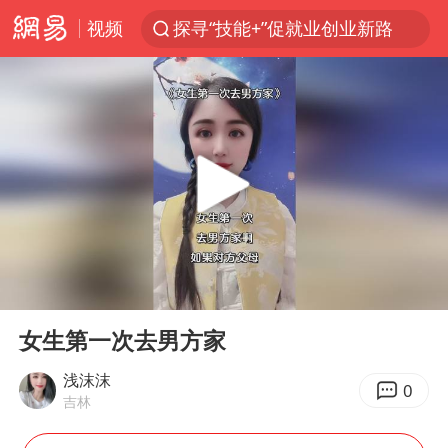
视频
探寻“技能+”促就业创业新路
维持强台风级！白海豚直奔华东沿海
印度暴发金迪普拉病毒
41岁女子为鼓励女儿考上985研究生
24小时不关空调 电费反而更低？
美国退回1000亿美元关税
“事业单位招聘不是人情买卖”
00:00
01:02
小伙靠AI减肥 45天瘦40斤进了ICU
Play
Ent
full
李亚鹏向地铁吐血女孩捐99999元
女生第一次去男方家
新华社权威快报|我国编制完成新版全月地质图
浅沫沫
0
吉林
80后女柜员逆袭成4200亿银行副行长