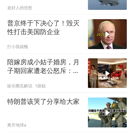
老好人的愤怒
普京终于下决心了！毁灭
性打击美国防企业
打小我就醜
陪嫁房成小姑子婚房，月
子期回家遭老公怒斥：带
女儿滚蛋！
娱乐圈见解说
1跟贴
特朗普该哭了分享给大家
离开地球a