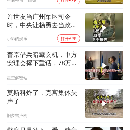
生命视角
1跟贴
打开APP
许世友当广州军区司令
时，中央让杨勇去当政
委，杨勇说：我不想去
小影的娱乐
打开APP
普京借兵暗藏玄机，中方
安理会撂下重话，78万件
武器去向成谜
星空解密站
莫斯科炸了，克宫集体失
声了
旧梦留声机