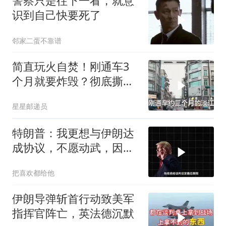
警察只是往下一看，就意
识到自己快要死了
邻家二蛋不靠谱
简直玩火自焚！刚通车3
个月就要炸毁？彻底撕下
台当局遮羞布！
星星邮递员
特朗普：我更想与伊朗达
成协议，不愿动武，因为
那会有人丧生
把喜欢都给他
伊朗导弹斩首行动致美军
指挥官阵亡，英法德沉默