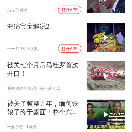
税，3波争端开打
后世的君子
打开APP
海绵宝宝解说2
十一1118
3跟贴
打开APP
被关七个月后马杜罗首次
开口！
我知道你的眼泪只是一种无奈
被关了整整五年，缅甸铁
娘子终于露面！整个东南
亚都紧张了？
一念痴狂
1跟贴