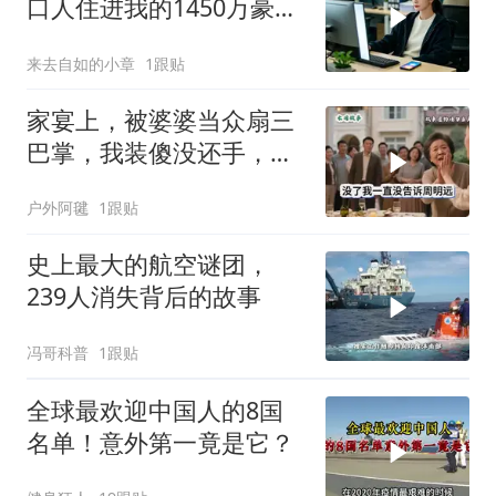
口人住进我的1450万豪
宅，一开门全傻眼
来去自如的小章
1跟贴
家宴上，被婆婆当众扇三
巴掌，我装傻没还手，悄
悄卖别墅搬家，8天后丈
户外阿毽
1跟贴
夫全家10人被新户主请出
家门
史上最大的航空谜团，
239人消失背后的故事
冯哥科普
1跟贴
全球最欢迎中国人的8国
名单！意外第一竟是它？