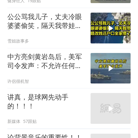
健身狂人
19跟贴
公公骂我儿子，丈夫冷眼
婆婆偷笑，隔天我带娃改
姓迁户口全家懵了！
雪姐故事多
中方亮剑黄岩岛后，美军
司令发声：不允许任何国
家主宰印太
许侶很机智
讲真，是球网先动手
的！！！
新媒体
57跟贴
论背景音乐的重要性！！