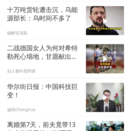
十万吨货轮遭击沉，乌能
源部长：乌时间不多了
独醉笑清风
二战德国女人为何对希特
勒死心塌地，甘愿献出一
切？
别人都叫我阿腈
华尔街日报：中国科技巨
变！
诚阅ChengYue
离婚第7天，前夫竟带13