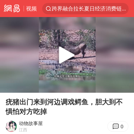
视频
跨界融合拉长夏日经济消费链条
上海：5号线16号线浦江线全线停运
白海豚逼近浙闽沿海
今日15时起福州地铁高架区段停运
国足U17与阿森纳决赛取消 并列冠军
王艺迪2-4不敌张本美和止步4强
上门女婿出轨女邻居多年被判重婚罪
00:00
00:57
《披荆斩棘2026》阵容官宣
Play
Ent
full
王艺迪无缘横滨赛决赛
疣猪出门来到河边调戏鳄鱼，胆大到不
惧怕对方吃掉
泰国：高度重视中国游客旅游体验
2025年小学教师减少13.19万
动物故事屋
0
江西