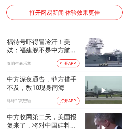
白海豚或提早3小时登陆
萌娃帮爷爷脱玉米 卖力干活超可爱
打开网易新闻 体验效果更佳
上海大部迎大暴雨
《龙餐馆》 冲奖
福特号吓得冒冷汗！美
蒯曼挺进WTT横滨冠军赛女单四强
媒：福建舰不是中方航母
武契奇会见泽连斯基有何意图
终点，而是新起点！
奏响生命乐章
打开APP
构建更高水平的全民健身公共服务体系
中方深夜通告，菲方措手
不及，教10现身南海
环球军武密语
打开APP
中方收网第二天，美国报
复来了，将对中国硅料加