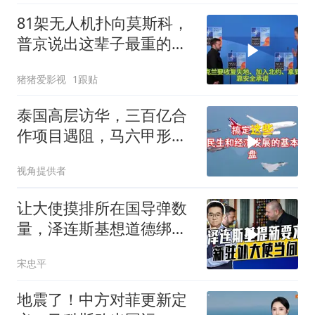
81架无人机扑向莫斯科，
普京说出这辈子最重的一
句话
猪猪爱影视
1跟贴
泰国高层访华，三百亿合
作项目遇阻，马六甲形势
生变
视角提供者
让大使摸排所在国导弹数
量，泽连斯基想道德绑架
援乌国，黔驴技穷
宋忠平
地震了！中方对菲更新定