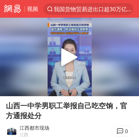
视频
我国货物贸易进出口超30万亿元
上半年我国机械工业经济运行稳中有进
官方通报教师招聘笔试前13名被淘汰
河南撤回“领导带薪错峰休假”通知
泰国枪击案凶手先杀祖父母后行凶
A股三大股指收涨
台风“白海豚”体型变大！环流面积接近13个浙江那么大
00:00
00:53
宇树科技中一签需缴款7.54万元
Play
Ent
full
泰国校园枪击案死亡人数升至7人
山西一中学男职工举报自己吃空饷，官
方通报处分
四川宜宾市高县发生4.9级地震
“立秋的第一杯奶茶”又爆单了
江西都市现场
0
江西