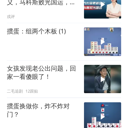
义，马科斯败光国运，还
剩19万亿债务未还
戎评
掼蛋：组两个木板 (1)
女孩发现老公出问题，回
家一看傻眼了！
二毛追剧
12跟贴
掼蛋换做你，炸不炸对
门？