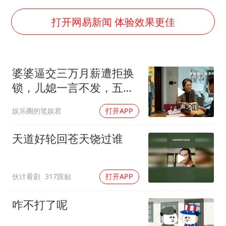
国防部：中国军队坚决反制任何闹海挑衅图谋
台湾海峡南口北上船舶实施交通管制
打开网易新闻 体验效果更佳
方程豹钛9新车申报
瑞众保险员工爆料公司违规行为
婆婆逼交三万月薪遭拒换
向鹏0-3不敌张本智和
锁，儿媳一言不发，五天
命案逃犯躲进深山21年活得像野人
后丈夫收传票
娱乐圈的笔娱君
打开APP
Meta重新支棱起来了吗
东方之约 相约未来
天道好轮回苍天饶过谁
伙计看剧
317跟贴
打开APP
咋不打了呢