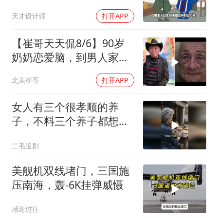
天才设计师
打开APP
【崔哥天天侃8/6】90岁
奶奶恋爱脑，到男人家索
吻求爱
北美崔哥
打开APP
女人有三个很孝顺的养
子，不料三个养子都想害
她！
二毛追剧
美舰机双线堵门，三国施
压南海，轰-6K挂弹威慑
感谢过往