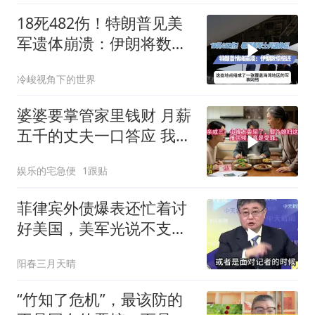
18死482伤！特朗普见美
军遗体崩溃：伊朗将数倍
偿还
冷峻视角下的世界
婆婆要掌管家里钱财 月薪
五千的丈夫一口答应 我拒
交工资卡不做饭
娱乐的宅急便
1跟贴
菲律宾外债爆表还忙着讨
好美国，美军光说不支
援！
阳春三月天晴
“竹知了危机”，最该防的