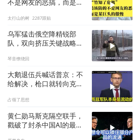
不是网友的恶搞，而是某
巨头的傲慢
太行山的树
2287跟贴
乌军猛击俄空降精锐部
队，双向挤压关键战略支
点
琴音缭绕回
大鹅退伍兵喊话普京：不
给解决，枪口就转向克里
姆林宫！
占领了思想
黄仁勋马斯克隔空联手，
戳破了封杀中国AI的最大
谎言