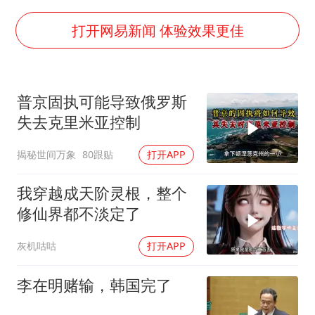
如何把百年大党建设得更加坚强有力
香港殿堂级填词人黎彼得因病离世 终年76岁
打开网易新闻 体验效果更佳
弹药库存告急 美军补货难
南太行山失联女孩最后信号不在山林
普京固执可能导致俄罗斯
李亚鹏向地铁吐血女孩捐99999元
失去克里米亚控制
总书记关心百姓身边这些民生大事
揭秘世间万象
80跟贴
打开APP
我穿越成天阶灵根，整个
修仙界都不淡定了
灰机咕咕
打开APP
李在明赌输，韩国完了