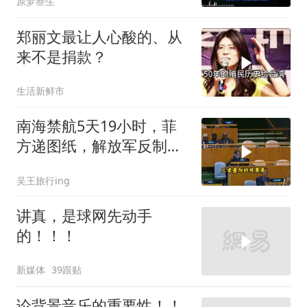
原梦叁生
郑丽文最让人心酸的、从
来不是捐款？
生活新鲜市
南海禁航5天19小时，菲
方递图纸，解放军反制组
合拳已到位
吴王旅行ing
讲真，是球网先动手
的！！！
新媒体
39跟贴
论背景音乐的重要性！！