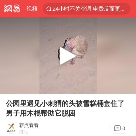
视频
24小时不关空调 电费反而更低？
店主遭女子“鬼手”换钞
美国退回1000亿美元关税
38岁山东财大教授刘海明逝世
维持强台风级！白海豚直奔华东沿海
河南试行周五下午弹性离岗
顾客结账把钱扔地上 服务员霸气扔回
00:00
00:29
日本籍女网红在韩直播时自杀身亡
Play
Ent
full
“天津之眼”摩天轮附近2人落水
公园里遇见小刺猬的头被雪糕桶套住了
男子用木棍帮助它脱困
银行午休1.5小时 留个窗口行不行
41岁女子为鼓励女儿考上985研究生
薪点看看
0
河北