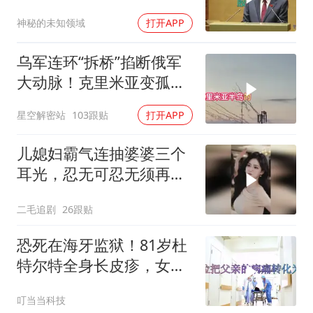
神秘的未知领域
打开APP
乌军连环“拆桥”掐断俄军
大动脉！克里米亚变孤
岛，黑海舰队被迫“搬
星空解密站
103跟贴
打开APP
家”？
儿媳妇霸气连抽婆婆三个
耳光，忍无可忍无须再
忍，太解气了！
二毛追剧
26跟贴
恐死在海牙监狱！81岁杜
特尔特全身长皮疹，女儿
悲痛做最坏打算2
叮当当科技