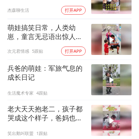
都给我扣出来
杰森聊生活
打开APP
萌娃搞笑日常，人类幼
崽，童言无忌语出惊人：
狗都知道100比30多，傻
次元君情感
5跟贴
打开APP
子才跟你换！
兵爸的萌娃：军旅气息的
成长日记
生活魔术专家
4跟贴
老大天天抱老二，孩子都
哭成这个样子，爸妈也不
管
笑出鹅叫联盟
1跟贴