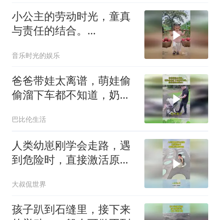
小公主的劳动时光，童真
与责任的结合。
7668288439776100404
音乐时光的娱乐
爸爸带娃太离谱，萌娃偷
偷溜下车都不知道，奶奶
连夜要赶来！
巴比伦生活
人类幼崽刚学会走路，遇
到危险时，直接激活原始
血脉！
大叔侃世界
孩子趴到石缝里，接下来