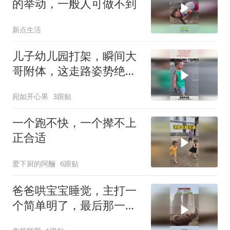
的举动，一般人可做不到
新点生活
儿子幼儿园打架，瞬间大
哥附体，这走路姿势绝
了！
宛如开心果
3跟贴
一个跑不快，一个撵不上
正合适
爱下厨的阿酾
6跟贴
爸爸哄宝宝睡觉，主打一
个简单明了，最后那一下
才是精髓！