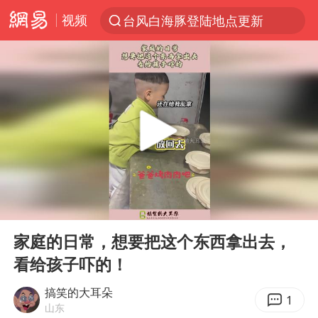
视频
台风白海豚登陆地点更新
以“新”破局 首发经济点亮城市消费活力
看守所辅警收受10万获刑1年
台风白海豚进入48小时警戒线
陈熠被张本美和连扳三局逆转
李亚鹏向地铁吐血女孩捐99999元
多地要求领导干部带头休假
00:00
00:13
感觉全东北都在等7号
Play
Ent
full
中方回应是否在太平洋海底开采稀土
家庭的日常，想要把这个东西拿出去，
看给孩子吓的！
27岁女子成组织卖淫集团主犯被通缉
法国将禁止“未经同意的电话营销”
搞笑的大耳朵
1
山东