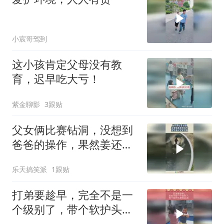
小宸哥驾到
这小孩肯定父母没有教
育，迟早吃大亏！
紫金聊影
3跟贴
父女俩比赛钻洞，没想到
爸爸的操作，果然姜还是
老的辣！
乐天搞笑派
1跟贴
打弟要趁早，完全不是一
个级别了，带个软护头更
安全点！