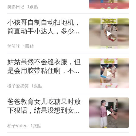
笑影日记
1跟贴
小孩哥自制自动扫地机，
简直动手小达人，多少顶
尖设计师都没想到
笑笑咔
1跟贴
姑姑虽然不会缝衣服，但
是会用胶带粘住啊，不像
你奶奶只会打人！
橙子爱搞笑
1跟贴
爸爸教育女儿吃糖果时放
下狠话，结果没想到女儿
一句话语出惊人，网友：
柚子Video
1跟贴
这思维逻辑反应能力不得