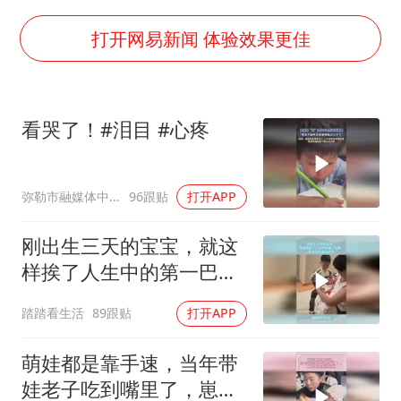
80后女柜员逆袭成4200亿银行副行长
女子利用漏洞0元薅走3000多件家电
打开网易新闻 体验效果更佳
宇树科技 打新
今年已有4位周星驰电影配角去世
看哭了！#泪目 #心疼
房主任回应争议
把党建设得更加坚强有力
弥勒市融媒体中心
96跟贴
打开APP
41岁女子为鼓励女儿考上985研究生
奋进开新局 实干挑大梁
刚出生三天的宝宝，就这
样挨了人生中的第一巴
掌，防半天还是没防住
踏踏看生活
89跟贴
打开APP
萌娃都是靠手速，当年带
娃老子吃到嘴里了，崽子