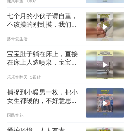
趣笑联盟
1跟贴
七个月的小伙子请自重，
不该摸的别乱摸，我们只
是喂养关系
豚骨爱生活
宝宝肚子躺在床上，直接
在床上人造喷泉，宝宝：
真怀念在宫里的日子！
乐乐笑翻天
5跟贴
捕捉到小暖男一枚，把小
女生都暖的，不好意思
了！
国民笑花
爱护环境，人人有责