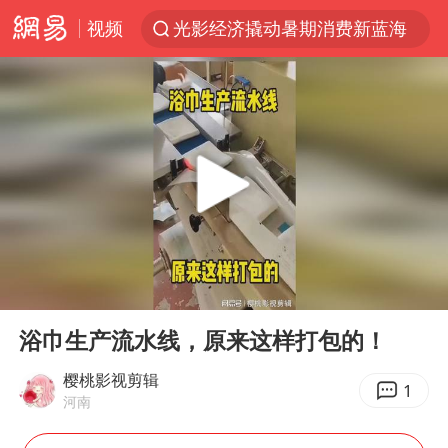
视频
光影经济撬动暑期消费新蓝海
浙江上海等地有大雨或暴雨
新疆优化调整景区内自驾服务费
上四休三，但降薪1000元，你接受吗？
黄金牛市回来了吗
情侣平潭拍日出坠崖1死1伤
台当局重金为“台独”织“皇帝新衣”
00:00
00:19
白海豚将正面袭击贯穿浙江
Play
Ent
full
微信又有新功能，你可以“撤回”你的撤回了！
浴巾生产流水线，原来这样打包的！
几元成本的AI广告导致千万市值蒸发
樱桃影视剪辑
1
河南
《欢迎来龙餐馆》口碑