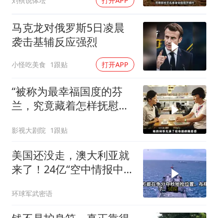
刘襈说体坛
打开APP
马克龙对俄罗斯5日凌晨
袭击基辅反应强烈
小怪吃美食
1跟贴
打开APP
“被称为最幸福国度的芬
兰，究竟藏着怎样抚慰人
心的烟火气
影视大剧院
1跟贴
美国还没走，澳大利亚就
来了！24亿“空中情报中
心”刚到手就杀入南海
环球军武密语