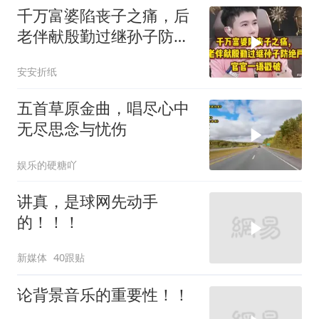
千万富婆陷丧子之痛，后
老伴献殷勤过继孙子防绝
户，官官一语戳破
安安折纸
五首草原金曲，唱尽心中
无尽思念与忧伤
娱乐的硬糖吖
讲真，是球网先动手
的！！！
新媒体
40跟贴
论背景音乐的重要性！！