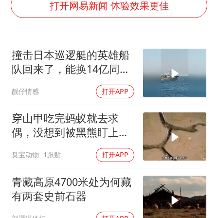
杭州全市有序停课
打开网易新闻 体验效果更佳
商场现钱学森巨幅海报 负责人回应
“不怕六爷挂得多 就怕六爷挂一颗”
撞击日本巡逻艇的英雄船
全民健身事业高质量发展
队回来了，能换14亿同胞
WTT瑞典大满贯女单签表出炉
一个吗？
靓仔情感
打开APP
36岁男演员成景区NPC后人气爆棚
乐享全民健身 共筑健康中国
穿山甲吃完蚂蚁就去求
偶，没想到被黑熊盯上
了！
臭宝动物
1跟贴
打开APP
青藏高原4700米处为何藏
有两套史前石器