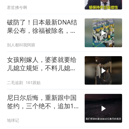
外交要动真格了
君笙拂兮啊
破防了！日本最新DNA结
果公布，徐福被除名，祖
先来源太意外
别人都叫我阿腈
女孩刚嫁人，婆婆就要给
儿媳立规矩，不料儿媳不
是好惹的！
二毛追剧
161跟贴
尼日尔后悔，重新跟中国
签约，三个绝不，追加10
亿！
地球记