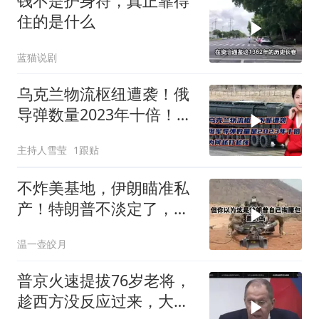
钱不是护身符，真正靠得
住的是什么
蓝猫说剧
乌克兰物流枢纽遭袭！俄
导弹数量2023年十倍！为
何越打越强？
主持人雪莹
1跟贴
不炸美基地，伊朗瞄准私
产！特朗普不淡定了，被
死死捏住七寸
温一壶皎月
普京火速提拔76岁老将，
趁西方没反应过来，大鹅