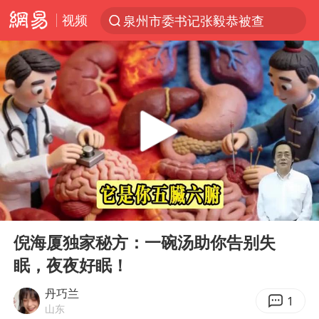
泉州市委书记张毅恭被查
视频
“电影+”如何激发千亿级消费新活力？
上海：台风白海豚或将带来龙卷风
陈垣宇0-3张禹珍 国乒男单全军覆没
秋天的第一杯奶茶到底有多火
中巨芯：上半年归母净利润1405.77万元
四川宜宾高县4.9级地震致1死
东航：国内客票提前14天免费退改
00:00
19:02
Play
Ent
美股存储板块集体大跌
full
倪海厦独家秘方：一碗汤助你告别失
日本试射“战斧”导弹，国防部回应
眠，夜夜好眠！
广东雷州通报特教老师招聘违规事件
丹巧兰
1
百花奖开幕式
山东