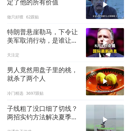
定了他的所有价值
做只好猹
62跟贴
特朗普悬崖勒马，下令让
美军取消行动，是谁让他
突然改变主意？
天注定
男人竟然用盘子里的桃，
就杀了两个人
冷门精选
3697跟贴
子线粗了没口细了切线？
两招实钓方法解决夏季难
题