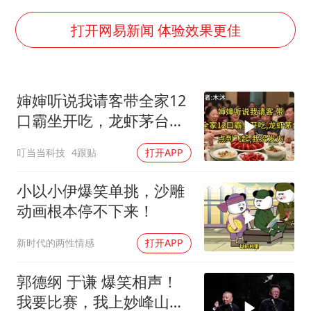
胡彦斌韩磊 谁帮谁
打开网易新闻 体验效果更佳
我国外贸延续良好增长态势
国防部：中国军队坚决反制任何闹海挑衅图谋
“新疆阿勒泰八月能滑雪”不实
婶婶听说我请客带全家12
女儿为争财产堵门阻挠父亲出殡
口霸坐开吃，龙虾茅台点
到飞起，我没发
U17国足点球大战淘汰河床晋级决赛
叮当当科技
4跟贴
打开APP
夯实基础开新局
小以小伊爆笑单挑，沙雕
动画根本停不下来！
新时代的两性情感
打开APP
郭德纲 于谦 爆笑相声！
我要比赛，我上妙峰山干