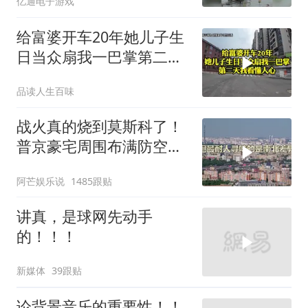
亿通电子游戏
给富婆开车20年她儿子生
日当众扇我一巴掌第二天
我看懂人心
品读人生百味
战火真的烧到莫斯科了！
普京豪宅周围布满防空
塔，大战一触即发2
阿芒娱乐说
1485跟贴
讲真，是球网先动手
的！！！
新媒体
39跟贴
论背景音乐的重要性！！