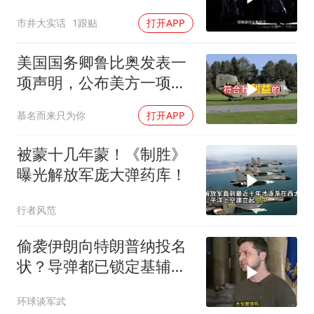
嘛去？你去拜一拜冠军老
市井大实话
1跟贴
打开APP
祖庙
美国国务卿鲁比奥发表一
项声明，公布美方一项重
要决定
慕名而来只为你
打开APP
被蒙十几年蒙！《制胜》
曝光解放军庞大弹药库！
行者风范
偷袭伊朗向特朗普纳投名
状？导弹都已锁定基辅才
火速道歉，泽连斯基这场
环球谈军武
豪赌到底有多疯？