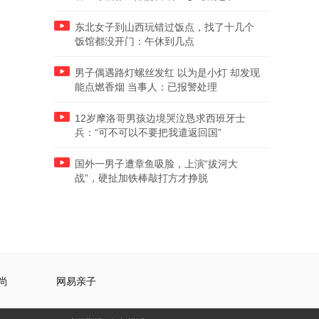
东北女子到山西玩错过饭点，找了十几个
饭馆都没开门：午休到几点
男子偶遇路灯螺丝发红 以为是小灯 却发现
能点燃香烟 当事人：已报警处理
12岁摩洛哥男孩边境哭泣恳求西班牙士
兵：“可不可以不要把我遣返回国”
国外一男子遭章鱼吸脸，上演“拔河大
战”，硬扯加铁棒敲打方才挣脱
尚
网易亲子