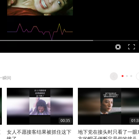
一瞬间
00:35
01:3
直
女人不愿接客结果被抓住这下
地下党在接头时只看了一眼
惨了
方的帽子便断定是假的接头