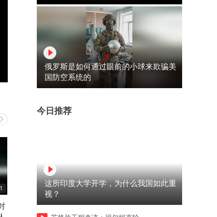
俄罗斯是如何通过眼前的小球来欺骗美
国防空系统的
今日推荐
这所印度大学开学，为什么我国如此重
1
01:56
00:25
视？
对
研究生弟弟眼高手低一事无成
你太不懂情调了
人
还瞧不起姐夫姐姐霸气教他做