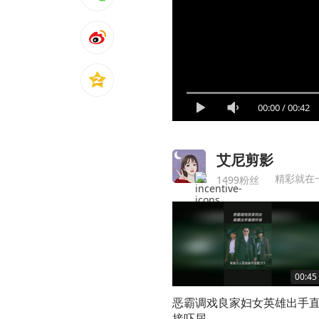
00:00
/
00:42
艾尼剪影
精彩就在
1499粉丝
00:45
恶霸调戏良家妇女英雄出手
接吓尿