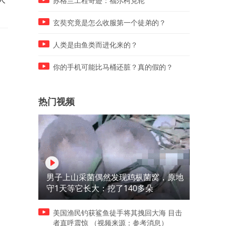
苏格兰工程奇迹：福尔柯克轮
人
玄奘究竟是怎么收服第一个徒弟的？
人类是由鱼类而进化来的？
你的手机可能比马桶还脏？真的假的？
热门视频
男子上山采菌偶然发现鸡枞菌窝，原地
守1天等它长大：挖了140多朵
美国渔民钓获鲨鱼徒手将其拽回大海 目击
者直呼震惊 （视频来源：参考消息）