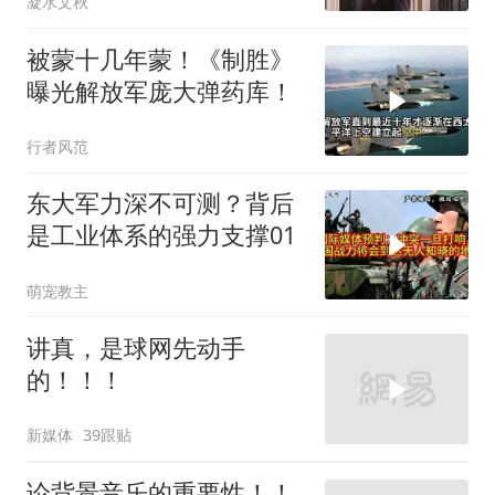
凝水文秋
被蒙十几年蒙！《制胜》
曝光解放军庞大弹药库！
行者风范
东大军力深不可测？背后
是工业体系的强力支撑01
萌宠教主
讲真，是球网先动手
的！！！
新媒体
39跟贴
论背景音乐的重要性！！