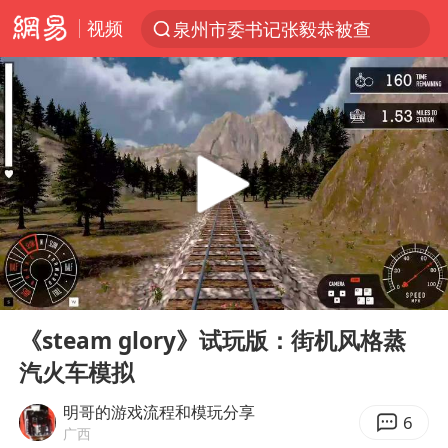
视频
泉州市委书记张毅恭被查
“电影+”如何激发千亿级消费新活力？
台风白海豚已进入24小时警戒线
全球首个长时储能一体化产业园量产
陈垣宇0-3张禹珍 国乒男单全军覆没
中巨芯：上半年归母净利润1405.77万元
四川宜宾市高县4.9级地震致1人死亡
00:00
07:53
中国女篮70-67险胜尼日利亚女篮
Play
Ent
full
名创优品回应女子吐槽内裤质量差
《steam glory》试玩版：街机风格蒸
汽火车模拟
上海：台风白海豚或将带来龙卷风
出口禁令驱动有色板块大涨
明哥的游戏流程和模玩分享
6
广西