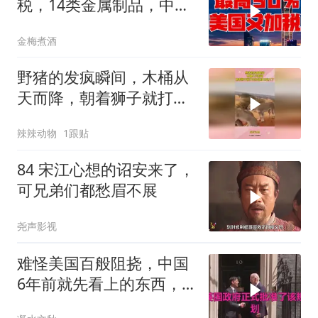
税，14类金属制品，中国
机电首当其冲
金梅煮酒
野猪的发疯瞬间，木桶从
天而降，朝着狮子就打去
知道自己玩大了
辣辣动物
1跟贴
84 宋江心想的诏安来了，
可兄弟们都愁眉不展
尧声影视
难怪美国百般阻挠，中国
6年前就先看上的东西，
特朗普想要截胡？