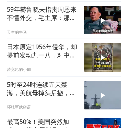
59年赫鲁晓夫指责周恩来
不懂外交，毛主席：那我
也送你一顶帽子
天生的牛马
日本原定1956年侵华，却
提前发动九一八，对中国
是福是祸？
爱竞彩的小周
5时至24时连续五天禁
海，美航母掉头后撤，黄
岩岛大局已定
环球军武密语
最高50%！美国突然加