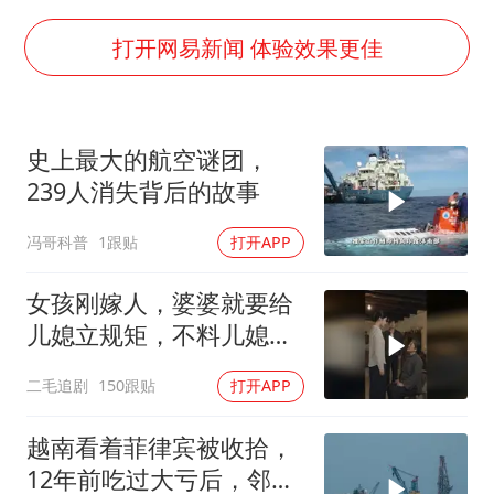
秋天的第一杯奶茶到底有多火
百花奖开幕式
打开网易新闻 体验效果更佳
国防部：坚决反制任何闹海挑衅图谋
东航：国内客票提前14天免费退改
史上最大的航空谜团，
美股存储板块集体大跌
239人消失背后的故事
胡彦斌获《歌手2026》歌王
冯哥科普
1跟贴
打开APP
“今天得有40℃了吧 为啥还不预警”
夯实基础开新局
女孩刚嫁人，婆婆就要给
儿媳立规矩，不料儿媳不
是好惹的！
二毛追剧
150跟贴
打开APP
越南看着菲律宾被收拾，
12年前吃过大亏后，邻国