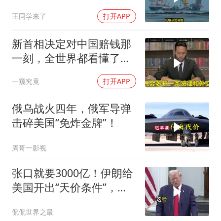
早明白了一个道理
王同学来了
打开APP
新首相决定对中国赔钱那
一刻，全世界都看懂了：
不能对华继续天真
一窥究竟
打开APP
俄乌战火四年，俄军导弹
击碎美国“免炸金牌”！
周哥一影视
张口就要3000亿！伊朗给
美国开出“天价条件”，特
朗普这回真被拿捏了？
侃侃世界之最