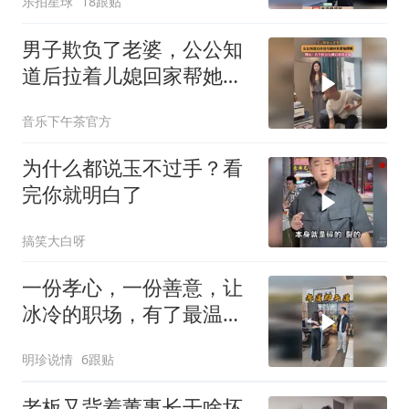
乐拍星球
18跟贴
男子欺负了老婆，公公知
道后拉着儿媳回家帮她撑
腰
音乐下午茶官方
为什么都说玉不过手？看
完你就明白了
搞笑大白呀
一份孝心，一份善意，让
冰冷的职场，有了最温暖
的人间烟火气
明珍说情
6跟贴
老板又背着董事长干啥坏