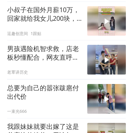
小叔子在国外月薪10万，
回家就给我女儿200块，
结果万万没想到
逗趣创意间
1跟贴
男孩遇险机智求救，店老
板秒懂配合，网友直呼太
聪明
老覃讲历史
总要为自己的嚣张跋扈付
出代价
一束光666
我跟妹妹就要出嫁了这是