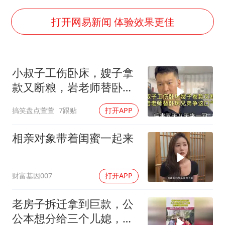
“立秋的第一杯奶茶”又爆单了
中国仓储指数连续两月运行在扩张区间
打开网易新闻 体验效果更佳
曝美拒绝乌增购“爱国者”导弹请求
陕西省委书记赶赴柞水县杏坪镇
小叔子工伤卧床，嫂子拿
女孩摆摊卖菌子时收到北大通知书
款又断粮，岩老师替卧床
改名后的“青海拉面”店
兄弟争这口气！
搞笑盘点萱萱
7跟贴
打开APP
东方之约 相约未来
相亲对象带着闺蜜一起来
财富基因007
打开APP
老房子拆迁拿到巨款，公
公本想分给三个儿媳，没