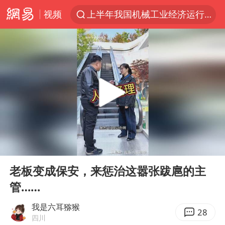
视频
上半年我国机械工业经济运行稳中有进
佛山通报笔试前13被淘汰后5名进体检
方程豹钛9新车申报
泰国枪击案凶手先杀祖父母后行凶
台风“白海豚”体型变大！环流面积接近13个浙江那么大
泰国校园枪击案死亡人数升至7人
河南回应带薪错峰休假通知引争议
00:00
03:22
国防部回应日本试射“战斧”导弹
Play
Ent
full
国防部：中国军队坚决反制任何闹海挑衅图谋
老板变成保安，来惩治这嚣张跋扈的主
管……
四川宜宾市高县发生4.9级地震
江苏发布台风蓝色预警
我是六耳猕猴
28
四川