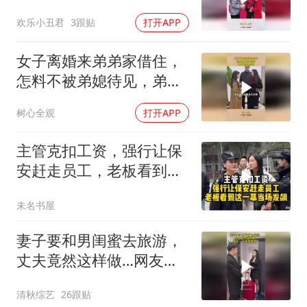
想到被这样对待
欢乐小丑君
3跟贴
打开APP
女子离婚来弟弟家借住，
怎料不被弟媳待见，弟媳
竟然这样做！
树心全观
打开APP
主管克扣工资，强行让保
安赶走员工，老板看到这
一幕当场发飙！
未名书屋
妻子要和男闺蜜去旅游，
丈夫竟然这样做…网友：
丈夫很聪明
清秋综艺
26跟贴