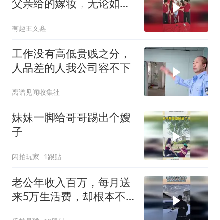
父亲给的嫁妆，无论如何
我还是要谢谢您！
有趣王文鑫
工作没有高低贵贱之分，
人品差的人我公司容不下
离谱见闻收集社
妹妹一脚给哥哥踢出个嫂
子
闪拍玩家
1跟贴
老公年收入百万，每月送
来5万生活费，却根本不
在家留宿！