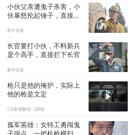
小伙父亲遭鬼子杀害，小
伙暴怒抡起锤子，直接砸
在鬼子头上
影中见影
长官要打小伙，不料新兵
是个高手，直接拦下长官
影中见影
枪只是他的掩护，实际上
他的枪是文定
C位影视解说
2跟贴
孤军英雄：女特工勇闯鬼
子据点，一把机枪横扫，