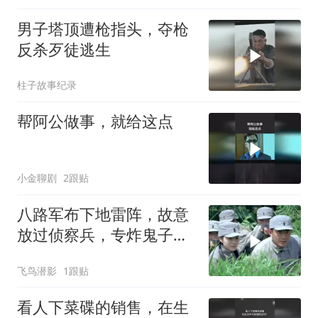
男子塔顶遭枪指头，夺枪
反杀歹徒逃生
柱子故事纪录
帮阿公做事，就给这点
小金聊剧
2跟贴
八路军布下地雷阵，故意
放过侦察兵，专炸鬼子大
部队
飞鸟潜影
1跟贴
看人下菜碟的销售，在生