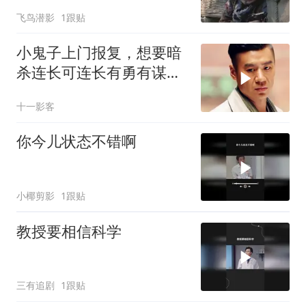
飞鸟潜影
1跟贴
小鬼子上门报复，想要暗
杀连长可连长有勇有谋全
歼敌人
十一影客
你今儿状态不错啊
小椰剪影
1跟贴
教授要相信科学
三有追剧
1跟贴