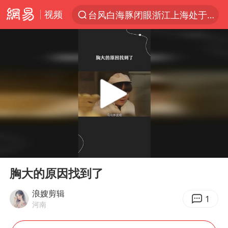
视频
台风白海豚闭眼浙江上海处于危险半圆
“China Cool”火了，老外爱上中国避暑游
香港宏福苑火灾或由烟头引起
浙江台州《告全体市民书》
伊斯兰版北约来了吗
四川宜宾3.4级地震
网约车司机充电时猝死保险拒赔
00:00
01:01
陕西柞水泥石流已致2死 仍有1人失联
Play
Ent
full
泰国初中生饮弹自尽前开了26枪
胸大的原因找到了
多所高校取消艺考
浪嫂剪辑
1
河南
云南一地村民过火把节意外灼伤16人