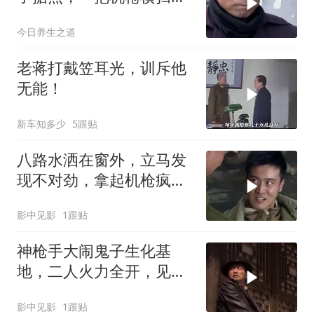
大开杀戒枪毙少将
今日养生之道
老蒋打戴笠耳光，训斥他
无能！
新车知多少
5跟贴
八路水洒在窗外，立马发
现不对劲，拿起机枪疯狂
扫射鬼子
影中见影
1跟贴
神枪手大闹鬼子生化基
地，二人火力全开，见一
个杀一个
影中见影
1跟贴