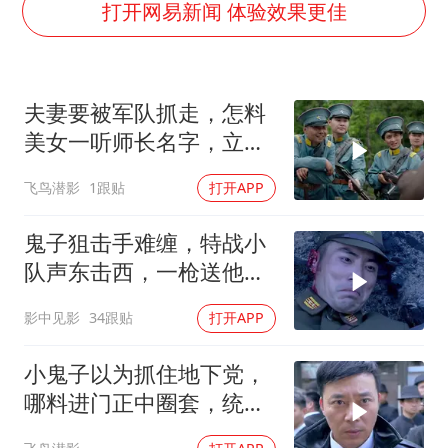
店主称换“青海拉面”招牌后生意更好
打开网易新闻 体验效果更佳
上半年国内居民出游人次34.63亿
22岁女生独闯南太行失联12天
夫妻要被军队抓走，怎料
薛之谦杭州站演唱会取消
美女一听师长名字，立马
张本智和：零封向鹏不意外
就笑了
飞鸟潜影
1跟贴
打开APP
今年第二强台风将带来多大影响
“准2万亿”之城点名支持三所大学
鬼子狙击手难缠，特战小
习近平心系体育强国建设
队声东击西，一枪送他上
天
影中见影
34跟贴
打开APP
小鬼子以为抓住地下党，
哪料进门正中圈套，统统
去见阎王