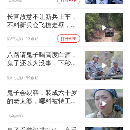
飞鸟潜影
打开APP
长官故意不让新兵上车，
不料新兵会飞檐走壁，场
面属实精彩
影中见影
13跟贴
打开APP
八路请鬼子喝高度白酒，
鬼子还以为没事，下秒可
惨了
影中见影
39跟贴
鬼子会易容，装成六十岁
的老太婆，哪料被特工一
眼就看穿
飞鸟潜影