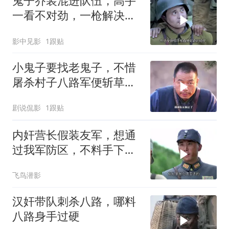
鬼子乔装混进队伍，高手
一看不对劲，一枪解决鬼
子
影中见影
1跟贴
小鬼子要找老鬼子，不惜
屠杀村子八路军便斩草除
根
剧说侃影
1跟贴
内奸营长假装友军，想通
过我军防区，不料手下的
枪暴露身份
飞鸟潜影
汉奸带队刺杀八路，哪料
八路身手过硬