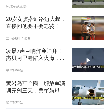
环球军武密语
20岁女孩搭讪路边大叔，
直接问他要不要老婆！
二毛追剧
1跟贴
凌晨7声巨响炸穿迪拜！
杰贝阿里港陷入火海，美
军弹药库告急让中东盟友
星空解密站
彻底心寒
黄岩岛画个圈，解放军演
训亮剑三天，美军航母从
南海跑了
星空解密站