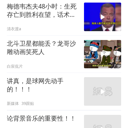
梅德韦杰夫48小时：生死
存亡到胜利在望，话术变
现实不变
清衣渡a
北斗卫星都能丢？龙哥沙
雕动画笑死人
白宸侃片
讲真，是球网先动手
的！！！
新媒体
39跟贴
论背景音乐的重要性！！