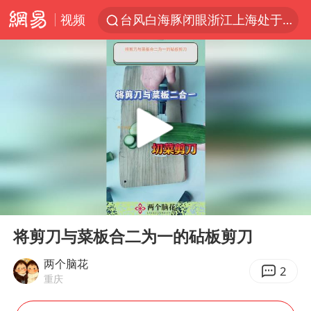
视频
台风白海豚闭眼浙江上海处于危险半圆
香港宏福苑火灾或由烟头引起
云南一地村民过火把节意外灼伤16人
张本智和：零封向鹏不意外
泰国初中生饮弹自尽前开了26枪
用AI造出新病毒意味着什么
今年第二强台风将带来多大影响
00:00
00:47
浙江最强风雨时段已锁定
Play
Ent
full
上半年国内居民出游人次34.63亿
将剪刀与菜板合二为一的砧板剪刀
女子被狗舔脚确诊三级暴露 医生回应
两个脑花
2
重庆
多所幼师院校开设养老专业