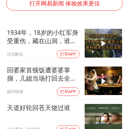
泰国校园枪击事件已致8死30余伤
打开网易新闻 体验效果更佳
老人被城管撞倒后离世亲属质疑记录仪
薛之谦杭州站演唱会取消
1934年，18岁的小红军身
必胜客，被正式买断
受重伤，藏在山洞，谁料
四川宜宾地震网友称睡觉被摇醒
被民团头目发现
仅仅解说
打开APP
习近平心系体育强国建设
回婆家首顿饭遭婆婆掌
掴，儿媳当场打回去全家
惊呆
靓仔情感
打开APP
天道好轮回苍天饶过谁