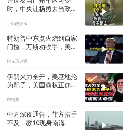
许世友当广州军区司令
时，中央让杨勇去当政
委，杨勇说：我不想去
小影的娱乐
特朗普中东点火烧到自家
门槛，万斯劝收手，美国
本土真可能挨打
附允历史观
伊朗火力全开，美基地沦
为靶子，美国霸权正崩
盘，中东诸国大恐慌
凶鸭栗
中方深夜通告，菲方措手
不及，教10现身南海