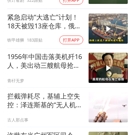
伙计看剧
322跟贴
打开APP
紧急启动“大逃亡”计划！
18天被毁13座仓库，俄电
商巨头被逼无奈，出此下
铁甲雄狮
183跟贴
打开APP
策
1956年中国击落美机歼16
人，美出动三艘航母抢尸
体
青杍无梦
拦截弹耗尽，基辅上空失
控：泽连斯基的“无人机神
话”为何突然没人提了
古人那点事