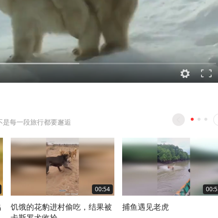
不是每一段旅行都要邂逅
00:54
00:5
鸪
饥饿的花豹进村偷吃，结果被
捕鱼遇见老虎
卡斯罗犬收拾