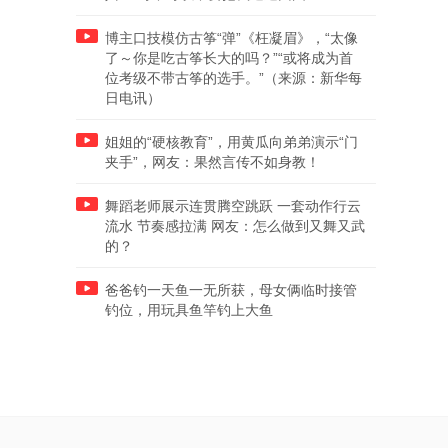
博主口技模仿古筝“弹”《枉凝眉》，“太像
了～你是吃古筝长大的吗？”“或将成为首
位考级不带古筝的选手。”（来源：新华每
日电讯）
姐姐的“硬核教育”，用黄瓜向弟弟演示“门
夹手”，网友：果然言传不如身教！
舞蹈老师展示连贯腾空跳跃 一套动作行云
流水 节奏感拉满 网友：怎么做到又舞又武
的？
爸爸钓一天鱼一无所获，母女俩临时接管
钓位，用玩具鱼竿钓上大鱼