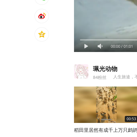
00:00
/
01:01
珮光动物
人生旅途，
84粉丝
00:53
稻田里居然有成千上万只鹧