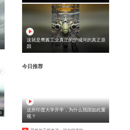
这就是鹰酱工业真正的护城河的真正原
因
今日推荐
这所印度大学开学，为什么我国如此重
3
03:09
00:54
视？
那道不到半米高的土坡，却是
雪豹进入牧场偷羊被当场捕
小狮子这辈子最难跨越的坎