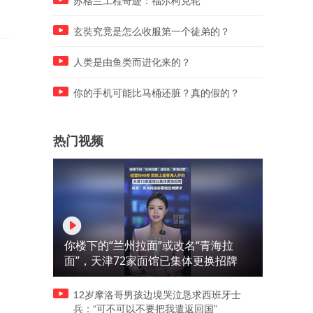
苏格兰工程奇迹：福尔柯克轮
玄奘究竟是怎么收服第一个徒弟的？
人类是由鱼类而进化来的？
你的手机可能比马桶还脏？真的假的？
热门视频
你楼下的“兰州拉面”或改名“青海拉
面”，天津72家面馆已集体更换招牌
12岁摩洛哥男孩边境哭泣恳求西班牙士
兵：“可不可以不要把我遣返回国”