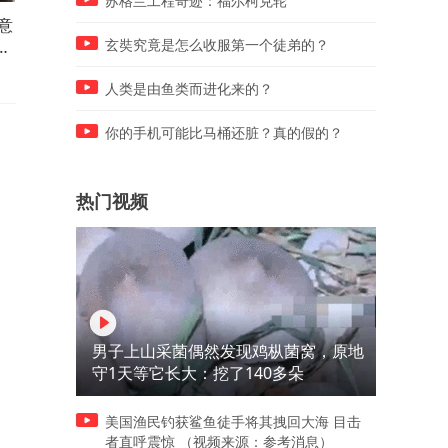
苏格兰工程奇迹：福尔柯克轮
意
我退休帮儿子带娃5年住院儿
婆婆将我坐月子钱给小叔子
变
子儿媳都没来病友女儿递来一
车我没闹转身取消月子中心
玄奘究竟是怎么收服第一个徒弟的？
碗粥
急了
人类是由鱼类而进化来的？
你的手机可能比马桶还脏？真的假的？
热门视频
男子上山采菌偶然发现鸡枞菌窝，原地
守1天等它长大：挖了140多朵
美国渔民钓获鲨鱼徒手将其拽回大海 目击
者直呼震惊 （视频来源：参考消息）