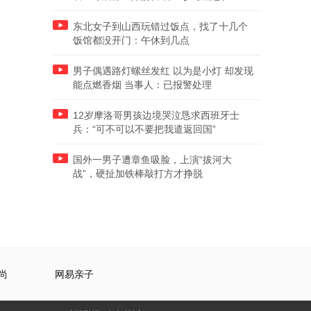
东北女子到山西玩错过饭点，找了十几个
饭馆都没开门：午休到几点
男子偶遇路灯螺丝发红 以为是小灯 却发现
能点燃香烟 当事人：已报警处理
12岁摩洛哥男孩边境哭泣恳求西班牙士
兵：“可不可以不要把我遣返回国”
国外一男子遭章鱼吸脸，上演“拔河大
战”，硬扯加铁棒敲打方才挣脱
尚
网易亲子