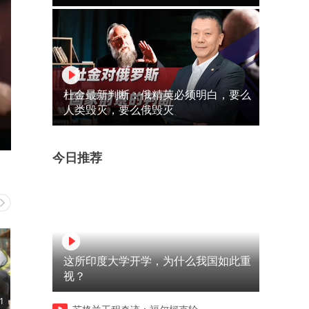
杜金最新判断：俄精英必须明白，要么
人类毁灭，要么俄毁灭
今日推荐
这所印度大学开学，为什么我国如此重
视？
1
14:38
15:14