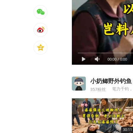
00:00
/
0:00
小奶鲫野外钓鱼
笔力千钧，
357粉丝
30:11