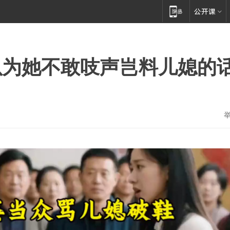
以为她不敢吱声岂料儿媳的