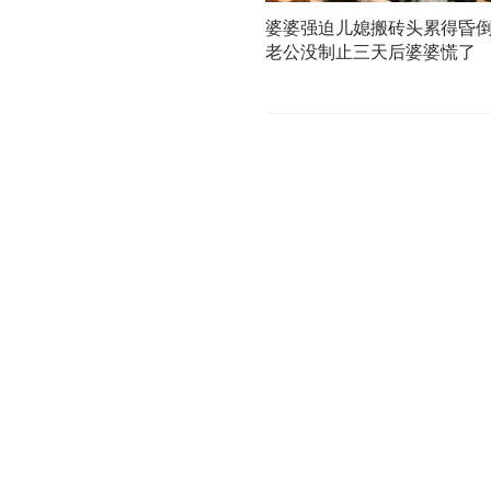
婆婆强迫儿媳搬砖头累得昏
老公没制止三天后婆婆慌了