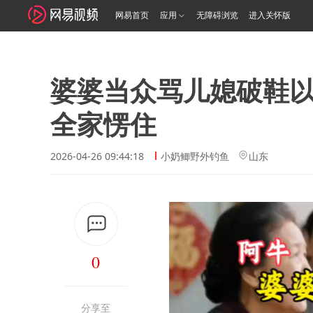
网易首页
应用
无障碍浏览
进入关怀版
婆婆当众骂儿媳破鞋
全家愣住
2026-04-26 09:44:18
小奶鲫野外钓鱼
山东
0
分享至