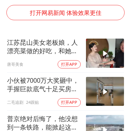
泰国一女公务员妆容引争议 本人回应
中国养老床位“三连降”
打开网易新闻 体验效果更佳
法国下周开始禁止未经同意的电话营销
多地要求领导干部带头休假
江苏昆山美女老板娘，人
女子利用漏洞0元薅走3000多件家电
漂亮菜做的好吃，和她小
贵州轮胎子公司获美国退税8136万
喝点
唐哥美食
打开APP
东方甄选被判赔偿江小白30万元
奋进开新局 实干挑大梁
小伙被7000万大奖砸中，
手握巨款底气十足买房不
问价！
二毛追剧
24跟贴
打开APP
普京绝对后悔了，他没想
到一条铁路，能掀起这么