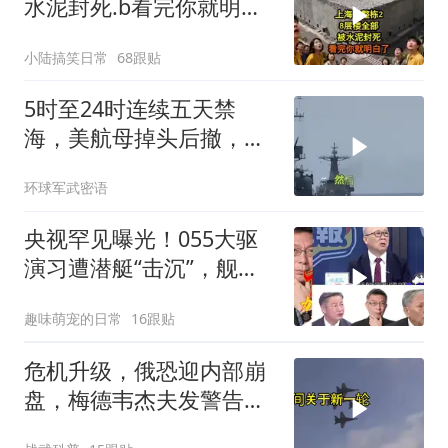
水泥封死.b看完你就明白
了..s
小陆搞笑日常
68跟贴
5时至24时连续五天禁
海，美航母掉头后撤，黄
岩岛大局已定
环球军武密语
央视罕见曝光！055大驱
演习遭潜艇“击沉”，舰长
直言：前出就是送死
趣味萌宠的日常
16跟贴
危机升级，俄恐迎内部崩
盘，梅德韦杰夫发警告，
克宫钱袋子见底