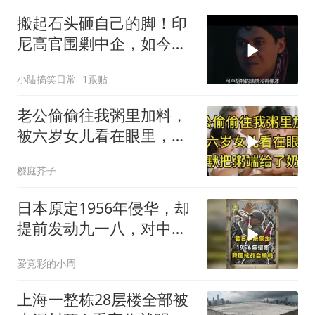
搬起石头砸自己的脚！印
尼高官围剿中企，如今烂
摊子没人收
小陆搞笑日常
1跟贴
老公偷偷往我粥里加料，
被六岁女儿看在眼里，默
默把粥端给了奶奶
樱庭芥子
日本原定1956年侵华，却
提前发动九一八，对中国
是福是祸？
爱竞彩的小周
上海一整栋28层楼全部被