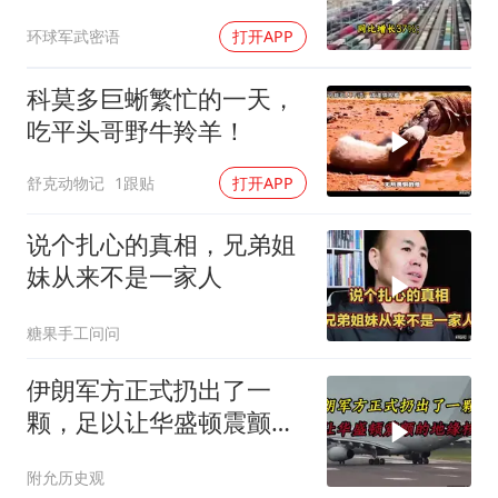
大的风浪，中亚格局彻底
环球军武密语
打开APP
改写
科莫多巨蜥繁忙的一天，
吃平头哥野牛羚羊！
舒克动物记
1跟贴
打开APP
说个扎心的真相，兄弟姐
妹从来不是一家人
糖果手工问问
伊朗军方正式扔出了一
颗，足以让华盛顿震颤的
地缘核弹
附允历史观