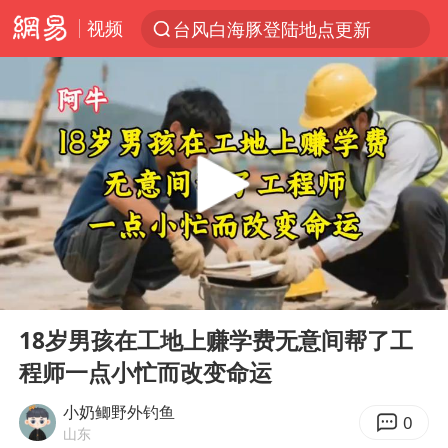
视频
台风白海豚登陆地点更新
以“新”破局 首发经济点亮城市消费活力
台风白海豚进入48小时警戒线
佛得角门将亮相智利俱乐部主场
中方回应是否在太平洋海底开采稀土
宇树科技发行价格150.80元/股
看守所辅警收受10万获刑1年
00:00
14:21
宇树科技王兴兴身家有望超200亿元
Play
Ent
full
五粮液渠道价一箱上涨近百元
18岁男孩在工地上赚学费无意间帮了工
程师一点小忙而改变命运
CIA被曝已秘密设立古巴工作组
U17国足1分钟轰2球
小奶鲫野外钓鱼
0
山东