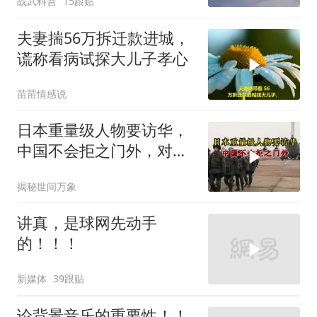
战武科普
15跟贴
夫妻揣56万拆迁款进城，
谎称看病试探大儿子孝心
苗苗情感说
日本重量级人物要访华，
中国不会拒之门外，对日
本公事公办就够了
揭秘世间万象
讲真，是球网先动手
的！！！
新媒体
39跟贴
论背景音乐的重要性！！