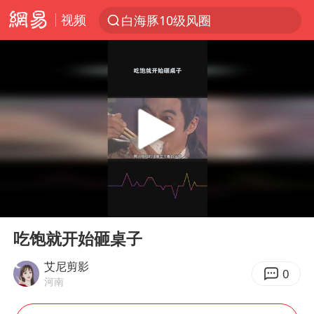
视频
白海豚10级风圈
上半年我国经营主体结构持续优化
上海全域长途客运班次全部停运
白海豚将给京津冀带来大暴雨
王传君 《披荆斩棘》
上海暴雨红色预警
国足U17与阿森纳决赛取消 并列冠军
00:00
00:25
王艺迪无缘横滨赛决赛
Play
Ent
full
于东来回应胖东来近25年老店年底关闭
吃饱就开始砸桌子
上门女婿出轨女邻居多年被判重婚罪
艾尼剪影
0
河南
女子发现前夫婚内与第三者育子