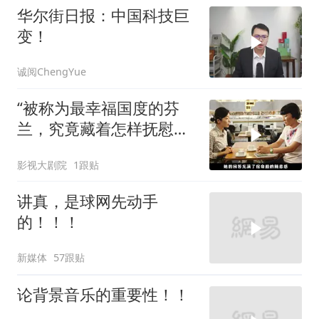
华尔街日报：中国科技巨
变！
诚阅ChengYue
“被称为最幸福国度的芬
兰，究竟藏着怎样抚慰人
心的烟火气
影视大剧院
1跟贴
讲真，是球网先动手
的！！！
新媒体
57跟贴
论背景音乐的重要性！！