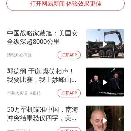
以军士兵把枪口对准中国记者
打开网易新闻 体验效果更佳
王艺迪2-4不敌张本美和止步4强
于东来直播和胖东来核心团队开会
中国战略家戴旭：美国安
2025年小学教师减少13.19万
全纵深超8000公里
《龙餐馆》 冲奖
情动则心痛就
打开APP
笔试第一被劝弃考涉事副校长被撤职
上海有出现龙卷潜势
郭德纲 于谦 爆笑相声！
奋力开创中国式现代化建设新局面
我要比赛，我上妙峰山干
嘛去？你去拜一拜冠军老
市井大实话
4跟贴
打开APP
祖庙
50万军机瞄准中国，南海
冲突结果恐仅四字，美防
长曾紧急下令