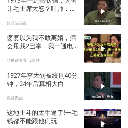
1973年一封告状信，为何
让毛主席大怒？叶帅：杀
一儆百！
娱乐喵喵说
婆婆以为我不敢离婚，酒
会甩我2巴掌，我一通电
话让婆家当场懵了
华庭讲美食
2跟贴
1927年李大钊被绞刑40分
钟，24年后真相大白
误落风尘
这地主斗的太牛逼了!一毛
钱都不能跟他们玩!