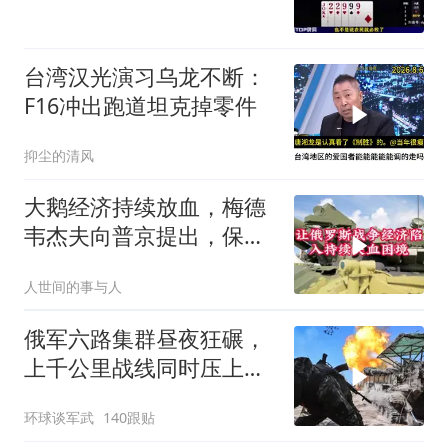
台湾汉光演习乌龙不断：
F16冲出跑道坦克掉零件
抑尘的清风
大鹅经济持续放血，梅德
韦杰夫向普京提出，保住
国家的唯一办法
人世间的事与人
俄军六路集群昼夜狂碾，
上千公里战线同时压上，
苏梅方向乌军精锐被成建
环球谈军武
140跟贴
制打残