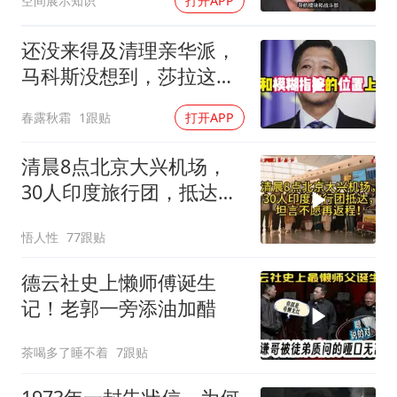
空间展示知识
打开APP
还没来得及清理亲华派，
马科斯没想到，莎拉这次
居然换了打法！
春露秋霜
1跟贴
打开APP
清晨8点北京大兴机场，
30人印度旅行团，抵达，
坦言不愿再返程！
悟人性
77跟贴
德云社史上懒师傅诞生
记！老郭一旁添油加醋
茶喝多了睡不着
7跟贴