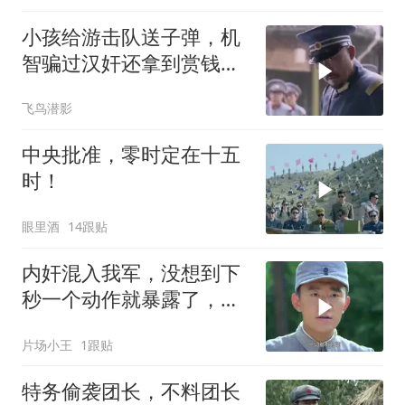
小孩给游击队送子弹，机
智骗过汉奸还拿到赏钱，
真是太聪明
飞鸟潜影
中央批准，零时定在十五
时！
眼里酒
14跟贴
内奸混入我军，没想到下
秒一个动作就暴露了，这
下有好戏了
片场小王
1跟贴
特务偷袭团长，不料团长