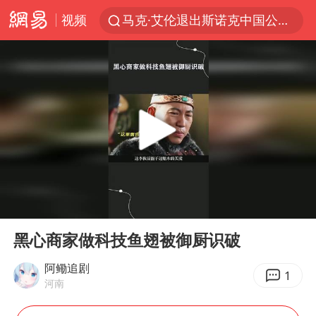
视频
马克·艾伦退出斯诺克中国公开赛
新疆优化调整景区内自驾服务费
央视新主播李秋莹孙亚鹏亮相
商场现钱学森巨幅海报 负责人回应
情侣平潭拍日出坠崖1死1伤
36岁男演员成景区NPC后人气爆棚
全民健身事业高质量发展
00:00
01:10
台当局重金为“台独”织“皇帝新衣”
Play
Ent
full
几元成本的AI广告导致千万市值蒸发
黑心商家做科技鱼翅被御厨识破
老挝国会主席赛宋蓬逝世
阿鳓追剧
1
河南
夏日经济乘“热”而上 消费市场向“新”而行