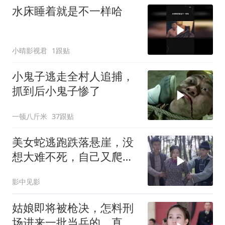
水床睡着就是不一样哈
小晴影视君
1跟贴
小鬼子逃走全村人追捕，
抓到后小鬼子惨了
一顿八斤米
37跟贴
美女蛇逃跑跌落悬崖，没
想大难不死，自己又爬了
上来
影中见影
姑娘即将被枪决，怎料刑
场进来一批当兵的，直接