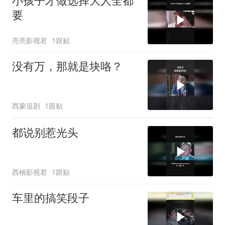
小孩子才做选择大人全都
要
亮亮影视君
1跟贴
没有万，那就是块咯？
西蒙追剧
1跟贴
都说别惹光头
西柚影视君
1跟贴
车里的搞笑段子