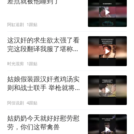
差点就被他睡到了
阿缸追剧
1跟贴
这汉奸的求生欲太强了看
完这段翻译我服了堪称翻
译界天花板
时光混剪
1跟贴
姑娘假装跟汉奸煮鸡汤实
则和战士联手 举枪就将汉
奸控制住了
阿佳说剧
4跟贴
姑奶奶今天就好好慰劳慰
劳，你们这帮禽兽