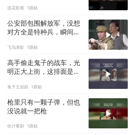
连花影视
1跟贴
公安部包围解放军，没想
对方全是特种兵，瞬间拿
下对方
飞鸟潜影
1跟贴
高手偷走鬼子的战车，光
明正大上街，这排面是真
的大啊
兔子王追剧
1跟贴
枪里只有一颗子弹，但也
没说就一把枪
伙计看剧
1跟贴