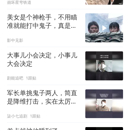
崩坏星穹铁道
美女是个神枪手，不用瞄
准就能打中鬼子，真是奇
才
影中见影
大事儿小会决定，小事儿
大会决定
剧能追吧
1跟贴
军长单挑鬼子两人，简直
是降维打击，实在太厉害
了
柒小七追剧
1跟贴