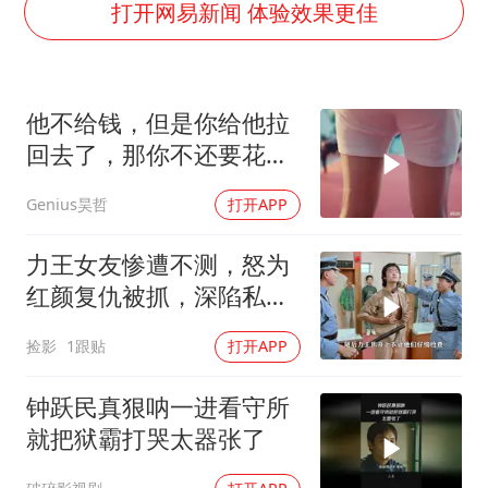
白海豚将正面袭击贯穿浙江
打开网易新闻 体验效果更佳
酒店回应车内过夜被收150元
黄金牛市回来了吗
他不给钱，但是你给他拉
酒店花洒现排泄物住客索赔遭拒
回去了，那你不还要花油
杭州全市有序停课
费吗？
Genius昊哲
打开APP
乐享全民健身 共筑健康中国
力王女友惨遭不测，怒为
红颜复仇被抓，深陷私人
监狱困境
捡影
1跟贴
打开APP
钟跃民真狠呐一进看守所
就把狱霸打哭太器张了