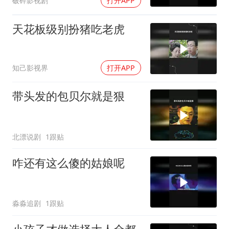
破碎影视剧
打开APP
天花板级别扮猪吃老虎
知己影视界
打开APP
带头发的包贝尔就是狠
北漂说剧
1跟贴
咋还有这么傻的姑娘呢
淼淼追剧
1跟贴