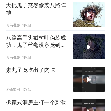
大批鬼子突然偷袭八路阵
地
飞鸟潜影
1跟贴
八路高手头戴树叶伪装成
功，鬼子丝毫没察觉到，
鬼子要惨了
飞鸟潜影
1跟贴
素丸子竟吃出了肉味
阿鳓追剧
1跟贴
拆家式洞房主打一个刺激