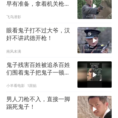
早有准备，拿着机关枪躲
草席后面
飞鸟潜影
眼看鬼子打不过大爷，汉
奸不讲武德开枪！
南风未满
鬼子残害百姓被追杀百姓
们围着鬼子把鬼子一顿暴
揍
小羊看电影
1跟贴
男人刀枪不入，直接一脚
踢死鬼子！