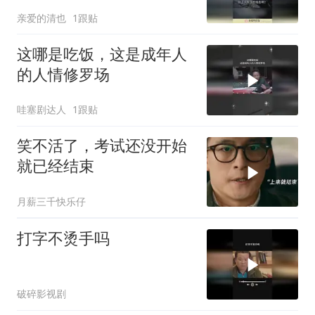
亲爱的清也
1跟贴
这哪是吃饭，这是成年人
的人情修罗场
哇塞剧达人
1跟贴
笑不活了，考试还没开始
就已经结束
月薪三千快乐仔
打字不烫手吗
破碎影视剧