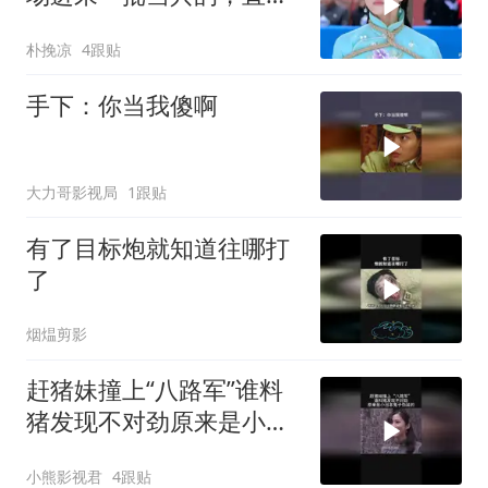
包围警察！
朴挽凉
4跟贴
手下：你当我傻啊
大力哥影视局
1跟贴
有了目标炮就知道往哪打
了
烟煴剪影
赶猪妹撞上“八路军”谁料
猪发现不对劲原来是小日
本鬼子伪装的
小熊影视君
4跟贴