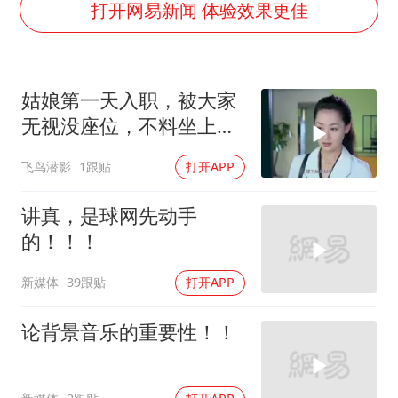
台州《告全体市民书》：非必要不外出
打开网易新闻 体验效果更佳
胡彦斌获《歌手2026》歌王
宇树王兴兴被问了360多个问题
姑娘第一天入职，被大家
微信新功能：你可以“撤回”你的撤回
无视没座位，不料坐上特
视频丨森林温泉、油菜花海、丹崖碧水……解锁各地夏日限定体验
殊位置
飞鸟潜影
1跟贴
打开APP
四川宜宾地震网友称睡觉被摇醒
夯实基础开新局
讲真，是球网先动手
的！！！
新媒体
39跟贴
打开APP
论背景音乐的重要性！！