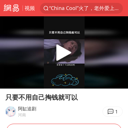
视频
“China Cool”火了，老外爱上中国避暑游
泰国初中生饮弹自尽前开了26枪
云南一地村民过火把节意外灼伤16人
浙江海事局启动Ⅰ级防台应急响应
美国7月非农就业人数意外减少2.3万人
用AI造出新病毒意味着什么
预计“白海豚”明晚将在浙江舟山到福建福鼎一带沿海登陆
00:00
00:31
美股创4月份以来最大单周涨幅
Play
Ent
full
女子被狗舔脚确诊三级暴露 医生回应
只要不用自己掏钱就可以
泰国校园枪击事件已致8死30余伤
阿缸追剧
1
河南
光伏八巨头签署“不低于成本价”倡议