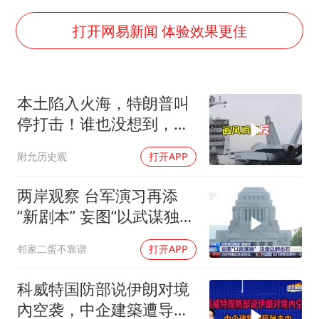
光伏八巨头签署“不低于成本价”倡议
泰国校园枪击事件已致8死30余伤
打开网易新闻 体验效果更佳
浙江台州：市民非必要不外出
福建省泉州市委书记张毅恭接受纪律审查和监察调查
本土陷入火海，特朗普叫
“中国蔬菜之乡”最高温达41.8℃
停打击！谁也没想到，中
2名小孩玩手机低头幅度近乎折叠
方已完成南海布局
附允历史观
打开APP
美参院通过一项对俄能源领域制裁法案
夯实基础开新局
两岸观察 台军演习再添
“新剧本” 妄图“以武谋独”
注定
邻家二蛋不靠谱
打开APP
科威特国防部说伊朗对境
內空袭，中企建築遭导弹