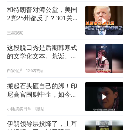
和特朗普对簿公堂，美国
2党25州都反了？301关税
自己人都看不下去
王墨观察
这段脱口秀是后期韩寒式
的文学化文本。荒诞、激
愤又温暖
白宸侃片
1262跟贴
搬起石头砸自己的脚！印
尼高官围剿中企，如今烂
摊子没人收
小陆搞笑日常
1跟贴
伊朗领导层投降了，土耳