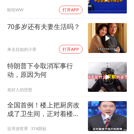
击中｜介文汲.谢寒冰.张
蛙哇WW
打开APP
延廷｜辣晚报20260806
70多岁还有夫妻生活吗？
来去自如的小章
打开APP
特朗普下令取消军事行
动，原因为何
老好人的愤怒
全国首例！楼上把厨房改
成了卫生间，正对着楼下
的厨房。你怎么
逗哥游世界
374跟贴