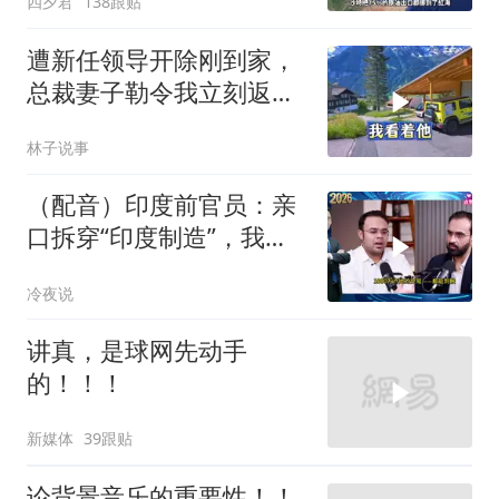
四夕君
138跟贴
遭新任领导开除刚到家，
总裁妻子勒令我立刻返
岗，我直言她无权命令我
林子说事
（配音）印度前官员：亲
口拆穿“印度制造”，我们
只有组装能力，算不上真
冷夜说
正的工业制造
讲真，是球网先动手
的！！！
新媒体
39跟贴
论背景音乐的重要性！！