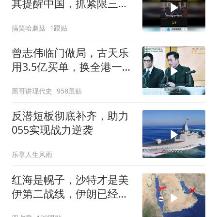
其提醒中国，抓紧限三国
结盟！
搞笑哈蘑菇
1跟贴
曾志伟临门做局，古天乐
用3.5亿买单，换全港一声
佩服！
黑哥讲现代史
958跟贴
反潜短板彻底补齐，助力
055实现战力逆袭
乐享人生风雨
红海是幌子，沙特才是美
伊第二战线，伊朗已经输
了？