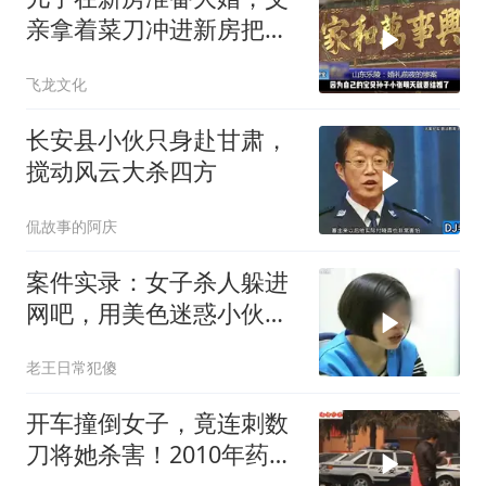
亲拿着菜刀冲进新房把儿
子活活砍死！
飞龙文化
长安县小伙只身赴甘肃，
搅动风云大杀四方
侃故事的阿庆
案件实录：女子杀人躲进
网吧，用美色迷惑小伙，
让其帮忙抛尸
老王日常犯傻
开车撞倒女子，竟连刺数
刀将她杀害！2010年药家
鑫案