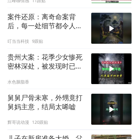
江峰聊情感
11跟贴
案件还原：离奇命案背
后，每一处细节都令人脊
背发凉
叮当当科技
9跟贴
贵州大案：花季少女惨死
密林深处，被发现时已成
为一堆白骨！
水色胭脂香
舅舅尸骨未寒，外甥竟打
舅妈主意，结局太唏嘘
辉哥说动漫
120跟贴
儿子在新房准备大婚，父