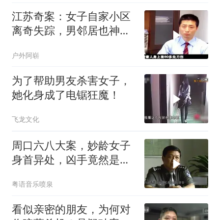
江苏奇案：女子自家小区
离奇失踪，男邻居也神秘
消失
户外阿崭
为了帮助男友杀害女子，
她化身成了电锯狂魔！
飞龙文化
周口六八大案，妙龄女子
身首异处，凶手竟然是以
前的同桌，犯罪片
粤语音乐喷泉
看似亲密的朋友，为何对