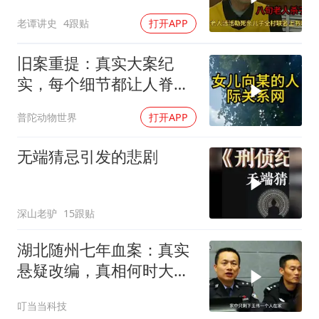
轻判，得知缘由警察心疼
老谭讲史
4跟贴
打开APP
落泪
旧案重提：真实大案纪
实，每个细节都让人脊背
发凉
普陀动物世界
打开APP
无端猜忌引发的悲剧
深山老驴
15跟贴
湖北随州七年血案：真实
悬疑改编，真相何时大
白？
叮当当科技