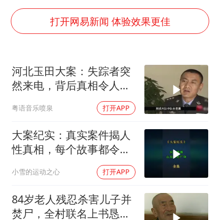
WTT横滨冠军赛女单四强国乒占三席
谢霆锋演唱会隔空祝王菲生日快乐
打开网易新闻 体验效果更佳
构建更高水平的全民健身公共服务体系
河北玉田大案：失踪者突
然来电，背后真相令人震
惊
粤语音乐喷泉
打开APP
大案纪实：真实案件揭人
性真相，每个故事都令人
震撼
小雪的运动之心
打开APP
84岁老人残忍杀害儿子并
焚尸，全村联名上书恳求