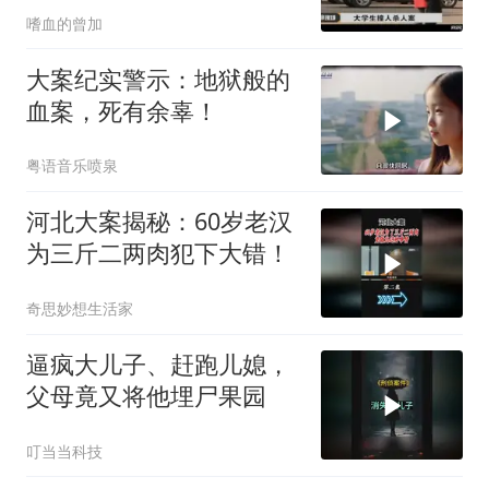
嗜血的曾加
大案纪实警示：地狱般的
血案，死有余辜！
粤语音乐喷泉
河北大案揭秘：60岁老汉
为三斤二两肉犯下大错！
奇思妙想生活家
逼疯大儿子、赶跑儿媳，
父母竟又将他埋尸果园
叮当当科技