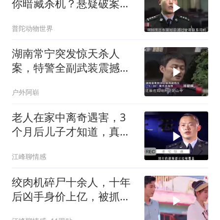
你暗藏杀机？悬疑破案揭
秘
普陀动物世界
湖南常宁突发惊天杀人
案，特警全副武装震撼全
城
户外阿崭
老人在家中离奇遇害，3
个月后儿子才知道，真相
令人难以置信
江峰聊情感
绞肉机碎尸十余人，十年
后凶手身价上亿，被抓后
判决让人解气