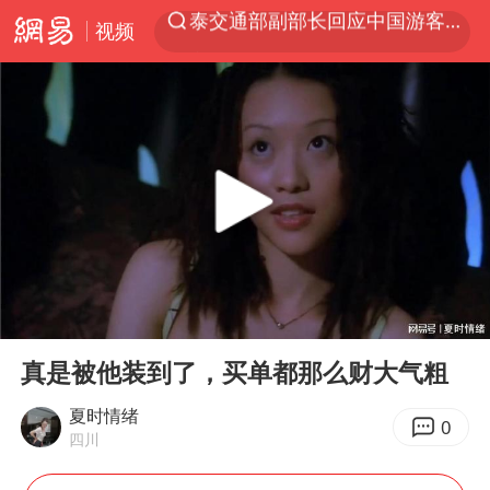
视频
夜幕落下 运动上场
1岁宝宝碰坏纸巾盒 宝妈被索赔924元
台风白海豚环流面积近似13个浙江
Meta被判支付5.67亿美元
台风白海豚逼近 暴雨大暴雨来袭
47岁妈妈突然产女 26岁女儿：很震惊
OpenAI为免费用户升级GPT-5.6 Luna
00:00
00:49
日本广岛民众举行游行反对政府行径
Play
Ent
full
实探山东最热的“中国蔬菜之乡”
真是被他装到了，买单都那么财大气粗
女子开一天一夜空调后二氧化碳中毒
夏时情绪
0
四川
台风白海豚最新路径研判来了