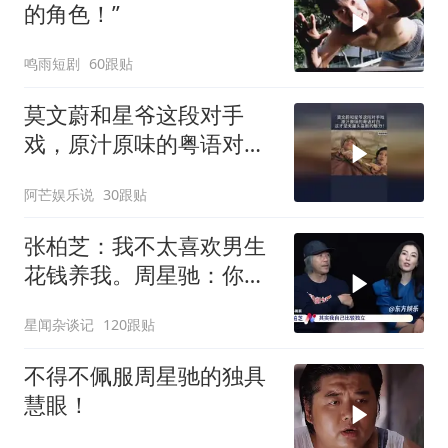
的角色！”
鸣雨短剧
60跟贴
莫文蔚和星爷这段对手
戏，原汁原味的粤语对
白，这才是无厘头喜剧的
阿芒娱乐说
30跟贴
魅力！
张柏芝：我不太喜欢男生
花钱养我。周星驰：你不
早说
星闻杂谈记
120跟贴
不得不佩服周星驰的独具
慧眼！