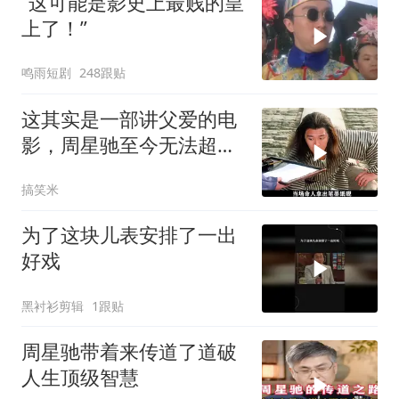
“这可能是影史上最贱的皇
上了！”
鸣雨短剧
248跟贴
这其实是一部讲父爱的电
影，周星驰至今无法超越
的喜剧经典
搞笑米
为了这块儿表安排了一出
好戏
黑衬衫剪辑
1跟贴
周星驰带着来传道了道破
人生顶级智慧