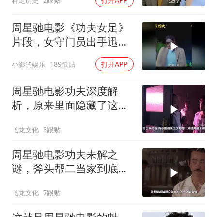
料定历史
2跟贴
打开APP
周星驰电影《功夫女足》
片段，女守门员出手迅
猛，一次比一次搞笑
小影的娱乐
189跟贴
打开APP
周星驰电影功夫深度解
析，原来里面隐藏了这么
多细节？
飞龙文化
3跟贴
周星驰电影功夫未解之
谜，斧头帮二当家到底是
被谁干飞的？
飞龙文化
7跟贴