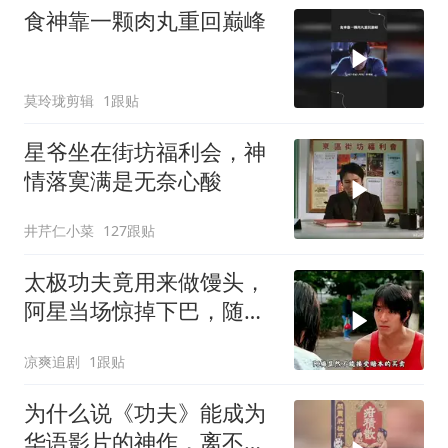
食神靠一颗肉丸重回巅峰
莫玲珑剪辑
1跟贴
星爷坐在街坊福利会，神
情落寞满是无奈心酸
井芹仁小菜
127跟贴
太极功夫竟用来做馒头，
阿星当场惊掉下巴，随后
高歌一曲
凉爽追剧
1跟贴
为什么说《功夫》能成为
华语影片的神作，离不开