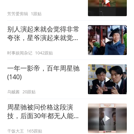
芳芳爱剪辑
1跟贴
别人演起来就会觉得非常
夸张，星爷演起来就觉得
特别自然
时事娱闻杂记
1042跟贴
一年一影帝，百年周星驰
(140)
乌贼酱
20跟贴
周星驰被问价格这段演
技，后面30年都无人能
及，天才型演员
干饭大王
165跟贴