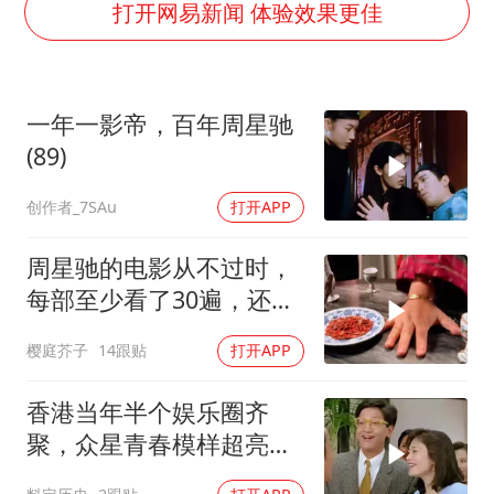
船舶避风项目停工 多地全力防台风
打开网易新闻 体验效果更佳
粉笔发布“自曝式”公开信
现代版摸金校尉落网查获400多枚古币
一年一影帝，百年周星驰
哈尔滨暴雨饭店门挡积水
(89)
服务实体经济 财政金融打出组合拳
创作者_7SAu
打开APP
男子结婚8年发现3个女儿均非亲生
奋进开新局 实干挑大梁
周星驰的电影从不过时，
每部至少看了30遍，还是
很喜欢看
樱庭芥子
14跟贴
打开APP
香港当年半个娱乐圈齐
聚，众星青春模样超亮
眼，星爷现身瞬间惊艳