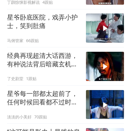
丁鸊惊悚影视解说
4跟贴
星爷卧底医院，戏弄小护
士，笑到肚痛
马俐管家
66跟贴
经典再现超清大话西游，
有种说法背后暗藏玄机，
月光宝盒故事深度解读
了史剧堂
1跟贴
星爷每一部都太超前了，
任何时候回看都不过时，
后劲十足
淡淡的小美好
70跟贴