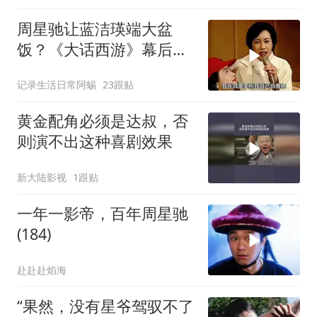
周星驰让蓝洁瑛端大盆
饭？《大话西游》幕后故
事揭秘
记录生活日常阿蜴
23跟贴
黄金配角必须是达叔，否
则演不出这种喜剧效果
新大陆影视
1跟贴
一年一影帝，百年周星驰
(184)
赴赴赴焰海
“果然，没有星爷驾驭不了