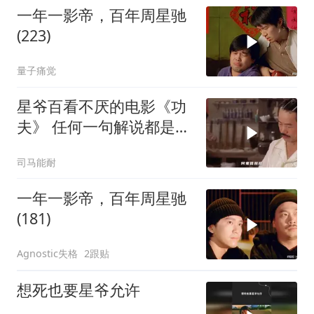
一年一影帝，百年周星驰
(223)
量子痛觉
星爷百看不厌的电影《功
夫》 任何一句解说都是对
电影的亵渎
司马能耐
一年一影帝，百年周星驰
(181)
Agnostic失格
2跟贴
想死也要星爷允许