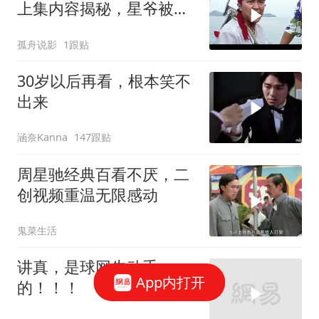
上集内容揭秘，星爷被黑
老大扔进大海
孤舟说影
1跟贴
30岁以后再看，根本笑不
出来
涵奈Kanna
147跟贴
周星驰经典百看不厌，二
创视频重温无限感动
鬼菜生活
讲真，是球网先动手
App内打开
的！！！