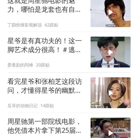
这就是周星驰电影的魅
力，哪怕是龙套也有自己
的高光时刻！
丁鸊惊悚影视解说
62跟贴
星爷是有真功夫的！这一
脚艺术成分很高！＃逃学
威龙
爱看剧的阿峰
20跟贴
看完星爷和张柏芝这段访
问，才懂得星爷的幽默真
是无处不在
瓜哥的动物日记
14跟贴
周星驰第一部院线电影，
他凭借本片拿下第25届金