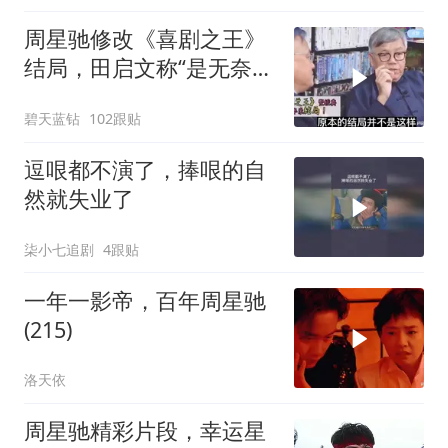
周星驰修改《喜剧之王》
结局，田启文称“是无奈之
举”！
碧天蓝钻
102跟贴
逗哏都不演了，捧哏的自
然就失业了
柒小七追剧
4跟贴
一年一影帝，百年周星驰
(215)
洛天依
周星驰精彩片段，幸运星