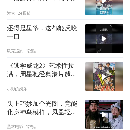
周星驰的坚守？
淆太
24跟贴
还得是星爷，这都能反咬
一口
欧克追剧
1跟贴
《逃学威龙2》艺术性拉
满，周星驰经典港片越品
越有味
小影的娱乐
头上巧妙加个光圈，竟能
化身神鸟模样，凤凰轻松
打造而成
墨林电影
1跟贴