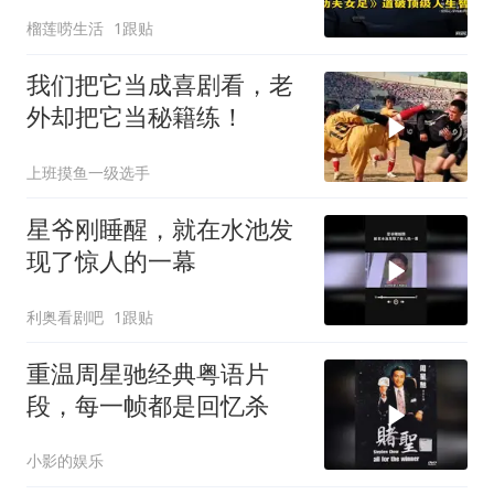
榴莲唠生活
1跟贴
我们把它当成喜剧看，老
外却把它当秘籍练！
上班摸鱼一级选手
星爷刚睡醒，就在水池发
现了惊人的一幕
利奥看剧吧
1跟贴
重温周星驰经典粤语片
段，每一帧都是回忆杀
小影的娱乐