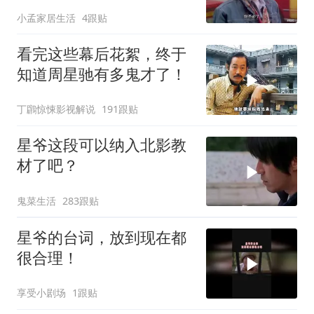
马奖最佳男配角
小孟家居生活
4跟贴
看完这些幕后花絮，终于
知道周星驰有多鬼才了！
丁鸊惊悚影视解说
191跟贴
星爷这段可以纳入北影教
材了吧？
鬼菜生活
283跟贴
星爷的台词，放到现在都
很合理！
享受小剧场
1跟贴