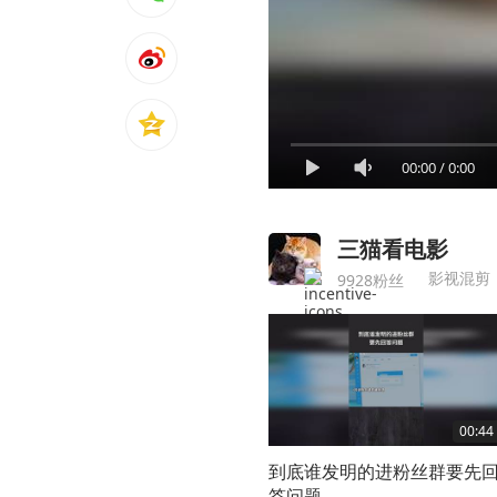
00:00
/
0:00
三猫看电影
影视混剪
9928粉丝
00:44
到底谁发明的进粉丝群要先
答问题