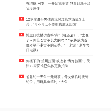
有瑕疵 网友：一开始我没笑 但看到洗手盆
我没绷住
12岁摩洛哥男孩边境哭泣恳求西班牙士
兵：“可不可以不要把我遣返回国”
博主口技模仿古筝“弹”《枉凝眉》，“太像
了～你是吃古筝长大的吗？”“或将成为首
位考级不带古筝的选手。”（来源：新华每
日电讯）
你楼下的“兰州拉面”或改名“青海拉面”，天
津72家面馆已集体更换招牌
爸爸钓一天鱼一无所获，母女俩临时接管
钓位，用玩具鱼竿钓上大鱼