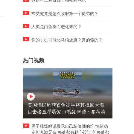
苏格兰工程奇迹：福尔柯克轮
玄奘究竟是怎么收服第一个徒弟的？
人类是由鱼类而进化来的？
你的手机可能比马桶还脏？真的假的？
热门视频
美国渔民钓获鲨鱼徒手将其拽回大海
目击者直呼震惊 （视频来源：参考消
息）
男子现场解说展示自己装修踩的坑 情绪稳
定但充满无奈 每处都有精心设计 但每处都