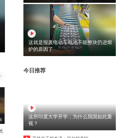
这就是报废电动车电池不能整块扔进熔
炉的原因了
今日推荐
这所印度大学开学，为什么我国如此重
6
02:11
02:37
视？
长
这老两口子太有意思了
一个出尔反尔的小人，学习
好危害越大