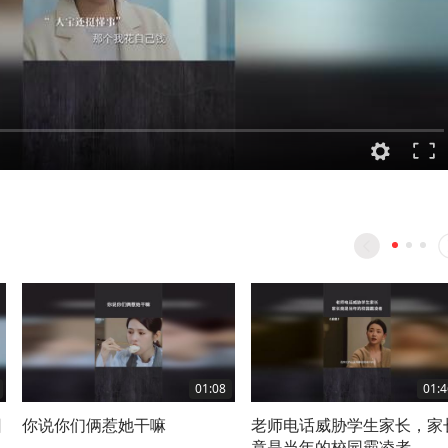
01:08
01:4
回
你说你们俩惹她干嘛
老师电话威胁学生家长，家
竟是当年的校园霸凌者