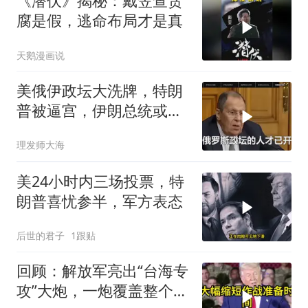
《潜伏》揭秘：戴笠查贪
腐是假，逃命布局才是真
天鹅漫画说
美俄伊政坛大洗牌，特朗
普被逼宫，伊朗总统或下
台，普京有麻烦了
理发师大海
美24小时内三场投票，特
朗普喜忧参半，军方表态
后世的君子
1跟贴
回顾：解放军亮出“台海专
攻”大炮，一炮覆盖整个海