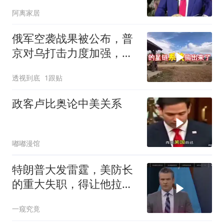
峡，有人该睡不着了
阿离家居
俄军空袭战果被公布，普
京对乌打击力度加强，泽
连斯基难有作为
透视到底
1跟贴
政客卢比奥论中美关系
嘟嘟漫馆
特朗普大发雷霆，美防长
的重大失职，得让他拉下
脸去求内塔尼亚胡
一窥究竟