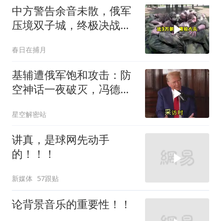
中方警告余音未散，俄军
压境双子城，终极决战开
打，俄向亚洲借兵
春日在捕月
基辅遭俄军饱和攻击：防
空神话一夜破灭，冯德莱
恩怒了，欧洲的钱却救不
星空解密站
了急
讲真，是球网先动手
的！！！
新媒体
57跟贴
论背景音乐的重要性！！