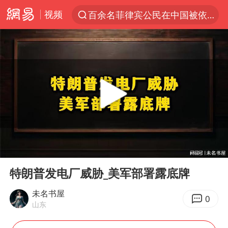
视频
百余名菲律宾公民在中国被依法处理
7月份居民消费价格指数保持温和上涨
中使馆：重大涉诈逃犯檀某落网
台湾不是国家不存在“国格”
独闯南太行失联14天的女子已找到
哥伦比亚强震已致超20人死亡
白海豚突然大拐弯 走出罕见路线
00:00
07:15
男子攒206小时加班调休被拒获赔1.6万
Play
Ent
full
哥伦比亚发生7.5级地震
特朗普发电厂威胁_美军部署露底牌
伊朗最高领袖将任命数名高级指挥官
未名书屋
0
山东
国内发现多起“Sorry”勒索病毒攻击