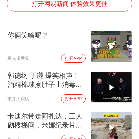
我国民营企业创新动能持续增强
打开网易新闻 体验效果更佳
高铁双人座被免票儿童挤成3人座
公安部通报：抓获犯罪嫌疑人8200余名
你俩笑啥呢？
易烊千玺金鸡百花双料影帝
中方：奉劝美方解除对古巴制裁封锁
星光乐世界
打开APP
“老戏骨”秦焰去世
广岛长崎的昨天未必不会是日本的明天
郭德纲 于谦 爆笑相声！
真理之光，何以能照亮复兴之路？
酒精棉球擦肚子上消毒，
拿云南白药擦刀，是不是
市井大实话
打开APP
擦反了？
卡迪尔带走阿扎达，工人
砌楼梯间，米娜纪录片
3522