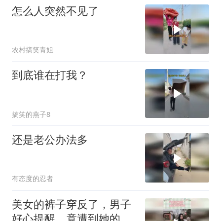
怎么人突然不见了
农村搞笑青姐
到底谁在打我？
搞笑的燕子8
还是老公办法多
有态度的忍者
美女的裤子穿反了，男子
好心提醒，竟遭到她的暴