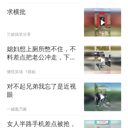
求横批
兰妮搞笑分享
媳妇想上厕所憋不住，不
料差点把老公冲走，下幕
老公直接震惊了
懂忧笑场
1跟贴
对不起兄弟我忘了是近视
眼
一罐蠢乃酱
女人半路手机差点被抢，