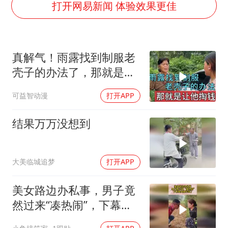
酒店回应车内过夜被收150元
打开网易新闻 体验效果更佳
商场现钱学森巨幅海报 负责人回应
杭州全市有序停课
真解气！雨露找到制服老
36岁男演员成景区NPC后人气爆棚
壳子的办法了，那就是让
“不怕六爷挂得多 就怕六爷挂一颗”
他掏钱！
可益智动漫
打开APP
全民健身事业高质量发展
梁家辉百花奖演讲落泪
结果万万没想到
乐享全民健身 共筑健康中国
大美临城追梦
打开APP
美女路边办私事，男子竟
然过来“凑热闹”，下幕美
女操作亮了