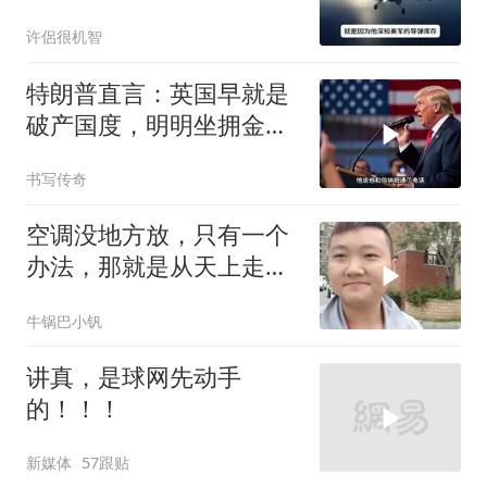
你们都在骗我
许侶很机智
特朗普直言：英国早就是
破产国度，明明坐拥金
山，却偏偏无动于衷
书写传奇
空调没地方放，只有一个
办法，那就是从天上走，
老师傅一招拿下
牛锅巴小钒
讲真，是球网先动手
的！！！
新媒体
57跟贴