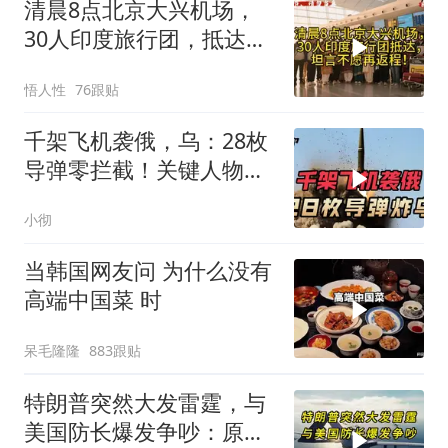
清晨8点北京大兴机场，
30人印度旅行团，抵达，
坦言不愿再返程！
悟人性
76跟贴
千架飞机袭俄，乌：28枚
导弹零拦截！关键人物被
杀，普京2动作
小彻
当韩国网友问 为什么没有
高端中国菜 时
呆毛隆隆
883跟贴
特朗普突然大发雷霆，与
美国防长爆发争吵：原来