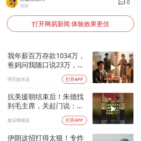
《龙餐馆》 冲奖
0
湖南
武契奇会见泽连斯基有何意图
打开网易新闻 体验效果更佳
“伊斯兰版北约”出现
伯克希尔净买入约200亿美元股票
以军士兵把枪口对准中国记者
我年薪百万存款1034万，
构建更高水平的全民健身公共服务体系
爸妈问我随口说23万，结
果哥哥一家找上门
阿芒娱乐说
打开APP
抗美援朝结束后！朱德找
到毛主席，关起门说：我
们该清理门户了
娱乐喵喵说
打开APP
伊朗这招打得太狠！专炸