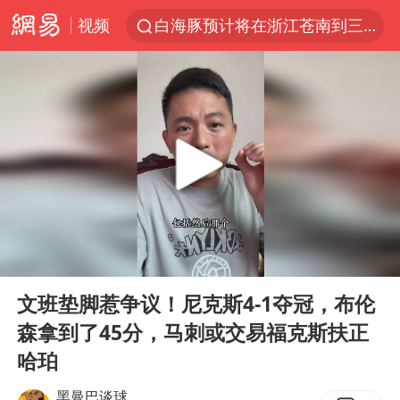
视频
白海豚预计将在浙江苍南到三门一带登陆
今日15时起福州地铁高架区段停运
国足U17与阿森纳决赛取消 并列冠军
王艺迪2-4不敌张本美和止步4强
上海有出现龙卷潜势
白海豚5次眼壁置换
王艺迪无缘横滨赛决赛
00:00
01:46
2025年小学教师减少13.19万
Play
Ent
full
《披荆斩棘》阵容官宣
文班垫脚惹争议！尼克斯4-1夺冠，布伦
森拿到了45分，马刺或交易福克斯扶正
白海豚或提早3小时登陆
哈珀
上海大部迎大暴雨
黑曼巴谈球