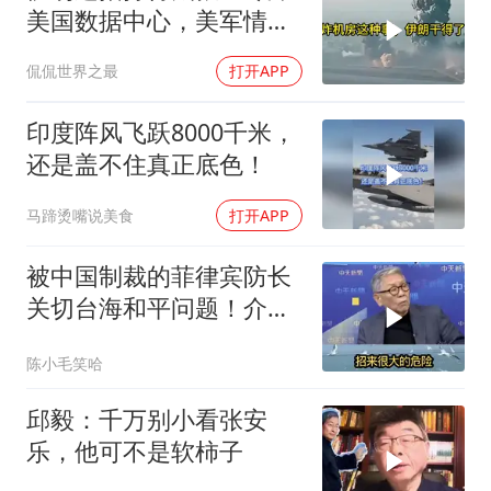
美国数据中心，美军情报
系统直接瘫痪，比封海峡
侃侃世界之最
打开APP
还致命
印度阵风飞跃8000千米，
还是盖不住真正底色！
马蹄烫嘴说美食
打开APP
被中国制裁的菲律宾防长
关切台海和平问题！介文
汲：手伸的太长了
陈小毛笑哈
邱毅：千万别小看张安
乐，他可不是软柿子