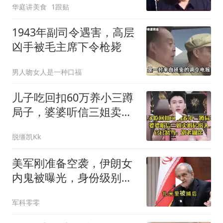
华庭讲美食
1跟贴
1943年副司令遇害，高层
凶手被毛主席下令枪毙
男人吻女人是一种口福
儿子吃回扣60万养小三蹲
局子，婆婆听信三姐卖婚
房捞人，官官怒骂
脱缰凯Kk
美军刚准备空袭，伊朗女
内鬼被曝光，身份级别很
意外
军科零零