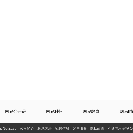
网易公开课
网易科技
网易教育
网易时
t NetEase
|
公司简介
|
联系方法
|
招聘信息
|
客户服务
|
隐私政策
|
不良信息举报 Comp