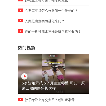
苏格兰工程奇迹：福尔柯克轮
玄奘究竟是怎么收服第一个徒弟的？
人类是由鱼类而进化来的？
你的手机可能比马桶还脏？真的假的？
热门视频
5岁姐姐示范 5个月宝宝秒懂 网友：原
来二胎的快乐长这样
孙子考取上海交大爷爷感谢亲家母