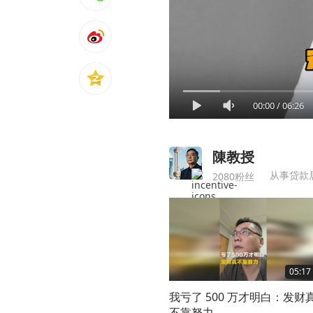
00:00
/
06:26
陳教授
从事贷款
2080粉丝
05:17
我亏了 500 万才明白：发财
不靠努力