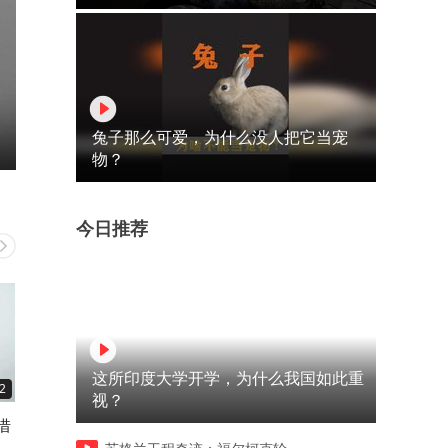
兔子那么可爱，为什么没人把它当宠
物？
今日推荐
这所印度大学开学，为什么我国如此重
2
05:47
03:01
视？
借
AI太逆天了，普通人再不学的
如果有一天，你忽然没有任
话，真的要被淘汰了
负债了