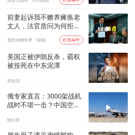
体娱大聪明
1010跟贴
打开APP
前妻起诉我不赡养瘫痪老
丈人，法官质问为何拒不
履行赡养义务
普陀动物世界
1跟贴
打开APP
美国正被伊朗反杀，霸权
被按死在中东泥潭
胡侃侃
俄专家直言：3000架战机
战时不堪一击？中国空军
已非纸老虎
映往昔