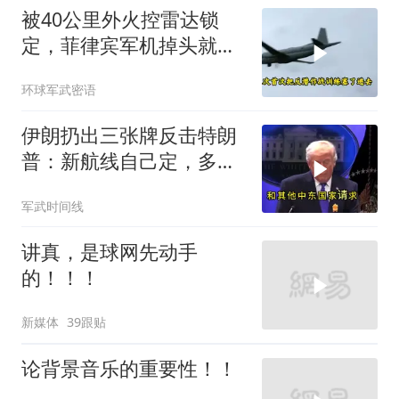
被40公里外火控雷达锁
定，菲律宾军机掉头就
跑，欧盟1500万也救不了
环球军武密语
场
伊朗扔出三张牌反击特朗
普：新航线自己定，多国
保证不参战，海峡不回战
军武时间线
前状态
讲真，是球网先动手
的！！！
新媒体
39跟贴
论背景音乐的重要性！！