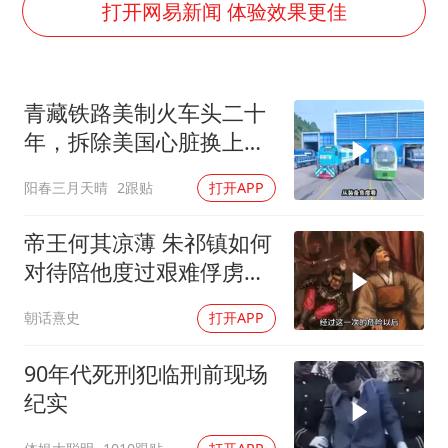
台风白海豚影响中国已成定局
打开网易新闻 体验效果更佳
外交部发言人就广岛核爆81周年等答记者问
贵州轮胎子公司获美国退税8136万
青藏铁路美制火车头二十
吉林一“温度计大楼”读数爆表
年，拆除美国心脏换上绿
多地要求领导干部带头休假
色电力
阳春三月天晴
2跟贴
打开APP
80后女柜员逆袭成4200亿银行副行长
女子利用漏洞0元薅走3000多件家电
帝王何其凉薄 朱祁镇如何
奋进开新局 实干挑大梁
对待陪他度过艰难俘虏生
涯的袁彬
朝话熹史
打开APP
90年代死刑犯临刑前现场
纪实