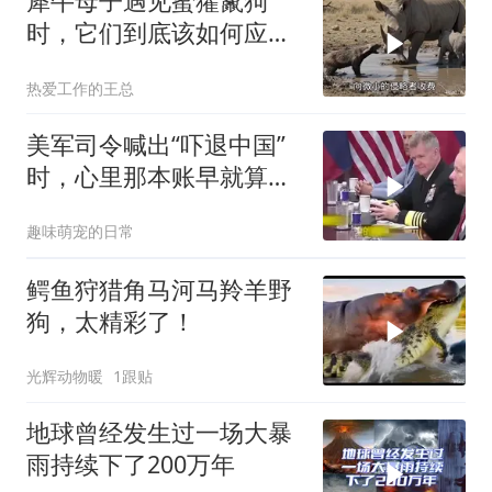
犀牛母子遇见蜜獾鬣狗
时，它们到底该如何应
对？
热爱工作的王总
美军司令喊出“吓退中国”
时，心里那本账早就算清
楚了
趣味萌宠的日常
鳄鱼狩猎角马河马羚羊野
狗，太精彩了！
光辉动物暖
1跟贴
地球曾经发生过一场大暴
雨持续下了200万年