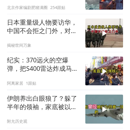
北京作家编剧肥猪满圈
254跟贴
日本重量级人物要访华，
中国不会拒之门外，对日
本公事公办就够了
揭秘世间万象
纪实：370远火的空爆
弹，把S400雷达炸成马蜂
窝，靶标惨状让台军急眼
阿离家居
1跟贴
了
伊朗养出白眼狼了？躲了
半年的领袖，家底被以色
列摸得一干二净
附允历史观