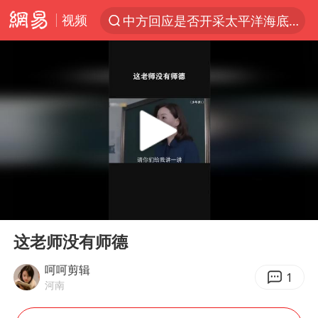
视频
中方回应是否开采太平洋海底稀土资源
以“新”破局 首发经济点亮城市消费活力
台风白海豚进入48小时警戒线
佛得角门将亮相智利俱乐部主场
看守所辅警收受10万获刑1年
宇树科技发行价格150.80元/股
CIA被曝已秘密设立古巴工作组
00:00
00:48
泰国一女公务员妆容引争议 本人回应
Play
Ent
full
U17国足1分钟轰2球
这老师没有师德
宇树科技王兴兴身家有望超200亿元
呵呵剪辑
1
河南
中国养老床位“三连降”