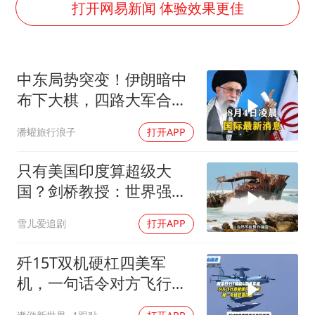
男子杀人后逃进深山21年活得像野人
打开网易新闻 体验效果更佳
立秋的仪式感
公司“上四休三”但要降薪1000元
中东局势突变！伊朗暗中
A股收盘：三大指数均涨超1%
布下大棋，四路大军合
朱雨玲晋级WTT横滨冠军赛女单八强
围，特朗普面临死局
潘蠸旅行浪子
打开APP
如何把百年大党建设得更加坚强有力？
只有美国印度算超级大
国？剑桥教授：世界强国
只有4个，没有印度
雪儿爱追剧
打开APP
歼15T双机硬杠四美军
机，一句话令对方飞行员
无言以对