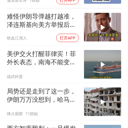
遨游新世界
1跟贴
打开APP
难怪伊朗导弹越打越准，
泽连斯基向美方举报后，
特朗普宣布不打了
铁血江湖人
打开APP
美伊交火打醒菲律宾！菲
外长表态，南海不能变成
第二个霍尔木兹
战武科普
局势还是走到了这一步，
伊朗万万没想到，哈马斯
居然跪在了黎明前
烽火观察
11跟贴