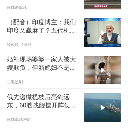
打爆德黑兰表忠心
环球谈军武
（配音）印度博主：我们
印度又赢麻了？五代机还
没搞利索，六代机标签先
冷夜说
1跟贴
贴上了，欧洲还排着队求
合作
婚礼现场婆婆一家人被大
嫂欺负，但新媳妇不是好
惹的！
二毛追剧
俄先递橄榄枝后亮剑远
东，60艘战舰摆开阵仗，
日本敢动北方四岛？
环球军武密语