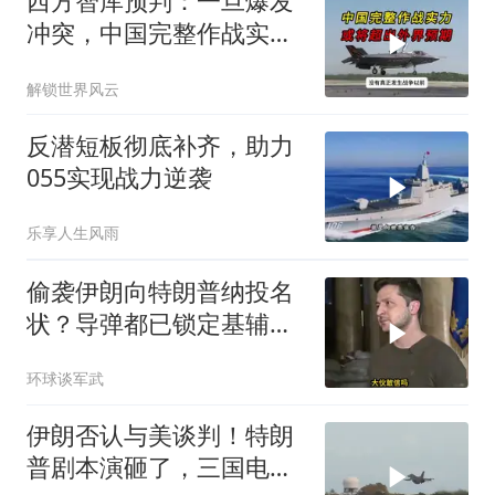
西方智库预判：一旦爆发
冲突，中国完整作战实力
或将超出外界预期
解锁世界风云
反潜短板彻底补齐，助力
055实现战力逆袭
乐享人生风雨
偷袭伊朗向特朗普纳投名
状？导弹都已锁定基辅才
火速道歉，泽连斯基这场
环球谈军武
豪赌到底有多疯？
伊朗否认与美谈判！特朗
普剧本演砸了，三国电话