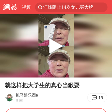
视频
汪峰阻止14岁女儿买大牌
女子开一天一夜空调后二氧化碳中毒
王力宏演唱会黄牛带观众藏匿被查获
官方通报教师招聘笔试前13名被淘汰
泰国校园枪击案死亡人数升至7人
陕西省委书记赶赴柞水县杏坪镇
女孩摆摊卖菌子时收到北大通知书
00:00
01:00
改名后的“青海拉面”店
Play
Ent
full
广岛核爆81周年央视播《奥本海默》
就这样把大学生的真心当猴耍
四川宜宾市高县发生4.9级地震
抓马娱乐圈a
19
湖南
河南某医院2.33亿工程串标案细节披露