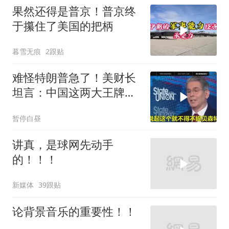
果然还得是普京！普京终
于攥住了美国的把柄
暮雪无痕
2跟贴
难怪特朗普急了！美财长
坦言：中国这两大王牌，
彻底锁死美国咽喉
暂停白昼
讲真，是球网先动手
的！！！
新媒体
39跟贴
论背景音乐的重要性！！