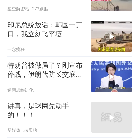
岛，黑海舰队被迫“搬
星空解密站
273跟贴
家”？
印尼总统放话：韩国一开
口，我立刻飞平壤
一念痴狂
特朗普被做局了？刚宣布
停战，伊朗代防长交底，
中国预判果真应验
途南思维进化
讲真，是球网先动手
的！！！
新媒体
39跟贴