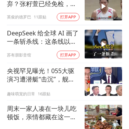
弃？张籽萱已经免检，赵
勇为她选替补
英俊的德罗巴
11跟贴
打开APP
DeepSeek 给全球 AI 画了
一条斩杀线：这条线以下
的，趁早都别干了！
苏有朋影音馆
打开APP
央视罕见曝光！055大驱
演习遭潜艇“击沉”，舰长
直言：前出就是送死
趣味萌宠的日常
16跟贴
周末一家人凑在一块儿吃
顿饭，亲情都藏在这一饭
一菜里