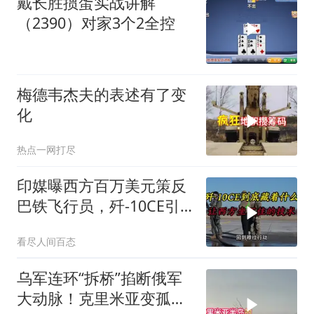
戴长胜掼蛋实战讲解
（2390）对家3个2全控
梅德韦杰夫的表述有了变
化
热点一网打尽
印媒曝西方百万美元策反
巴铁飞行员，歼-10CE引
西方关注
看尽人间百态
乌军连环“拆桥”掐断俄军
大动脉！克里米亚变孤