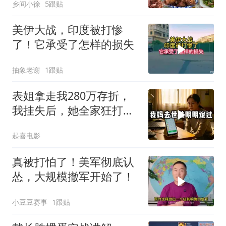
乡间小徐
5跟贴
美伊大战，印度被打惨
了！它承受了怎样的损失
抽象老谢
1跟贴
表姐拿走我280万存折，
我挂失后，她全家狂打
200个电话
起喜电影
真被打怕了！美军彻底认
怂，大规模撤军开始了！
小豆豆赛事
1跟贴