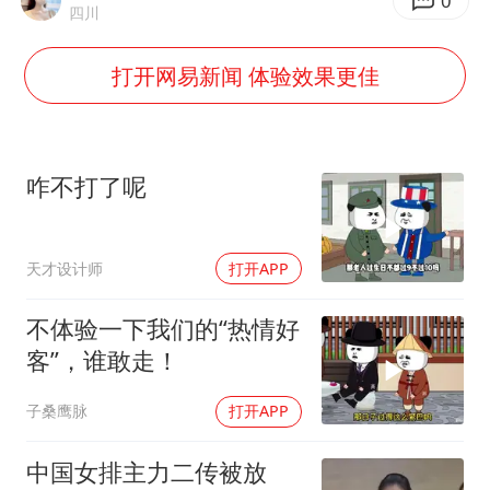
0
四川
24小时不关空调 电费会更低吗
中国养老床位“三连降”
打开网易新闻 体验效果更佳
哪吒汽车南宁工厂设备降价20%拍卖
郑国霖回应去景区上班被保安拦下
咋不打了呢
我国编制完成新版全月地质图
“深圳地面沉降致车辆损坏”不实
天才设计师
打开APP
奋进开新局 实干挑大梁
不体验一下我们的“热情好
客”，谁敢走！
子桑鹰脉
打开APP
中国女排主力二传被放