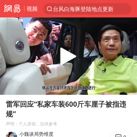
台风白海豚登陆地点更新
视频
以“新”破局 首发经济点亮城市消费活力
台风白海豚进入48小时警戒线
佛得角门将亮相智利俱乐部主场
宇树科技发行价格150.80元/股
看守所辅警收受10万获刑1年
宇树科技王兴兴身家有望超200亿元
五粮液渠道价一箱上涨近百元
00:00
00:35
Play
Ent
CIA被曝已秘密设立古巴工作组
full
雷军回应“私家车装600斤车厘子被指违
U17国足1分钟轰2球
规”
泰国一女公务员妆容引争议 本人回应
声明：个人原创，仅供参考
村民谈“梅姨”：叫的其实是“媒姨”
小魏谈局势维度