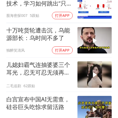
技术，学习如何跳出“只看
价格”的表现，看穿主力资
股海密探007
5跟贴
打开APP
金真实意图，寻找科学买
卖点
十万吨货轮遭击沉，乌能
源部长：乌时间不多了
独醉笑清风
打开APP
儿媳妇霸气连抽婆婆三个
耳光，忍无可忍无须再
忍，太解气了！
二毛追剧
62跟贴
白宫宣布中国AI无需查，
硅谷巨头吃惊求留活路