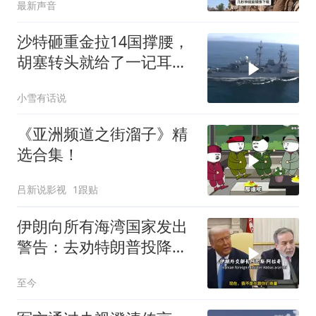
最新声音
沙特砸重金拉14国撑腰，
胡塞转头就给了一记耳
光，红海这条命脉真要断
小雪有话说
了？
《亚洲频道之街溜子》精
选合集！
吕新说影视
1跟贴
伊朗向所有海湾国家发出
警告：去劝特朗普投降，
不然打到你们投降
至今