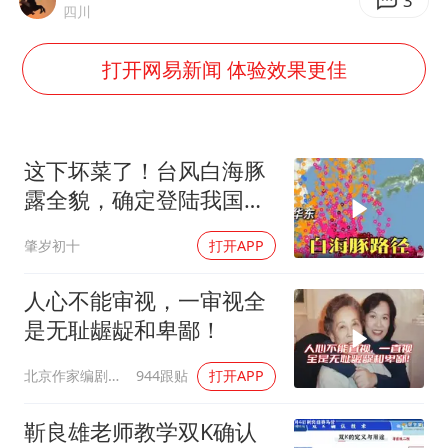
暑期研学游升温 在旅途中增长知识
3
四川
浙江省甬江发生2026年第1号洪水
打开网易新闻 体验效果更佳
国足U17与阿森纳决赛取消 并列冠军
以军士兵把枪口对准中国记者
总书记点赞的非遗苗绣焕发新生机
这下坏菜了！台风白海豚
露全貌，确定登陆我国沿
海
肇岁初十
打开APP
人心不能审视，一审视全
是无耻龌龊和卑鄙！
北京作家编剧肥猪满圈
944跟贴
打开APP
靳良雄老师教学双K确认