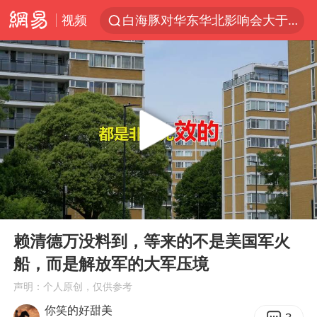
视频
白海豚对华东华北影响会大于巴威
王传君 《披荆斩棘》
于东来回应胖东来近25年老店年底关闭
独闯南太行的失联女生最后轨迹已确认
BLG经理辟谣Bin离队
浙江近300条预警生效中 今夜大部暴雨
香港刷新1884年以来最高气温纪录
00:00
08:42
哈马斯称坚持加沙停火协议路线图
Play
Ent
full
上门女婿出轨女邻居多年被判重婚罪
赖清德万没料到，等来的不是美国军火
船，而是解放军的大军压境
南航回应深圳飞无锡航班起飞时遭雷击
声明：个人原创，仅供参考
央视新主播李秋莹母校发文祝贺
你笑的好甜美