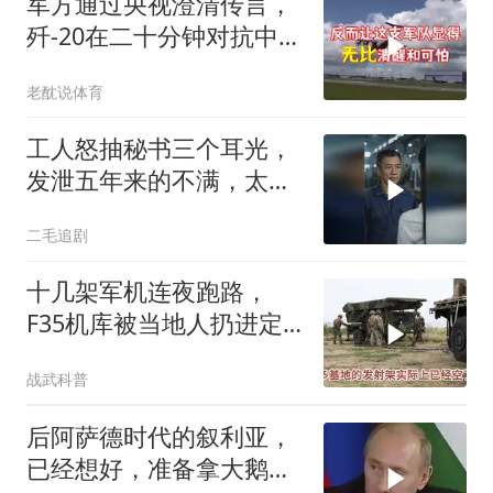
军方通过央视澄清传言，
歼-20在二十分钟对抗中被
全部摧毁
老酖说体育
工人怒抽秘书三个耳光，
发泄五年来的不满，太解
气了！
二毛追剧
十几架军机连夜跑路，
F35机库被当地人扔进定
位器，美军在中东的老底
战武科普
让人掀了个干净
后阿萨德时代的叙利亚，
已经想好，准备拿大鹅石