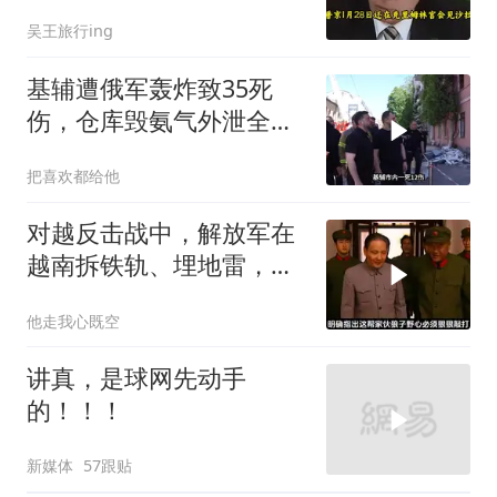
油叩响西方大门
吴王旅行ing
基辅遭俄军轰炸致35死
伤，仓库毁氨气外泄全城
警报
把喜欢都给他
对越反击战中，解放军在
越南拆铁轨、埋地雷，是
真的吗？
他走我心既空
讲真，是球网先动手
的！！！
新媒体
57跟贴