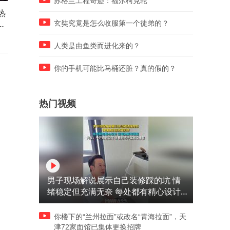
苏格兰工程奇迹：福尔柯克轮
热
国内极限挑战：垂直滑梯惊魂
美国航母女兵大揭秘：她们
全
之旅，十字刀片速降！
甲板上的多重角色
玄奘究竟是怎么收服第一个徒弟的？
人类是由鱼类而进化来的？
你的手机可能比马桶还脏？真的假的？
热门视频
男子现场解说展示自己装修踩的坑 情
绪稳定但充满无奈 每处都有精心设计
但每处都有瑕疵 网友：一开始我没笑
但看到洗手盆我没绷住
你楼下的“兰州拉面”或改名“青海拉面”，天
津72家面馆已集体更换招牌