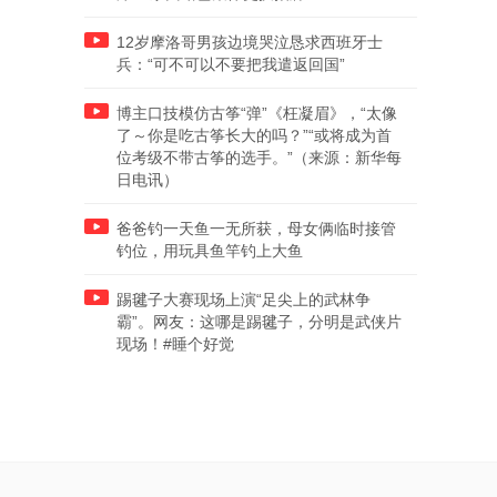
12岁摩洛哥男孩边境哭泣恳求西班牙士
兵：“可不可以不要把我遣返回国”
博主口技模仿古筝“弹”《枉凝眉》，“太像
了～你是吃古筝长大的吗？”“或将成为首
位考级不带古筝的选手。”（来源：新华每
日电讯）
爸爸钓一天鱼一无所获，母女俩临时接管
钓位，用玩具鱼竿钓上大鱼
踢毽子大赛现场上演“足尖上的武林争
霸”。网友：这哪是踢毽子，分明是武侠片
现场！#睡个好觉