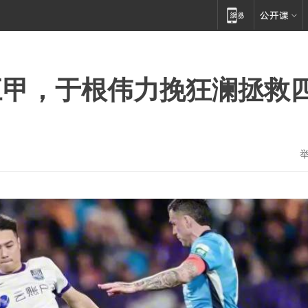
三甲，于根伟力挽狂澜拯救