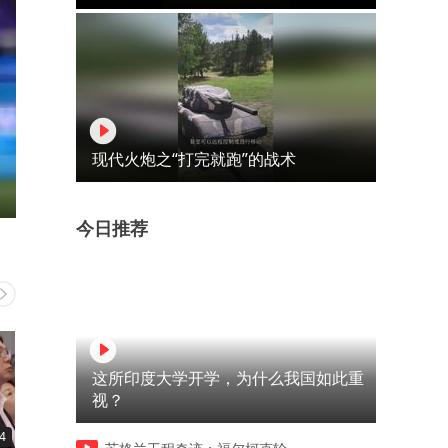
现代火炮之“打完就跑”的战术
今日推荐
这所印度大学开学，为什么我国如此重
视？
4
01:34
01:59