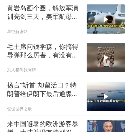
黄岩岛画个圈，解放军演
训亮剑三天，美军航母从
南海跑了
星空解密站
毛主席问钱学森，你搞得
导弹那么厉害，有没有办
法对付它？
别人都叫我阿腈
扬言“斩首”却留活口？特
朗普给伊朗下最后通牒，
这盘棋下得真精
侃侃世界之最
来中国避暑的欧洲游客暴