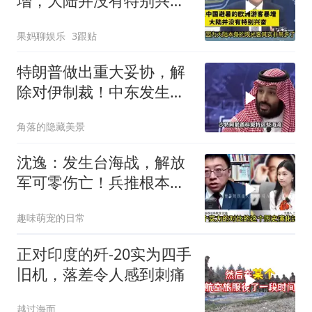
增，大陆并没有特别兴
奋！介文汲
果妈聊娱乐
3跟贴
特朗普做出重大妥协，解
除对伊制裁！中东发生怎
样的巨变？
角落的隐藏美景
沈逸：发生台海战，解放
军可零伤亡！兵推根本没
意义，就是作死
趣味萌宠的日常
正对印度的歼-20实为四手
旧机，落差令人感到刺痛
越过海面