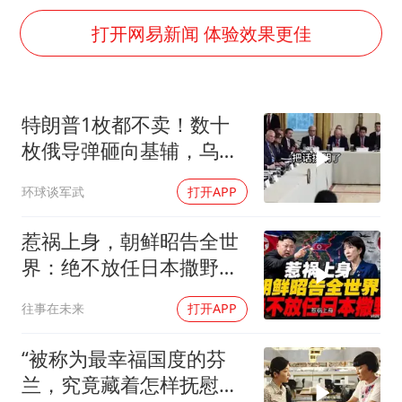
上门女婿出轨女邻居多年被判重婚罪
打开网易新闻 体验效果更佳
构建更高水平的全民健身公共服务体系
韩军前线部队连曝丑闻
云南一男子胃中取出180颗铁钉
特朗普1枚都不卖！数十
曹颖儿子首次演长剧
枚俄导弹砸向基辅，乌军
以军士兵把枪口对准中国记者
零拦截，泽连斯基终于把
环球谈军武
打开APP
话挑明了
奋力开创中国式现代化建设新局面
惹祸上身，朝鲜昭告全世
界：绝不放任日本撒野！
高市还能硬撑多久
往事在未来
打开APP
“被称为最幸福国度的芬
兰，究竟藏着怎样抚慰人