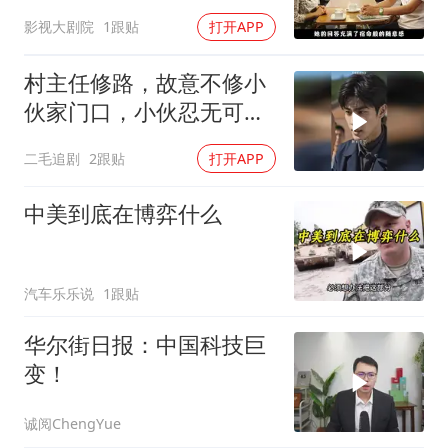
心的烟火气
影视大剧院
1跟贴
打开APP
村主任修路，故意不修小
伙家门口，小伙忍无可忍
开始报复！
二毛追剧
2跟贴
打开APP
中美到底在博弈什么
汽车乐乐说
1跟贴
华尔街日报：中国科技巨
变！
诚阅ChengYue