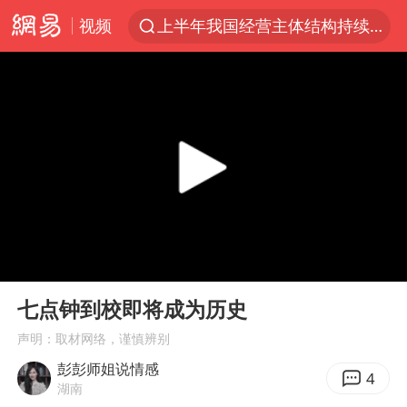
视频
上半年我国经营主体结构持续优化
杭州机场已取消航班388架次
浙江省委书记：该停下的坚决停下来
中国籍豪华游艇富商之子在泰国被杀
白海豚北上或致京津冀暴雨
广西公开征集涉黑涉恶犯罪线索
看完所有石窟需2000元？景区回应
00:00
00:34
上海中心千吨“镇楼神器”摆动明显
Play
Ent
full
新疆一婚礼线上邀请引热议
七点钟到校即将成为历史
世界第1特鲁姆普斯诺克中国赛一轮游
声明：取材网络，谨慎辨别
彭彭师姐说情感
国足U17与阿森纳决赛取消 并列冠军
4
湖南