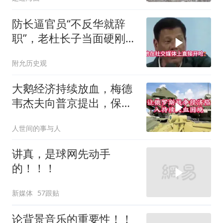
防长逼官员“不反华就辞
职”，老杜长子当面硬刚：
你凭什么？
附允历史观
大鹅经济持续放血，梅德
韦杰夫向普京提出，保住
国家的唯一办法
人世间的事与人
讲真，是球网先动手
的！！！
新媒体
57跟贴
论背景音乐的重要性！！