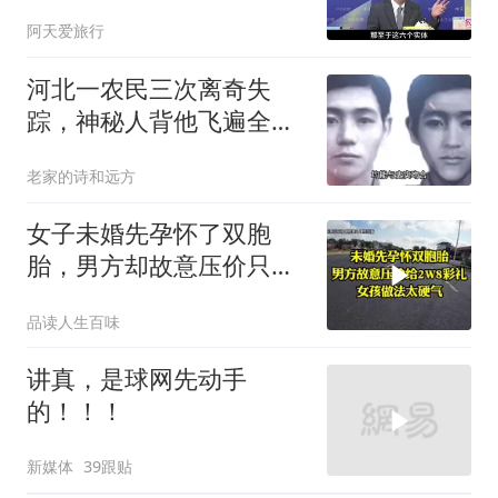
阿天爱旅行
河北一农民三次离奇失
踪，神秘人背他飞遍全中
国，幕后真相是什么
老家的诗和远方
女子未婚先孕怀了双胞
胎，男方却故意压价只给
2万8彩礼
品读人生百味
讲真，是球网先动手
的！！！
新媒体
39跟贴