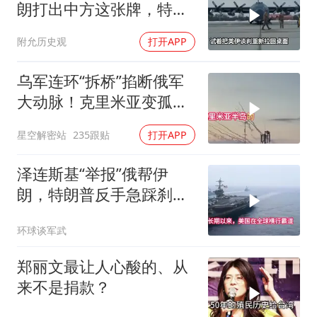
朗打出中方这张牌，特朗
普敢不敢接
附允历史观
打开APP
乌军连环“拆桥”掐断俄军
大动脉！克里米亚变孤
岛，黑海舰队被迫“搬
星空解密站
235跟贴
打开APP
家”？
泽连斯基“举报”俄帮伊
朗，特朗普反手急踩刹
车，美国霸权底气尽失
环球谈军武
郑丽文最让人心酸的、从
来不是捐款？