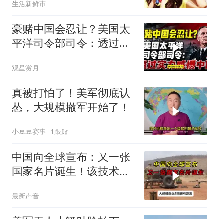
生活新鲜市
豪赌中国会忍让？美国太
平洋司令部司令：透过实
力威慑中国
观星赏月
真被打怕了！美军彻底认
怂，大规模撤军开始了！
小豆豆赛事
1跟贴
中国向全球宣布：又一张
国家名片诞生！该技术全
世界只有中国拥有
最新声音