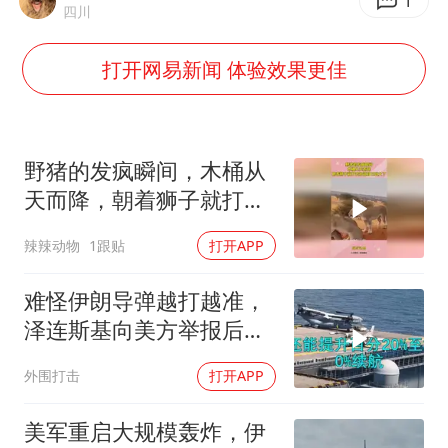
中国五箭齐发反制美国
1
四川
律师称“梅姨”若满75岁或不适用死刑
打开网易新闻 体验效果更佳
《歌手》歌王之战帮唱嘉宾官宣
要给全体职工“应休尽休”的底气
空调发明出来竟然不是为了给人降温
野猪的发疯瞬间，木桶从
中国经济展现强大韧性和活力
天而降，朝着狮子就打去
知道自己玩大了
辣辣动物
1跟贴
打开APP
难怪伊朗导弹越打越准，
泽连斯基向美方举报后，
特朗普宣布不打了
外围打击
打开APP
美军重启大规模轰炸，伊