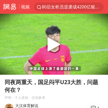
视频
80后女柜员逆袭成4200亿银行副行长
郑国霖回应去景区上班被保安拦下
金饰克价大幅跳涨
台风白海豚可能在浙闽沿海登陆
多地要求领导干部带头休假
24小时不关空调 电费会更低吗
龚宝冬烈士安葬仪式举行
00:00
04:21
女子利用漏洞0元买了3千台电器
Play
Ent
full
浙江舟山21条水上客运航线停航
同夜两重天，国足闷平U23大胜，问题
何在？
今年4位周星驰电影配角去世
声明：个人原创，仅供参考
号召领导带头休假 是大家不想休吗
大汉体育解说