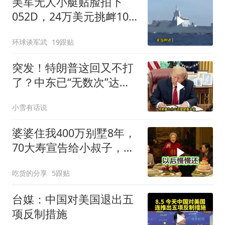
美军无人小艇贴脸拍下
052D，24万美元挑衅10
亿美元大驱，这是要搞新
环球谈军武
19跟贴
战法？
突发！特朗普这回又不打
了？中东已“无数次”达成
停火协议
小雪有话说
婆婆住我400万别墅8年，
70大寿宣告给小叔子，
我：天没黑你做梦呢？
吃货的分享
5跟贴
台媒：中国对美国退出五
项反制措施