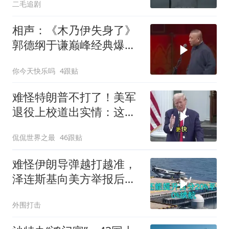
二毛追剧
相声：《木乃伊失身了》
郭德纲于谦巅峰经典爆笑
相声太搞笑太逗了
你今天快乐吗
4跟贴
难怪特朗普不打了！美军
退役上校道出实情：这场
仗美国已经输了
侃侃世界之最
46跟贴
难怪伊朗导弹越打越准，
泽连斯基向美方举报后，
特朗普宣布不打了
外围打击