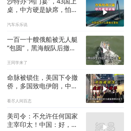
沙特办“鸿门宴”，43国上
桌，中方硬是缺席，怕得
罪伊朗？格局小了
汽车乐乐说
一百一十艘俄船被无人艇
“包圆”，黑海舰队后撤数
百里，制海权彻底易手
王同学来了
命脉被锁住，美国下令撤
侨，多国致电伊朗，中国
两大判断全部成真
看尽人间百态
美司令：不允许任何国家
主宰印太！中国：好，轰