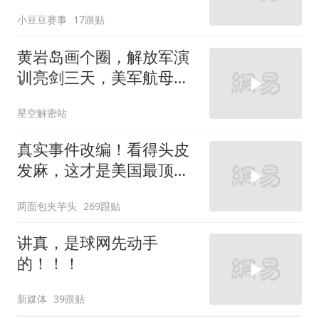
6N就挂一枚弹升空
小豆豆赛事
17跟贴
黄岩岛画个圈，解放军演
训亮剑三天，美军航母从
南海跑了
星空解密站
真实事件改编！看得头皮
发麻，这才是美国最顶级
刑侦片，全程高能
两面包夹芋头
269跟贴
讲真，是球网先动手
的！！！
新媒体
39跟贴