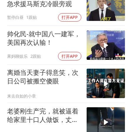
急求援马斯克冷眼旁观
暂停白昼
1跟贴
打开APP
帅化民-就中国八一建军，
美国再次认输！
果妈聊娱乐
2跟贴
打开APP
离婚当天妻子得意笑，次
日公司被搬空傻眼
来去自如的小章
老婆刚生产完，就被逼着
给家里十口人做饭，丈夫
傻眼了！