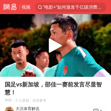
视频
“电影+”如何激发千亿级消费新活力？
东航新规：提前14天可免费退改签
日本试射“战斧”导弹，国防部回应
台风白海豚中心风力增强
向鹏0-3不敌张本智和
四川宜宾高县4.9级地震致1死
百花奖开幕式
00:00
00:29
“新疆阿勒泰八月能滑雪”不实
Play
Ent
full
刘国正说向鹏打得很窝囊
国足vs新加坡，邵佳一赛前发言尽显智
慧！
陈幸同晋级WTT横滨冠军赛8强
声明：个人原创，仅供参考
我国外贸延续良好增长态势
大汉体育解说