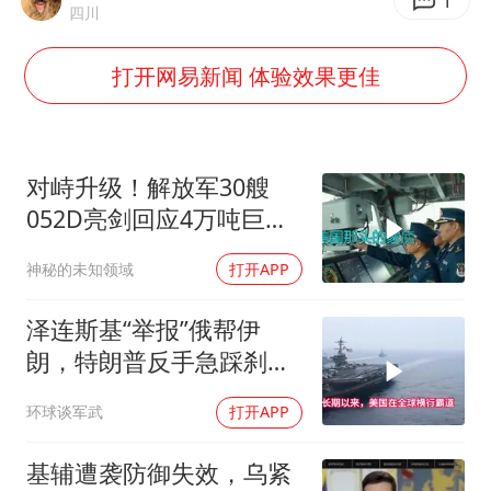
广东雷州通报特教老师招聘违规事件
1
四川
两名乘客在飞机上因调节座椅起冲突
打开网易新闻 体验效果更佳
国防部：中国军队坚决反制任何闹海挑衅图谋
女儿为争财产堵门阻挠父亲出殡
今日立秋你咬秋了吗
对峙升级！解放军30艘
“今天得有40℃了吧 为啥还不预警”
052D亮剑回应4万吨巨舰
挑衅
夯实基础开新局
神秘的未知领域
打开APP
泽连斯基“举报”俄帮伊
朗，特朗普反手急踩刹
车，美国霸权底气尽失
环球谈军武
打开APP
基辅遭袭防御失效，乌紧